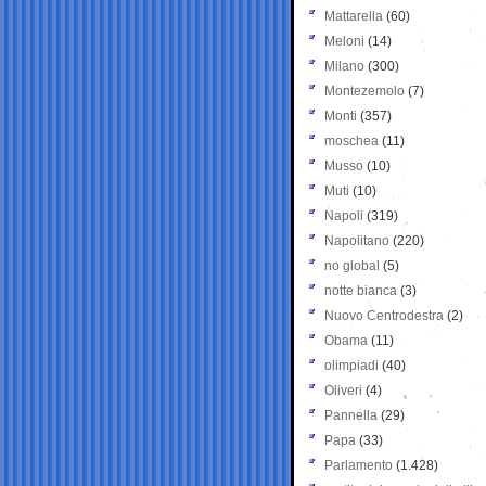
Mattarella
(60)
Meloni
(14)
Milano
(300)
Montezemolo
(7)
Monti
(357)
moschea
(11)
Musso
(10)
Muti
(10)
Napoli
(319)
Napolitano
(220)
no global
(5)
notte bianca
(3)
Nuovo Centrodestra
(2)
Obama
(11)
olimpiadi
(40)
Oliveri
(4)
Pannella
(29)
Papa
(33)
Parlamento
(1.428)