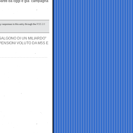
partiti da oggi è già campagna
ny responses to this entry through the
RSS 2.0
 SALGONO DI UN MILIARDO”
 PENSIONI VOLUTO DA M5S E