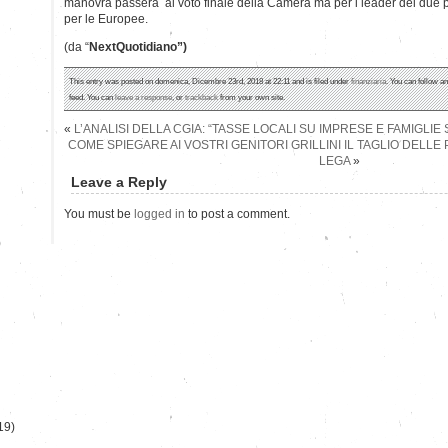
manovra passerà al voto finale della Camera ma per i leader dei due 
per le Europee.
(da “
NextQuotidiano”)
This entry was posted on domenica, Dicembre 23rd, 2018 at 22:11 and is filed under
finanziaria
. You can follow a
feed. You can
leave a response
, or
trackback
from your own site.
«
L’ANALISI DELLA CGIA: “TASSE LOCALI SU IMPRESE E FAMIGLIE
COME SPIEGARE AI VOSTRI GENITORI GRILLINI IL TAGLIO DELLE
LEGA
»
Leave a Reply
You must be
logged in
to post a comment.
)
19)