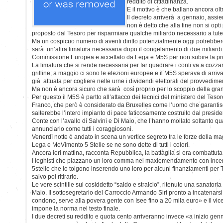
reddito di cittadinanza.
E il motivo è che ballano ancora ol
Il decreto arriverà a gennaio, assi
non è detto che alla fine non si opt
proposto dal Tesoro per risparmiare qualche miliardo necessario a tutela
Ma un cospicuo numero di aventi diritto potenzialmente oggi potrebber
sarà un’altra limatura necessaria dopo il congelamento di due miliardi 
Commissione Europea e accettato da Lega e M5S per non subire la pro
La limatura che si rende necessaria per far quadrare i conti va a cozza
grilline: a maggio ci sono le elezioni europee e il M5S sperava di arriv
già attuata per cogliere nelle urne i dividendi elettorali del provvedime
Ma non è ancora sicuro che sarà così proprio per lo scoppio della gra
Per questo il M5S è partto all’attacco dei tecnici del ministero del Teso
Franco, che però è considerato da Bruxelles come l’uomo che garantis
salterebbe l’intero impianto di pace faticosamente costruito dal presi
Conte con l’avallo di Salvini e Di Maio, che l’hanno mollato soltanto qua
annunciarlo come tutti i coraggiosoni.
Venerdì notte è andato in scena un vertice segreto tra le forze della ma
Lega e MoVimento 5 Stelle se ne sono dette di tutti i colori.
Ancora ieri mattina, racconta Repubblica, la battaglia si era combattuta
I leghisti che piazzano un loro comma nel maxiemendamento con incentiv
5stelle che lo tolgono inserendo uno loro per alcuni finanziamenti per Tar
salvo poi ritirarlo.
Le vere scintille sul cosiddetto “saldo e stralcio”, ritenuto una sanatori
Maio. Il sottosegretario del Carroccio Armando Siri pronto a incatenarsi
condono, serve alla povera gente con Isee fino a 20 mila euro» e il vice
impone la norma nel testo finale.
I due decreti su reddito e quota cento arriveranno invece «a inizio gen