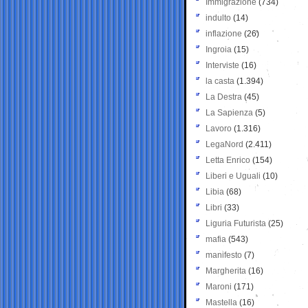
Immigrazione
(734)
indulto
(14)
inflazione
(26)
Ingroia
(15)
Interviste
(16)
la casta
(1.394)
La Destra
(45)
La Sapienza
(5)
Lavoro
(1.316)
LegaNord
(2.411)
Letta Enrico
(154)
Liberi e Uguali
(10)
Libia
(68)
Libri
(33)
Liguria Futurista
(25)
mafia
(543)
manifesto
(7)
Margherita
(16)
Maroni
(171)
Mastella
(16)