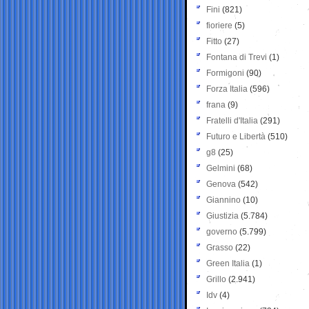
Fini
(821)
fioriere
(5)
Fitto
(27)
Fontana di Trevi
(1)
Formigoni
(90)
Forza Italia
(596)
frana
(9)
Fratelli d'Italia
(291)
Futuro e Libertà
(510)
g8
(25)
Gelmini
(68)
Genova
(542)
Giannino
(10)
Giustizia
(5.784)
governo
(5.799)
Grasso
(22)
Green Italia
(1)
Grillo
(2.941)
Idv
(4)