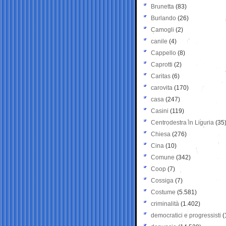
Brunetta
(83)
Burlando
(26)
Camogli
(2)
canile
(4)
Cappello
(8)
Caprotti
(2)
Caritas
(6)
carovita
(170)
casa
(247)
Casini
(119)
Centrodestra in Liguria
(35
Chiesa
(276)
Cina
(10)
Comune
(342)
Coop
(7)
Cossiga
(7)
Costume
(5.581)
criminalità
(1.402)
democratici e progressisti
(