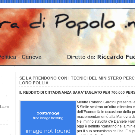
SE LA PRENDONO CON I TECNICI DEL MINISTERO PER
LORO FOLLIA
IL REDDITO DI CITTADINANZA SARA’ TAGLIATO PER 700.000 PE
Mentre Roberto Garofoli presenta l
il.com
5 Stelle scatena un’altra offensiva c
dell’Economia in occasione della p
maxiemendamento alla Manovra de
Nel mirino stavolta c’è Daniele Fra
oggi è definito “canarino nella min
per il suo nervosismo ce l’ha. E si p