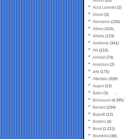
Aborto
(20)
Acca Larentia
(2)
Alcool
(3)
Alemanno
(150)
Alfano
(315)
Alitalia
(123)
Ambiente
(341)
AN
(210)
Animali
(74)
Arancioni
(2)
arte
(175)
Attentato
(329)
Auguri
(13)
Batini
(3)
Berlusconi
(4.295)
Bersani
(234)
Biasotti
(12)
Boldrini
(4)
Bossi
(1.221)
Brambilla
(38)