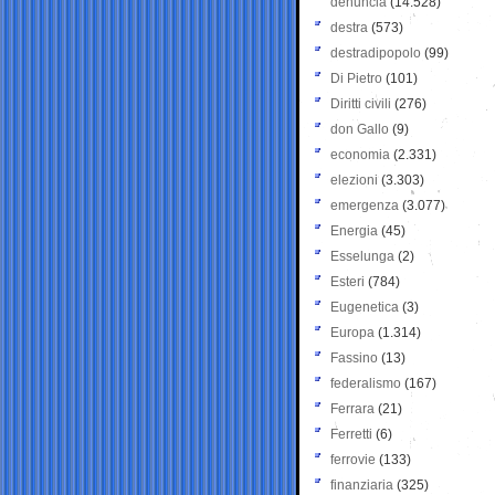
denuncia
(14.528)
destra
(573)
destradipopolo
(99)
Di Pietro
(101)
Diritti civili
(276)
don Gallo
(9)
economia
(2.331)
elezioni
(3.303)
emergenza
(3.077)
Energia
(45)
Esselunga
(2)
Esteri
(784)
Eugenetica
(3)
Europa
(1.314)
Fassino
(13)
federalismo
(167)
Ferrara
(21)
Ferretti
(6)
ferrovie
(133)
finanziaria
(325)