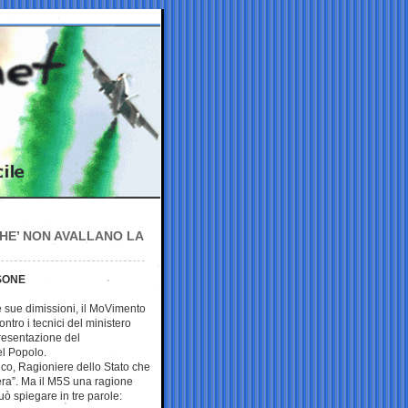
CHE’ NON AVALLANO LA
RSONE
e sue dimissioni, il MoVimento
ontro i tecnici del ministero
resentazione del
l Popolo.
nco, Ragioniere dello Stato che
iera”. Ma il M5S una ragione
uò spiegare in tre parole: