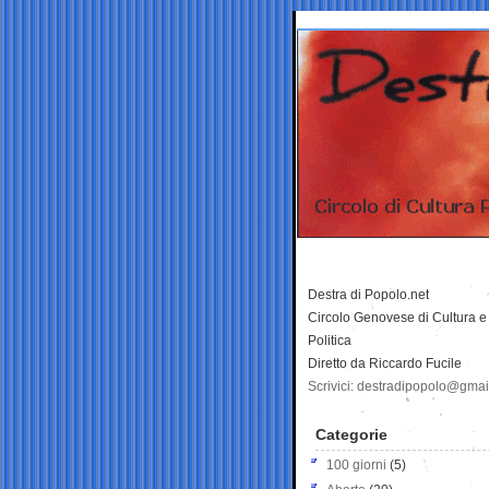
Destra di Popolo.net
Circolo Genovese di Cultura e
Politica
Diretto da Riccardo Fucile
Scrivici: destradipopolo@gma
Categorie
100 giorni
(5)