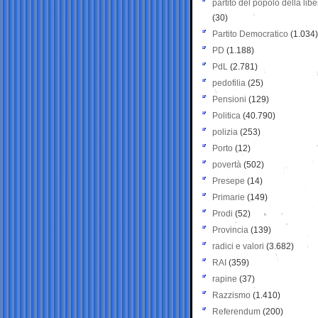
partito del popolo della libe
(30)
Partito Democratico
(1.034)
PD
(1.188)
PdL
(2.781)
pedofilia
(25)
Pensioni
(129)
Politica
(40.790)
polizia
(253)
Porto
(12)
povertà
(502)
Presepe
(14)
Primarie
(149)
Prodi
(52)
Provincia
(139)
radici e valori
(3.682)
RAI
(359)
rapine
(37)
Razzismo
(1.410)
Referendum
(200)