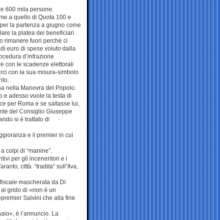
tre 600 mila persone.
eme a quello di Quota 100 e
i per la partenza a giugno come
re la platea dei beneficiari.
o rimanere fuori perchè ci
di euro di spese voluto dalla
cedura d’infrazione.
re con le scadenze elettorali
arci con la sua misura-simbolo
nto.
na nella Manovra del Popolo.
ro e adesso vuole la testa di
ce per Roma e se saltasse lui,
dente del Consiglio Giuseppe
ndo si è trattato di
ggioranza e il premier in cui
 a colpi di “manine”.
i per gli inceneritori e i
anto, città “tradita” sull’Ilva,
a fiscale mascherata da Di
 al grido di «non è un
premier Salvini che alla fine
naio», è l’annuncio. La