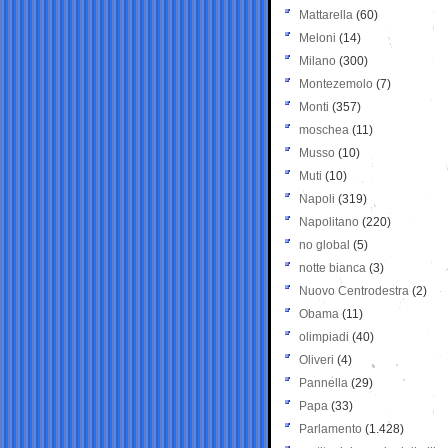
Mattarella
(60)
Meloni
(14)
Milano
(300)
Montezemolo
(7)
Monti
(357)
moschea
(11)
Musso
(10)
Muti
(10)
Napoli
(319)
Napolitano
(220)
no global
(5)
notte bianca
(3)
Nuovo Centrodestra
(2)
Obama
(11)
olimpiadi
(40)
Oliveri
(4)
Pannella
(29)
Papa
(33)
Parlamento
(1.428)