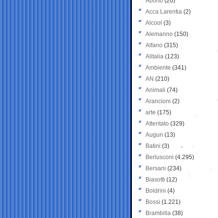
Aborto
(20)
Acca Larentia
(2)
Alcool
(3)
Alemanno
(150)
Alfano
(315)
Alitalia
(123)
Ambiente
(341)
AN
(210)
Animali
(74)
Arancioni
(2)
arte
(175)
Attentato
(329)
Auguri
(13)
Batini
(3)
Berlusconi
(4.295)
Bersani
(234)
Biasotti
(12)
Boldrini
(4)
Bossi
(1.221)
Brambilla
(38)