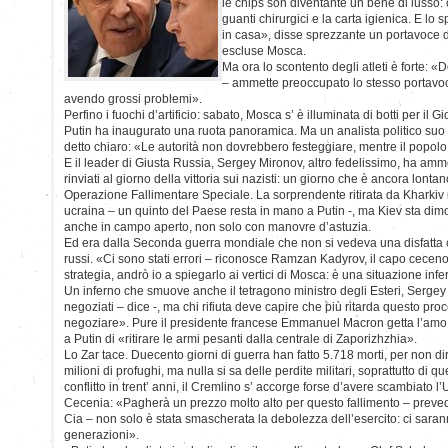
le chips son diventante un bene di lusso: c
guanti chirurgici e la carta igienica. E lo
in casa», disse sprezzante un portavoce 
escluse Mosca.
Ma ora lo scontento degli atleti è forte:
– ammette preoccupato lo stesso portavoce 
avendo grossi problemi».
Perfino i fuochi d’artificio: sabato, Mosca s’ è illuminata di botti per il G
Putin ha inaugurato una ruota panoramica. Ma un analista politico suo
detto chiaro: «Le autorità non dovrebbero festeggiare, mentre il popolo 
E il leader di Giusta Russia, Sergey Mironov, altro fedelissimo, ha am
rinviati al giorno della vittoria sui nazisti: un giorno che è ancora lontan
Operazione Fallimentare Speciale. La sorprendente ritirata da Kharkiv 
ucraina – un quinto del Paese resta in mano a Putin -, ma Kiev sta dim
anche in campo aperto, non solo con manovre d’astuzia.
Ed era dalla Seconda guerra mondiale che non si vedeva una disfatta co
russi. «Ci sono stati errori – riconosce Ramzan Kadyrov, il capo cecen
strategia, andrò io a spiegarlo ai vertici di Mosca: è una situazione infe
Un inferno che smuove anche il tetragono ministro degli Esteri, Sergey 
negoziati – dice -, ma chi rifiuta deve capire che più ritarda questo proce
negoziare». Pure il presidente francese Emmanuel Macron getta l’amo
a Putin di «ritirare le armi pesanti dalla centrale di Zaporizhzhia».
Lo Zar tace. Duecento giorni di guerra han fatto 5.718 morti, per non dire
milioni di profughi, ma nulla si sa delle perdite militari, soprattutto di 
conflitto in trent’ anni, il Cremlino s’ accorge forse d’avere scambiato l’
Cecenia: «Pagherà un prezzo molto alto per questo fallimento – prevede 
Cia – non solo è stata smascherata la debolezza dell’esercito: ci sara
generazioni».