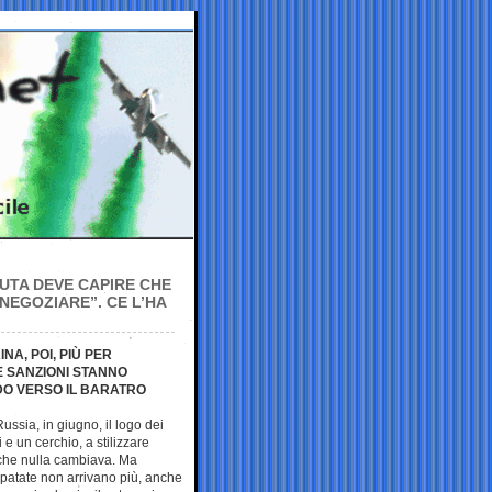
IUTA DEVE CAPIRE CHE
NEGOZIARE”. CE L’HA
A, POI, PIÙ PER
E SANZIONI STANNO
DO VERSO IL BARATRO
sia, in giugno, il logo dei
 e un cerchio, a stilizzare
che nulla cambiava. Ma
 patate non arrivano più, anche