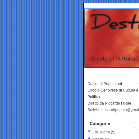
Destra di Popolo.net
Circolo Genovese di Cultura e
Politica
Diretto da Riccardo Fucile
Scrivici: destradipopolo@gma
Categorie
100 giorni
(5)