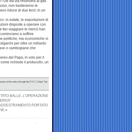
e l’Ue via via rinuncerà al gas
russo, non basteranno le
ero ridursi di due terzi, in un
: in estate, le esportazioni di
zioni disposte a operare con
e fan viaggiare le merci) han
i cominciano a soffrire
pe politiche, ma economiche sì.
oligarchi per oltre un miliardo
oldave o cambogiane che
aereo del Papa, in volo per il
come richiede il protocollo, un
onses to this entry through the
RSS 2.0
feed. You
NTATO BALLE, L’OPERAZIONE
MERDA”
N ADDESTRAMENTO PORTATO
ANE
»