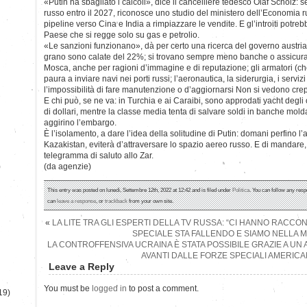
«Putin ha sbagliato i calcoli», dice il cancelliere tedesco Olaf Scholz: s
russo entro il 2027, riconosce uno studio del ministero dell’Economia 
pipeline verso Cina e India a rimpiazzare le vendite. E gl’introiti potrebb
Paese che si regge solo su gas e petrolio.
«Le sanzioni funzionano», dà per certo una ricerca del governo austriaco
grano sono calate del 22%; si trovano sempre meno banche o assicura
Mosca, anche per ragioni d’immagine e di reputazione; gli armatori (ch
paura a inviare navi nei porti russi; l’aeronautica, la siderurgia, i serviz
l’impossibilità di fare manutenzione o d’aggiornarsi Non si vedono cre
E chi può, se ne va: in Turchia e ai Caraibi, sono approdati yacht degli 
di dollari, mentre la classe media tenta di salvare soldi in banche m
aggirino l’embargo.
È l’isolamento, a dare l’idea della solitudine di Putin: domani perfino l’
Kazakistan, eviterà d’attraversare lo spazio aereo russo. E di mandare, 
telegramma di saluto allo Zar.
)
(da agenzie)
This entry was posted on lunedì, Settembre 12th, 2022 at 12:42 and is filed under
Politica
. You can follow any resp
can
leave a response
, or
trackback
from your own site.
«
LA LITE TRA GLI ESPERTI DELLA TV RUSSA: “CI HANNO RACCO
SPECIALE STA FALLENDO E SIAMO NELLA 
LA CONTROFFENSIVA UCRAINA È STATA POSSIBILE GRAZIE A U
AVANTI DALLE FORZE SPECIALI AMERIC
Leave a Reply
You must be
logged in
to post a comment.
19)