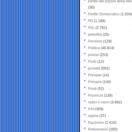
partito del popolo della libe
(30)
Partito Democratico
(1.034)
PD
(1.188)
PdL
(2.781)
pedofilia
(25)
Pensioni
(129)
Politica
(40.814)
polizia
(253)
Porto
(12)
povertà
(502)
Presepe
(14)
Primarie
(149)
Prodi
(52)
Provincia
(139)
radici e valori
(3.682)
RAI
(359)
rapine
(37)
Razzismo
(1.410)
Referendum
(200)