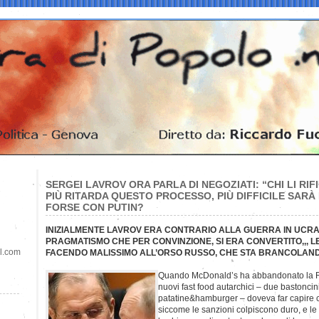
SERGEI LAVROV ORA PARLA DI NEGOZIATI: “CHI LI RIF
PIÙ RITARDA QUESTO PROCESSO, PIÙ DIFFICILE SARÀ 
FORSE CON PUTIN?
INIZIALMENTE LAVROV ERA CONTRARIO ALLA GUERRA IN UCRAIN
PRAGMATISMO CHE PER CONVINZIONE, SI ERA CONVERTITO,,, L
il.com
FACENDO MALISSIMO ALL’ORSO RUSSO, CHE STA BRANCOLAN
Quando McDonald’s ha abbandonato la Rus
nuovi fast food autarchici – due bastoncini
patatine&hamburger – doveva far capire 
siccome le sanzioni colpiscono duro, e le