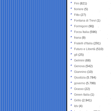
Fini
(821)
fioriere
(5)
Fitto
(27)
Fontana di Trevi
(1)
Formigoni
(90)
Forza Italia
(596)
frana
(9)
Fratelli d'Italia
(291)
Futuro e Libertà
(510)
g8
(25)
Gelmini
(68)
Genova
(542)
Giannino
(10)
Giustizia
(5.784)
governo
(5.799)
Grasso
(22)
Green Italia
(1)
Grillo
(2.941)
Idv
(4)