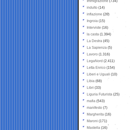
Immigrazione
(734)
indulto
(14)
inflazione
(26)
Ingroia
(15)
Interviste
(16)
la casta
(1.394)
La Destra
(45)
La Sapienza
(5)
Lavoro
(1.316)
LegaNord
(2.411)
Letta Enrico
(154)
Liberi e Uguali
(10)
Libia
(68)
Libri
(33)
Liguria Futurista
(25)
mafia
(543)
manifesto
(7)
Margherita
(16)
Maroni
(171)
Mastella
(16)