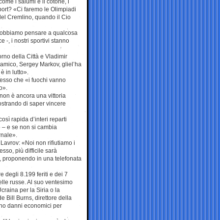
ome i salumi e il cotone, i
 sport? «Ci faremo le Olimpiadi
del Cremlino, quando il Cio
 «Dobbiamo pensare a qualcosa
-, i nostri sportivi stanno
iorno della Città e Vladimir
 amico, Sergey Markov, gliel’ha
è in lutto».
messo che «i fuochi vanno
o».
non è ancora una vittoria
ostrando di saper vincere
sì rapida d’interi reparti
o – e se non si cambia
rnale».
Lavrov: «Noi non rifiutiamo i
sso, più difficile sarà
, proponendo in una telefonata
 degli 8.199 feriti e dei 7
quelle russe. Al suo ventesimo
Ucraina per la Siria o la
Bill Burns, direttore della
nno danni economici per