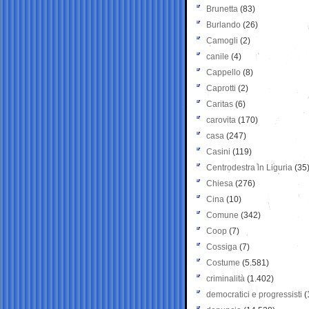
Brunetta
(83)
Burlando
(26)
Camogli
(2)
canile
(4)
Cappello
(8)
Caprotti
(2)
Caritas
(6)
carovita
(170)
casa
(247)
Casini
(119)
Centrodestra in Liguria
(35
Chiesa
(276)
Cina
(10)
Comune
(342)
Coop
(7)
Cossiga
(7)
Costume
(5.581)
criminalità
(1.402)
democratici e progressisti
(