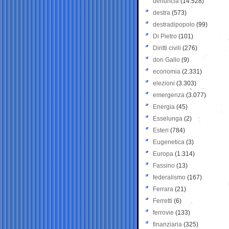
denuncia
(14.528)
destra
(573)
destradipopolo
(99)
Di Pietro
(101)
Diritti civili
(276)
don Gallo
(9)
economia
(2.331)
elezioni
(3.303)
emergenza
(3.077)
Energia
(45)
Esselunga
(2)
Esteri
(784)
Eugenetica
(3)
Europa
(1.314)
Fassino
(13)
federalismo
(167)
Ferrara
(21)
Ferretti
(6)
ferrovie
(133)
finanziaria
(325)