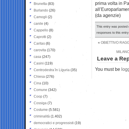
prima volta in 
Brunetta
(83)
all’Europarlamen
Burlando
(26)
(da agenzie)
Camogli
(2)
canile
(4)
This entry was posted o
Cappello
(8)
responses to this entr
Caprotti
(2)
«
OBIETTIVO RAGG
Caritas
(6)
carovita
(170)
MILANO
casa
(247)
Leave a Rep
Casini
(119)
You must be
log
Centrodestra in Liguria
(35)
Chiesa
(276)
Cina
(10)
Comune
(342)
Coop
(7)
Cossiga
(7)
Costume
(5.581)
criminalità
(1.402)
democratici e progressisti
(19)