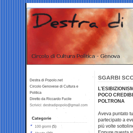
SGARBI SCO
Destra di Popolo.net
Circolo Genovese di Cultura e
L’ESIBIZIONI
Politica
POCO CREDIBI
Diretto da Riccardo Fucile
POLTRONA
Scrivici: destradipopolo@gmail.com
Aveva puntato tu
Categorie
partecipato a ev
più volte sottolin
100 giorni
(5)
Eppure questa str