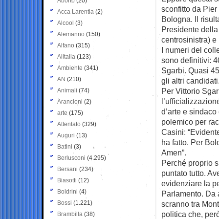
Aborto
(20)
sconfitto da Pie
Acca Larentia
(2)
Bologna. Il risult
Alcool
(3)
Presidente della
Alemanno
(150)
centrosinistra) e 
Alfano
(315)
I numeri del col
Alitalia
(123)
sono definitivi:
Ambiente
(341)
Sgarbi. Quasi 45m
AN
(210)
gli altri candidati
Per Vittorio Sga
Animali
(74)
l’ufficializzazion
Arancioni
(2)
d’arte e sindaco 
arte
(175)
polemico per racc
Attentato
(329)
Casini: “Evident
Auguri
(13)
ha fatto. Per Bol
Batini
(3)
Amen”.
Berlusconi
(4.295)
Perché proprio su
Bersani
(234)
puntato tutto. Av
Biasotti
(12)
evidenziare la p
Boldrini
(4)
Parlamento. Da an
Bossi
(1.221)
scranno tra Mon
politica che, per
Brambilla
(38)