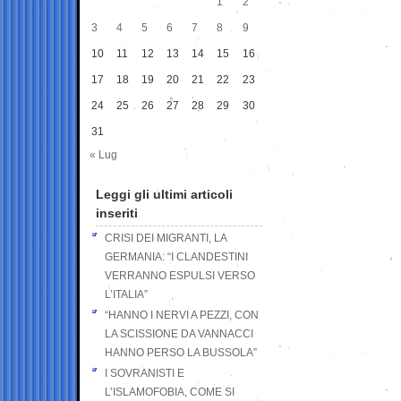
1
2
3
4
5
6
7
8
9
10
11
12
13
14
15
16
17
18
19
20
21
22
23
24
25
26
27
28
29
30
31
« Lug
Leggi gli ultimi articoli
inseriti
CRISI DEI MIGRANTI, LA
GERMANIA: “I CLANDESTINI
VERRANNO ESPULSI VERSO
L’ITALIA”
“HANNO I NERVI A PEZZI, CON
LA SCISSIONE DA VANNACCI
HANNO PERSO LA BUSSOLA”
I SOVRANISTI E
L’ISLAMOFOBIA, COME SI