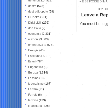
denuncia
(14.528)
«
E SE FOSSE DI M
destra
(573)
TG2 DI
destradipopolo
(99)
Leave a Rep
Di Pietro
(101)
Diritti civili
(276)
You must be
log
don Gallo
(9)
economia
(2.331)
elezioni
(3.303)
emergenza
(3.077)
Energia
(45)
Esselunga
(2)
Esteri
(784)
Eugenetica
(3)
Europa
(1.314)
Fassino
(13)
federalismo
(167)
Ferrara
(21)
Ferretti
(6)
ferrovie
(133)
finanziaria
(325)