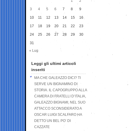
1
2
3
4
5
6
7
8
9
10
11
12
13
14
15
16
17
18
19
20
21
22
23
24
25
26
27
28
29
30
31
« Lug
Leggi gli ultimi articoli
inseriti
MA CHE GALEAZZO DICI? TI
SERVE UN BIGNAMINO DI
STORIA. IL CAPOGRUPPO ALLA
CAMERA DI FRATELLI D’ITALIA,
GALEAZZO BIGNAMI, NEL SUO
ATTACCO SCONSIDERATO A
OSCAR LUIGI SCALFARO HA
DETTO UN BEL PO’ DI
CAZZATE