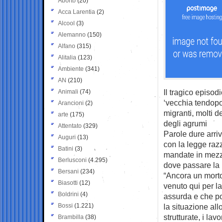
Aborto
(20)
Acca Larentia
(2)
Alcool
(3)
Alemanno
(150)
Alfano
(315)
Alitalia
(123)
Ambiente
(341)
AN
(210)
Il tragico episodi
Animali
(74)
‘vecchia tendopo
Arancioni
(2)
migranti, molti d
arte
(175)
degli agrumi
Attentato
(329)
Parole dure arri
Auguri
(13)
con la legge raz
Batini
(3)
mandate in mezz
Berlusconi
(4.295)
dove passare la 
Bersani
(234)
“Ancora un mort
Biasotti
(12)
venuto qui per l
Boldrini
(4)
assurda e che po
Bossi
(1.221)
la situazione all
strutturate, i la
Brambilla
(38)