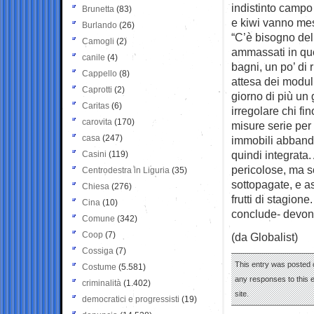
indistinto campo 
Brunetta
(83)
e kiwi vanno mes
Burlando
(26)
“C’è bisogno del 
Camogli
(2)
ammassati in que
canile
(4)
bagni, un po’ di
Cappello
(8)
attesa dei moduli
Caprotti
(2)
giorno di più un
Caritas
(6)
irregolare chi fin
carovita
(170)
misure serie per 
casa
(247)
immobili abbando
quindi integrata
Casini
(119)
pericolose, ma s
Centrodestra in Liguria
(35)
sottopagate, e a
Chiesa
(276)
frutti di stagion
Cina
(10)
conclude- devono
Comune
(342)
Coop
(7)
(da Globalist)
Cossiga
(7)
This entry was posted 
Costume
(5.581)
any responses to this 
criminalità
(1.402)
site.
democratici e progressisti
(19)