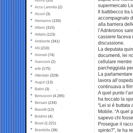
Aborto
(20)
supermercato Lid
Acca Larentia
(2)
Il battibecco tra
Alcool
(3)
accompagnato da
Alemanno
(150)
alla barriera de
Alfano
(315)
l’Adnkronos sare
Alitalia
(123)
cassiere faceva 
Ambiente
(341)
discussione.
AN
(210)
La deputata quind
documenti, lei no
Animali
(74)
cellulare mentre
Arancioni
(2)
parcheggiata per
arte
(175)
La parlamentare 
Attentato
(329)
lavora all’osped
Auguri
(13)
continuava a fil
Batini
(3)
A quel punto l’an
Berlusconi
(4.295)
ha toccato la spa
Bersani
(234)
“Lei si è buttata
Biasotti
(12)
Mobile. “A quel 
Boldrini
(4)
sapevo chi fosse
Bossi
(1.221)
Prosegue il racc
spinto?”, le ha r
Brambilla
(38)