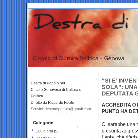
“SI E’ INVE
Destra di Popolo.net
SOLA”: UNA
Circolo Genovese di Cultura e
DEPUTATA G
Politica
Diretto da Riccardo Fucile
AGGREDITA O 
Scrivici: destradipopolo@gmail.com
PUNTO HA DET
Categorie
Ci sarebbe una t
presunta aggress
100 giorni
(5)
Lapia, che riferis