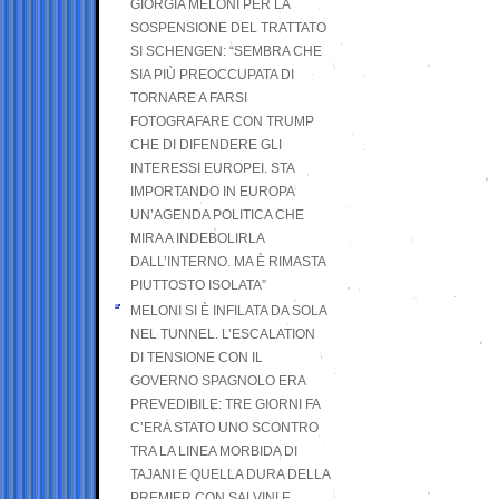
GIORGIA MELONI PER LA
SOSPENSIONE DEL TRATTATO
SI SCHENGEN: “SEMBRA CHE
SIA PIÙ PREOCCUPATA DI
TORNARE A FARSI
FOTOGRAFARE CON TRUMP
CHE DI DIFENDERE GLI
INTERESSI EUROPEI. STA
IMPORTANDO IN EUROPA
UN’AGENDA POLITICA CHE
MIRA A INDEBOLIRLA
DALL’INTERNO. MA È RIMASTA
PIUTTOSTO ISOLATA”
MELONI SI È INFILATA DA SOLA
NEL TUNNEL. L’ESCALATION
DI TENSIONE CON IL
GOVERNO SPAGNOLO ERA
PREVEDIBILE: TRE GIORNI FA
C’ERA STATO UNO SCONTRO
TRA LA LINEA MORBIDA DI
TAJANI E QUELLA DURA DELLA
PREMIER CON SALVINI E