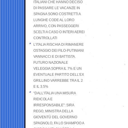
ITALIANI CHE HANNO DECISO
DI PASSARE LE VACANZE IN
SPAGNA SONO COSTRETTI A
LUNGHE CODE AL LORO
ARRIVO, CON PASSEGGERI
SCELTI A CASO O INTERI AEREI
CONTROLLATI
L’ITALIA RISCHIA DI RIMANERE
OSTAGGIO DEI FILO-PUTINIANI
VANNACCI E DI BATTISTA.
FUTURO NAZIONALE
VELEGGIA SOPRA IL 7% E UN
EVENTUALE PARTITO DELL’EX
GRILLINO VARREBBE TRA IL 2
E IL 3.5%
“DALL’ITALIA UNA MISURA
RIDICOLA E
IRRESPONSABILE”: SIRA
REGO, MINISTRA DELLA
GIOVENTÙ DEL GOVERNO
SPAGNOLO, FA LO SHAMPOO A