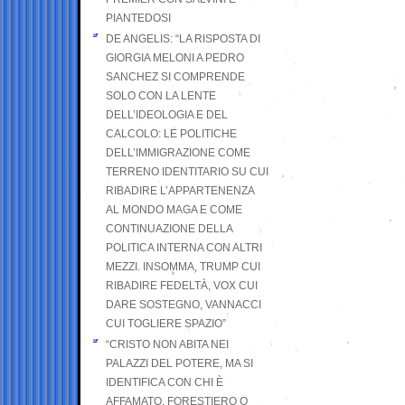
PIANTEDOSI
DE ANGELIS: “LA RISPOSTA DI
GIORGIA MELONI A PEDRO
SANCHEZ SI COMPRENDE
SOLO CON LA LENTE
DELL’IDEOLOGIA E DEL
CALCOLO: LE POLITICHE
DELL’IMMIGRAZIONE COME
TERRENO IDENTITARIO SU CUI
RIBADIRE L’APPARTENENZA
AL MONDO MAGA E COME
CONTINUAZIONE DELLA
POLITICA INTERNA CON ALTRI
MEZZI. INSOMMA, TRUMP CUI
RIBADIRE FEDELTÀ, VOX CUI
DARE SOSTEGNO, VANNACCI
CUI TOGLIERE SPAZIO”
“CRISTO NON ABITA NEI
PALAZZI DEL POTERE, MA SI
IDENTIFICA CON CHI È
AFFAMATO, FORESTIERO O