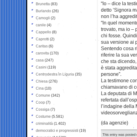
“Io – dice la te
Brunetta
(83)
detto ‘Signora m
Burlando
(26)
non l’ha aggredi
Camogli
(2)
“In quel momento
canile
(4)
trovato, ma io 
Cappello
(8)
chi fosse. Quindi
Caprotti
(2)
sua versione ai po
Caritas
(6)
Sentendo cosa rif
carovita
(170)
riferire la sua v
casa
(247)
che sta dicendo,
è stata aggredita
Casini
(119)
persone”.
Centrodestra in Liguria
(35)
La testimone conc
Chiesa
(276)
chiamavano di co
Cina
(10)
La deputata di M
Comune
(342)
refertata dall’os
Coop
(7)
l’indagine della
Cossiga
(7)
videosorveglianz
Costume
(5.581)
(da agenzie)
criminalità
(1.402)
democratici e progressisti
(19)
This entry was posted o