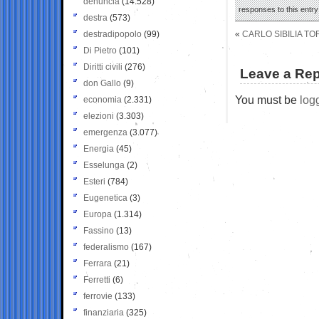
denuncia
(14.528)
responses to this entr
destra
(573)
destradipopolo
(99)
«
CARLO SIBILIA TO
Di Pietro
(101)
Diritti civili
(276)
Leave a Rep
don Gallo
(9)
You must be
log
economia
(2.331)
elezioni
(3.303)
emergenza
(3.077)
Energia
(45)
Esselunga
(2)
Esteri
(784)
Eugenetica
(3)
Europa
(1.314)
Fassino
(13)
federalismo
(167)
Ferrara
(21)
Ferretti
(6)
ferrovie
(133)
finanziaria
(325)