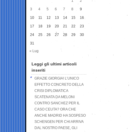
1
2
3
4
5
6
7
8
9
10
11
12
13
14
15
16
17
18
19
20
21
22
23
24
25
26
27
28
29
30
31
« Lug
Leggi gli ultimi articoli
inseriti
GRAZIE GIORGIA! L’UNICO
EFFETTO CONCRETO DELLA
CRISI DIPLOMATICA
SCATENATA DA MELONI
CONTRO SANCHEZ PER IL
CASO CEUTA? ORA CHE
ANCHE MADRID HA SOSPESO
SCHENGEN PER CHI ARRIVA
DAL NOSTRO PAESE, GLI