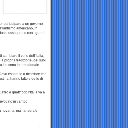
per partecipare a un governo
l’atlantismo americano, in
ttosto ossequioso con i grandi
cambiare il volto dell’Italia,
a propria tradizione, dei suoi
na la scena internazionale.
. Devo essere io a ricordare che
estina, hanno fatto e detto di
attro e quattr’otto l’Italia va a
convocato in campo.
a novanta: ma l’anagrafe