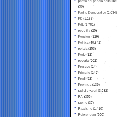
partito del popolo della libe
(30)
Partito Democratico
(1.034)
PD
(1.188)
PdL
(2.781)
pedofilia
(25)
Pensioni
(129)
Politica
(40.842)
polizia
(253)
Porto
(12)
povertà
(502)
Presepe
(14)
Primarie
(149)
Prodi
(52)
Provincia
(139)
radici e valori
(3.682)
RAI
(359)
rapine
(37)
Razzismo
(1.410)
Referendum
(200)