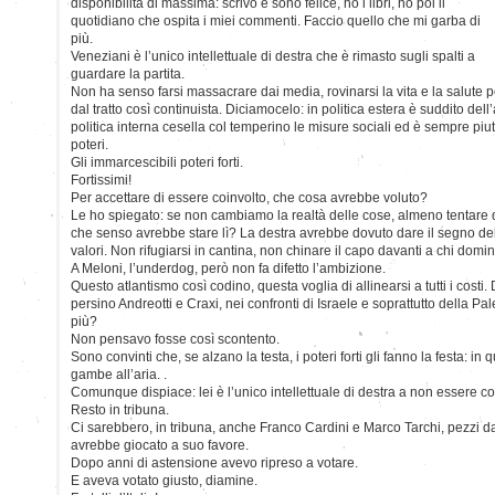
disponibilità di massima: scrivo e sono felice, ho i libri, ho poi il
quotidiano che ospita i miei commenti. Faccio quello che mi garba di
più.
Veneziani è l’unico intellettuale di destra che è rimasto sugli spalti a
guardare la partita.
Non ha senso farsi massacrare dai media, rovinarsi la vita e la salute 
dal tratto così continuista. Diciamocelo: in politica estera è suddito del
politica interna cesella col temperino le misure sociali ed è sempre piu
poteri.
Gli immarcescibili poteri forti.
Fortissimi!
Per accettare di essere coinvolto, che cosa avrebbe voluto?
Le ho spiegato: se non cambiamo la realtà delle cose, almeno tentare di 
che senso avrebbe stare lì? La destra avrebbe dovuto dare il segno dell
valori. Non rifugiarsi in cantina, non chinare il capo davanti a chi domi
A Meloni, l’underdog, però non fa difetto l’ambizione.
Questo atlantismo così codino, questa voglia di allinearsi a tutti i costi
persino Andreotti e Craxi, nei confronti di Israele e soprattutto della Pal
più?
Non pensavo fosse così scontento.
Sono convinti che, se alzano la testa, i poteri forti gli fanno la festa: in qu
gambe all’aria. .
Comunque dispiace: lei è l’unico intellettuale di destra a non essere 
Resto in tribuna.
Ci sarebbero, in tribuna, anche Franco Cardini e Marco Tarchi, pezzi d
avrebbe giocato a suo favore.
Dopo anni di astensione avevo ripreso a votare.
E aveva votato giusto, diamine.