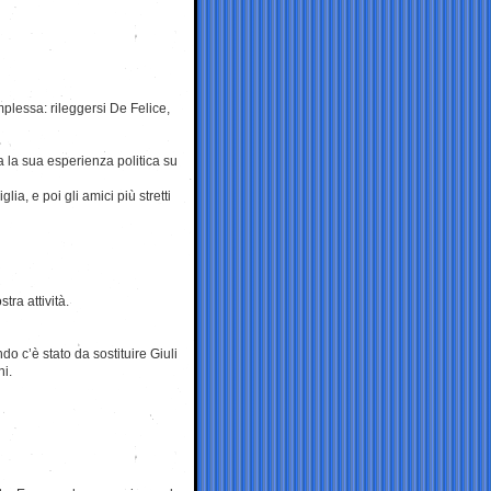
mplessa: rileggersi De Felice,
 la sua esperienza politica su
ia, e poi gli amici più stretti
ra attività.
do c’è stato da sostituire Giuli
ni.