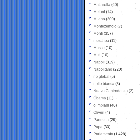
Mattarella
(60)
Meloni
(14)
Milano
(300)
Montezemolo
(7)
Monti
(357)
moschea
(11)
Musso
(10)
Muti
(10)
Napoli
(319)
Napolitano
(220)
no global
(5)
notte bianca
(3)
Nuovo Centrodestra
(2)
Obama
(11)
olimpiadi
(40)
Oliveri
(4)
Pannella
(29)
Papa
(33)
Parlamento
(1.428)