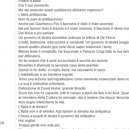
Fratelli d’Italia!
Era il suo momento.
Ma sta vedendo quale sudditanza abbiamo espresso?
L’Italia antifascista.
Non mi parli di antifascismo!
Anche per Gianfranco Fini il fascismo è stato il male assoluto.
Ma per favore! Solo il diavolo è il male assoluto. Il fascismo è storia co
Del Noce e poi parlare.
Un governo di destra dovrebbe ordinare la lettura di De Felice.
Civiltà, tradizione, educazione e comunità. Un governo di destra poggia
questi quattro pilastri (poi certo deve saper elaborare i temi).
Meloni teme il complotto. Ha trascinato a Palazzo Chigi tutta la sua famigl
per difendersi.
Se fai vedere che ti senti accerchiata è perché sei debole.
Bruxelles è divenuta la seconda casa della premier.
)
Quindi io ho detto: vi voglio bene, ma lasciatemi in pace.
L’intellettuale è un mestiere ingrato.
Tenni una lezione sull’ingratitudine come elemento essenziale della nost
La sua è solitudine volontaria.
Definizione di David Hume, grande filosofo.
Scusi ma non mi capacito: tutti in campo a darsi da fare e lei fuori. Quan
al ministero della Cultura ho pensato: stai a vedere che sbuca Venezia
Non voglio infelicitarmi la vita.
L’Italia è di destra?
L’Italia non è di sinistra. Agli italiani la sinistra sta antipatica.
Chissà a quanti di destra il governo sta antipatico
Hai voglia!
19)
Troppa gente non vota più.