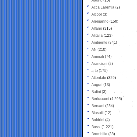
Aborto
(20)
Acca Larentia
(2)
Alcool
(3)
Alemanno
(150)
Alfano
(315)
Alitalia
(123)
Ambiente
(341)
AN
(210)
Animali
(74)
Arancioni
(2)
arte
(175)
Attentato
(329)
Auguri
(13)
Batini
(3)
Berlusconi
(4.295)
Bersani
(234)
Biasotti
(12)
Boldrini
(4)
Bossi
(1.221)
Brambilla
(38)