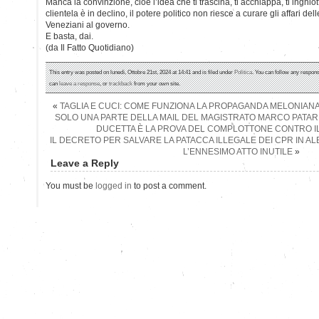
Manca la convinzione, cioè l’idea che ti trascina, ti acchiappa, ti inghi
clientela è in declino, il potere politico non riesce a curare gli affari del
Veneziani al governo.
E basta, dai.
(da Il Fatto Quotidiano)
This entry was posted on lunedì, Ottobre 21st, 2024 at 14:41 and is filed under
Politica
. You can follow any respons
can
leave a response
, or
trackback
from your own site.
«
TAGLIA E CUCI: COME FUNZIONA LA PROPAGANDA MELONIANA
SOLO UNA PARTE DELLA MAIL DEL MAGISTRATO MARCO PATA
DUCETTA È LA PROVA DEL COMPLOTTONE CONTRO 
IL DECRETO PER SALVARE LA PATACCA ILLEGALE DEI CPR IN ALB
L’ENNESIMO ATTO INUTILE
»
Leave a Reply
You must be
logged in
to post a comment.