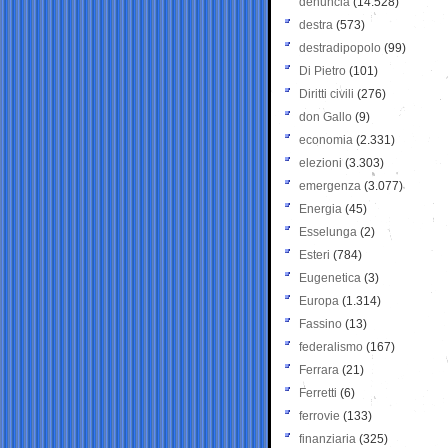
denuncia
(14.528)
destra
(573)
destradipopolo
(99)
Di Pietro
(101)
Diritti civili
(276)
don Gallo
(9)
economia
(2.331)
elezioni
(3.303)
emergenza
(3.077)
Energia
(45)
Esselunga
(2)
Esteri
(784)
Eugenetica
(3)
Europa
(1.314)
Fassino
(13)
federalismo
(167)
Ferrara
(21)
Ferretti
(6)
ferrovie
(133)
finanziaria
(325)