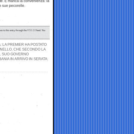
otte. E manca la convenienza: la
le sue pecorelle.
es to this entry through the
RSS 2.0
feed. You
: LA PREMIER HA POSTATO
RNELLO, CHE SECONDO LA
IL SUO GOVERNO
ANIA IN ARRIVO IN SERATA: