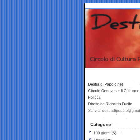
Destra di Popolo.net
Circolo Genovese di Cultura e
Politica
Diretto da Riccardo Fucile
Scrivici: destradipopolo@gma
Categorie
100 giorni
(5)