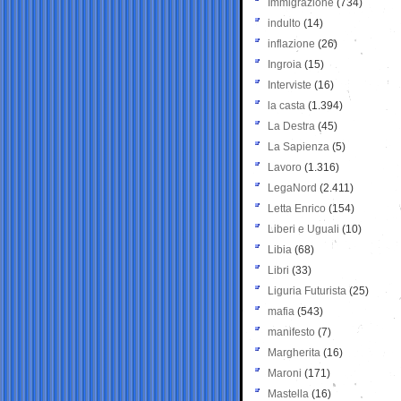
Immigrazione
(734)
indulto
(14)
inflazione
(26)
Ingroia
(15)
Interviste
(16)
la casta
(1.394)
La Destra
(45)
La Sapienza
(5)
Lavoro
(1.316)
LegaNord
(2.411)
Letta Enrico
(154)
Liberi e Uguali
(10)
Libia
(68)
Libri
(33)
Liguria Futurista
(25)
mafia
(543)
manifesto
(7)
Margherita
(16)
Maroni
(171)
Mastella
(16)