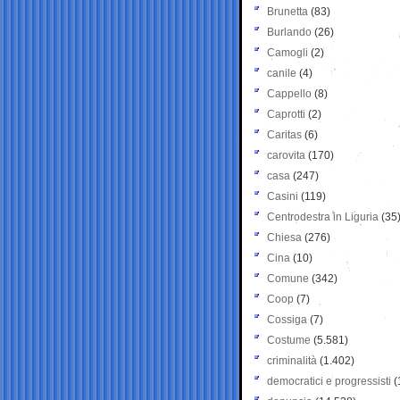
Brunetta
(83)
Burlando
(26)
Camogli
(2)
canile
(4)
Cappello
(8)
Caprotti
(2)
Caritas
(6)
carovita
(170)
casa
(247)
Casini
(119)
Centrodestra in Liguria
(35
Chiesa
(276)
Cina
(10)
Comune
(342)
Coop
(7)
Cossiga
(7)
Costume
(5.581)
criminalità
(1.402)
democratici e progressisti
(