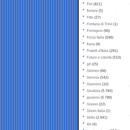
Fini
(821)
fioriere
(5)
Fitto
(27)
Fontana di Trevi
(1)
Formigoni
(90)
Forza Italia
(596)
frana
(9)
Fratelli d'Italia
(291)
Futuro e Libertà
(510)
g8
(25)
Gelmini
(68)
Genova
(542)
Giannino
(10)
Giustizia
(5.784)
governo
(5.799)
Grasso
(22)
Green Italia
(1)
Grillo
(2.941)
Idv
(4)