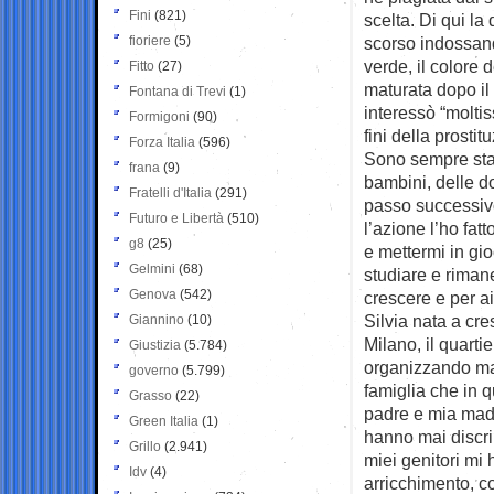
Fini
(821)
scelta. Di qui la
fioriere
(5)
scorso indossand
verde, il colore d
Fitto
(27)
maturata dopo il 
Fontana di Trevi
(1)
interessò “moltis
Formigoni
(90)
fini della prostit
Forza Italia
(596)
Sono sempre stat
frana
(9)
bambini, delle d
Fratelli d'Italia
(291)
passo successivo,
Futuro e Libertà
(510)
l’azione l’ho fatt
g8
(25)
e mettermi in gio
Gelmini
(68)
studiare e riman
Genova
(542)
crescere e per aiu
Silvia nata a cr
Giannino
(10)
Milano, il quarti
Giustizia
(5.784)
organizzando man
governo
(5.799)
famiglia che in q
Grasso
(22)
padre e mia madr
Green Italia
(1)
hanno mai discri
Grillo
(2.941)
miei genitori mi
Idv
(4)
arricchimento, 