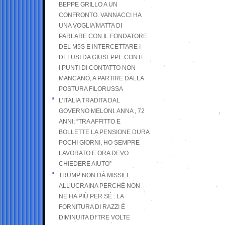
BEPPE GRILLO A UN
CONFRONTO. VANNACCI HA
UNA VOGLIA MATTA DI
PARLARE CON IL FONDATORE
DEL M5S E INTERCETTARE I
DELUSI DA GIUSEPPE CONTE.
I PUNTI DI CONTATTO NON
MANCANO, A PARTIRE DALLA
POSTURA FILORUSSA
L’ITALIA TRADITA DAL
GOVERNO MELONI. ANNA , 72
ANNI; “TRA AFFITTO E
BOLLETTE LA PENSIONE DURA
POCHI GIORNI, HO SEMPRE
LAVORATO E ORA DEVO
CHIEDERE AIUTO”
TRUMP NON DÀ MISSILI
ALL’UCRAINA PERCHÉ NON
NE HA PIÙ PER SÉ : LA
FORNITURA DI RAZZI È
DIMINUITA DI TRE VOLTE