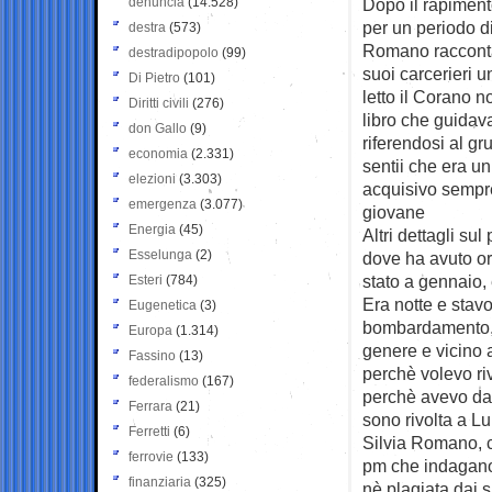
denuncia
(14.528)
Dopo il rapiment
per un periodo di
destra
(573)
Romano racconta 
destradipopolo
(99)
suoi carcerieri 
Di Pietro
(101)
letto il Corano n
Diritti civili
(276)
libro che guidava
don Gallo
(9)
riferendosi al gr
economia
(2.331)
sentii che era un
elezioni
(3.303)
acquisivo sempre
emergenza
(3.077)
giovane
Energia
(45)
Altri dettagli su
Esselunga
(2)
dove ha avuto or
stato a gennaio, 
Esteri
(784)
Era notte e stav
Eugenetica
(3)
bombardamento, i
Europa
(1.314)
genere e vicino 
Fassino
(13)
perchè volevo riv
federalismo
(167)
perchè avevo dav
Ferrara
(21)
sono rivolta a Lui
Ferretti
(6)
Silvia Romano, c
ferrovie
(133)
pm che indagano 
finanziaria
(325)
nè plagiata dai 