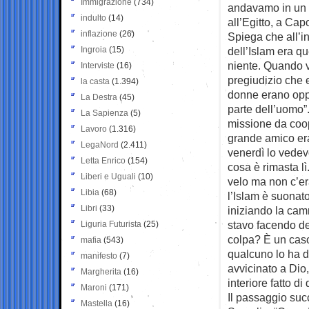
Immigrazione
(734)
andavamo in un 
indulto
(14)
all’Egitto, a Cap
inflazione
(26)
Spiega che all’in
Ingroia
(15)
dell’Islam era q
niente. Quando v
Interviste
(16)
pregiudizio che 
la casta
(1.394)
donne erano oppr
La Destra
(45)
parte dell’uomo”
La Sapienza
(5)
missione da coo
Lavoro
(1.316)
grande amico er
LegaNord
(2.411)
venerdì lo vedev
Letta Enrico
(154)
cosa è rimasta l
Liberi e Uguali
(10)
velo ma non c’er
Libia
(68)
l’Islam è suonat
Libri
(33)
iniziando la camm
stavo facendo d
Liguria Futurista
(25)
colpa? È un caso
mafia
(543)
qualcuno lo ha 
manifesto
(7)
avvicinato a Dio,
Margherita
(16)
interiore fatto d
Maroni
(171)
Il passaggio suc
Mastella
(16)