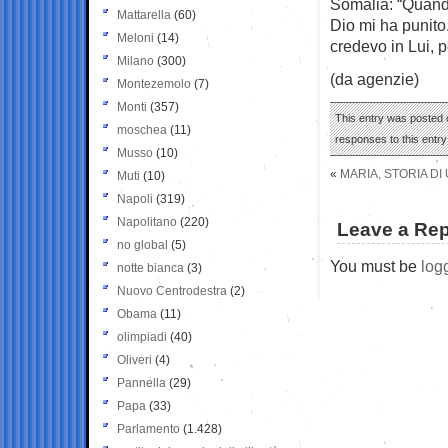
Somalia: “Quando
Mattarella
(60)
Dio mi ha punito
Meloni
(14)
credevo in Lui, p
Milano
(300)
(da agenzie)
Montezemolo
(7)
Monti
(357)
This entry was posted o
moschea
(11)
responses to this entr
Musso
(10)
«
MARIA, STORIA D
Muti
(10)
Napoli
(319)
Napolitano
(220)
Leave a Rep
no global
(5)
You must be
log
notte bianca
(3)
Nuovo Centrodestra
(2)
Obama
(11)
olimpiadi
(40)
Oliveri
(4)
Pannella
(29)
Papa
(33)
Parlamento
(1.428)