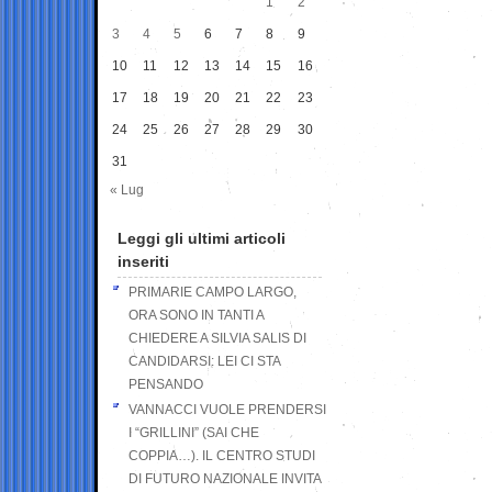
1
2
3
4
5
6
7
8
9
10
11
12
13
14
15
16
17
18
19
20
21
22
23
24
25
26
27
28
29
30
31
« Lug
Leggi gli ultimi articoli
inseriti
PRIMARIE CAMPO LARGO,
ORA SONO IN TANTI A
CHIEDERE A SILVIA SALIS DI
CANDIDARSI: LEI CI STA
PENSANDO
VANNACCI VUOLE PRENDERSI
I “GRILLINI” (SAI CHE
COPPIA…). IL CENTRO STUDI
DI FUTURO NAZIONALE INVITA