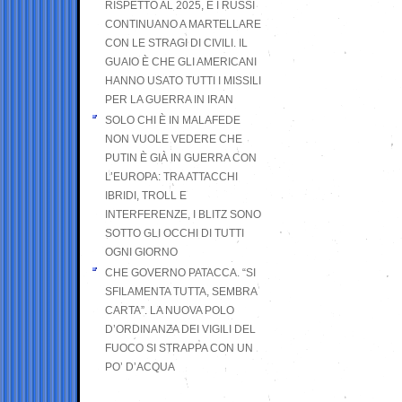
RISPETTO AL 2025, E I RUSSI
CONTINUANO A MARTELLARE
CON LE STRAGI DI CIVILI. IL
GUAIO È CHE GLI AMERICANI
HANNO USATO TUTTI I MISSILI
PER LA GUERRA IN IRAN
SOLO CHI È IN MALAFEDE
NON VUOLE VEDERE CHE
PUTIN È GIÀ IN GUERRA CON
L’EUROPA: TRA ATTACCHI
IBRIDI, TROLL E
INTERFERENZE, I BLITZ SONO
SOTTO GLI OCCHI DI TUTTI
OGNI GIORNO
CHE GOVERNO PATACCA. “SI
SFILAMENTA TUTTA, SEMBRA
CARTA”. LA NUOVA POLO
D’ORDINANZA DEI VIGILI DEL
FUOCO SI STRAPPA CON UN
PO’ D’ACQUA