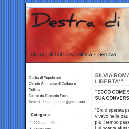
SILVIA ROMA
Destra di Popolo.net
LIBERTA'”
Circolo Genovese di Cultura e
Politica
“ECCO COME 
Diretto da Riccardo Fucile
SUA CONVERS
Scrivici: destradipopolo@gmail.com
“Ero disperata p
Categorie
vivevo nella pa
più il tempo pas
100 giorni
(5)
Lui poteva aiut