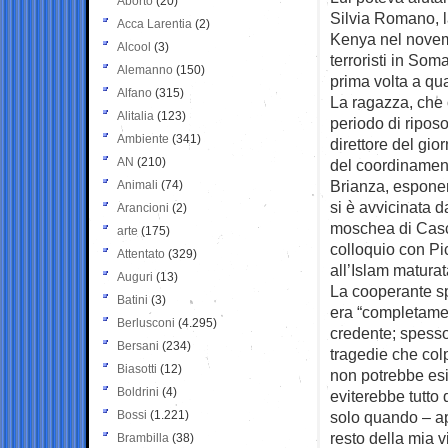
Aborto
(20)
Silvia Romano, l
Acca Larentia
(2)
Kenya nel novem
Alcool
(3)
terroristi in Som
Alemanno
(150)
prima volta a qua
Alfano
(315)
La ragazza, che o
Alitalia
(123)
periodo di ripos
Ambiente
(341)
direttore del gio
AN
(210)
del coordinament
Brianza, esponen
Animali
(74)
si è avvicinata d
Arancioni
(2)
moschea di Casci
arte
(175)
colloquio con Pic
Attentato
(329)
all’Islam maturat
Auguri
(13)
La cooperante sp
Batini
(3)
era “completamen
Berlusconi
(4.295)
credente; spesso
Bersani
(234)
tragedie che col
Biasotti
(12)
non potrebbe esi
Boldrini
(4)
eviterebbe tutto
Bossi
(1.221)
solo quando – ap
resto della mia v
Brambilla
(38)