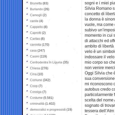
sogni e i miei pia
Brunetta
(83)
Silvia Romano spi
Burlando
(26)
concetto di liber
Camogli
(2)
la donna è sinon
canile
(4)
vuole, ma come q
Cappello
(8)
subivo un’imposi
Caprotti
(2)
momento in cui s
Caritas
(6)
di attacchi ed of
carovita
(170)
ambito di libertà
casa
(247)
velo è un simbolo
indossare il velo
Casini
(119)
mio corpo so che
Centrodestra in Liguria
(35)
non venire merci
Chiesa
(276)
Oggi Silvia che 
Cina
(10)
sua conversione,
Comune
(342)
mi riconoscono o
Coop
(7)
autobus credo col
Cossiga
(7)
particolarmente f
Costume
(5.581)
scelta del nome 
criminalità
(1.402)
sognato di trovar
democratici e progressisti
(19)
tessera dell’Atm 