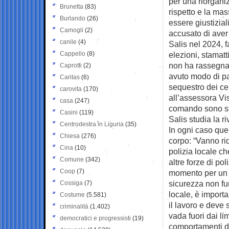
per una riorgani
Brunetta
(83)
rispetto e la ma
Burlando
(26)
essere giustizia
Camogli
(2)
accusato di aver 
canile
(4)
Salis nel 2024, f
Cappello
(8)
elezioni, stamatt
non ha rassegnat
Caprotti
(2)
avuto modo di par
Caritas
(6)
sequestro dei ce
carovita
(170)
all’assessora Vis
casa
(247)
comando sono st
Casini
(119)
Salis studia la r
Centrodestra in Liguria
(35)
In ogni caso quel
Chiesa
(276)
corpo: “Vanno ri
Cina
(10)
polizia locale c
Comune
(342)
altre forze di po
Coop
(7)
momento per un 
sicurezza non fun
Cossiga
(7)
locale, è import
Costume
(5.581)
il lavoro e deve 
criminalità
(1.402)
vada fuori dai li
democratici e progressisti
(19)
comportamenti di