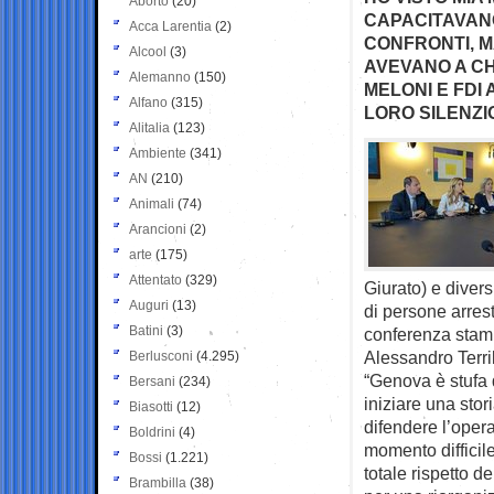
Aborto
(20)
CAPACITAVANO
Acca Larentia
(2)
CONFRONTI, M
Alcool
(3)
AVEVANO A CH
Alemanno
(150)
MELONI E FDI
Alfano
(315)
LORO SILENZI
Alitalia
(123)
Ambiente
(341)
AN
(210)
Animali
(74)
Arancioni
(2)
arte
(175)
Attentato
(329)
Giurato) e diver
Auguri
(13)
di persone arrest
Batini
(3)
conferenza stamp
Alessandro Terri
Berlusconi
(4.295)
“Genova è stufa d
Bersani
(234)
iniziare una stor
Biasotti
(12)
difendere l’opera
Boldrini
(4)
momento difficil
Bossi
(1.221)
totale rispetto d
Brambilla
(38)