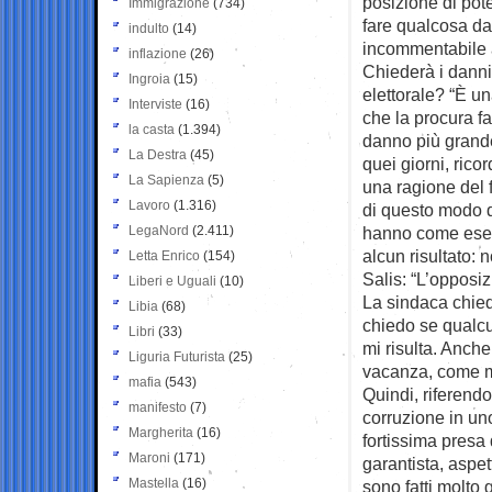
posizione di pote
Immigrazione
(734)
fare qualcosa da
indulto
(14)
incommentabile a
inflazione
(26)
Chiederà i danni
Ingroia
(15)
elettorale? “È u
Interviste
(16)
che la procura fa
la casta
(1.394)
danno più grande
La Destra
(45)
quei giorni, ric
La Sapienza
(5)
una ragione del f
Lavoro
(1.316)
di questo modo d
LegaNord
(2.411)
hanno come esem
alcun risultato:
Letta Enrico
(154)
Salis: “L’opposi
Liberi e Uguali
(10)
La sindaca chied
Libia
(68)
chiedo se qualc
Libri
(33)
mi risulta. Anch
Liguria Futurista
(25)
vacanza, come mi
mafia
(543)
Quindi, riferend
manifesto
(7)
corruzione in uno
Margherita
(16)
fortissima presa
Maroni
(171)
garantista, aspet
Mastella
(16)
sono fatti molto 