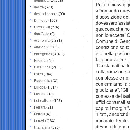
denuncia
(14.528)
Poi un messaggio
destra
(573)
affrontando ques
destradipopolo
(99)
disposizione del
Di Pietro
(101)
dovessero assiste
Diritti civili
(276)
qualcosa che no
don Gallo
(9)
non lo accetta. 
economia
(2.331)
Comune di Genov
condizione se far
elezioni
(3.303)
era nella posizi
emergenza
(3.077)
facendo valere il
Energia
(45)
“Da stamattina tu
Esselunga
(2)
collaborazione ag
Esteri
(784)
complesse e non 
Eugenetica
(3)
confermiamo la p
Europa
(1.314)
giudiziaria”. “G
Fassino
(13)
contezza dei fatt
federalismo
(167)
uffici comunali 
Ferrara
(21)
capire i margini”.
“I fatti, ancorch
Ferretti
(6)
rincarato Terrile 
ferrovie
(133)
devono detenere s
finanziaria
(325)