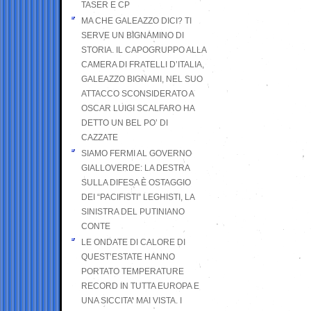
TASER E CP
MA CHE GALEAZZO DICI? TI
SERVE UN BIGNAMINO DI
STORIA. IL CAPOGRUPPO ALLA
CAMERA DI FRATELLI D’ITALIA,
GALEAZZO BIGNAMI, NEL SUO
ATTACCO SCONSIDERATO A
OSCAR LUIGI SCALFARO HA
DETTO UN BEL PO’ DI
CAZZATE
SIAMO FERMI AL GOVERNO
GIALLOVERDE: LA DESTRA
SULLA DIFESA È OSTAGGIO
DEI “PACIFISTI” LEGHISTI, LA
SINISTRA DEL PUTINIANO
CONTE
LE ONDATE DI CALORE DI
QUEST’ESTATE HANNO
PORTATO TEMPERATURE
RECORD IN TUTTA EUROPA E
UNA SICCITA’ MAI VISTA. I