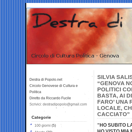
SILVIA SAL
Destra di Popolo.net
“GENOVA NO
Circolo Genovese di Cultura e
POLITICI CO
Politica
BASTA, AI D
Diretto da Riccardo Fucile
FARO’ UNA 
Scrivici: destradipopolo@gmail.com
LOCALE, CH
CACCIATO”
Categorie
“HO SUBITO L
100 giorni
(5)
HO VISTO MIA