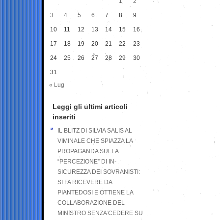
1
2
3
4
5
6
7
8
9
10
11
12
13
14
15
16
17
18
19
20
21
22
23
24
25
26
27
28
29
30
31
« Lug
Leggi gli ultimi articoli
inseriti
IL BLITZ DI SILVIA SALIS AL
VIMINALE CHE SPIAZZA LA
PROPAGANDA SULLA
“PERCEZIONE” DI IN-
SICUREZZA DEI SOVRANISTI:
SI FA RICEVERE DA
PIANTEDOSI E OTTIENE LA
COLLABORAZIONE DEL
MINISTRO SENZA CEDERE SU