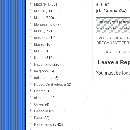
di Fdi“.
Mattarella
(60)
(da Genova24)
Meloni
(14)
Milano
(300)
This entry was posted o
Montezemolo
(7)
responses to this entr
Monti
(357)
moschea
(11)
«
POLIZIA LOCALE G
DROGA USATE PER 
Musso
(10)
Muti
(10)
LA RETE DI PO
Napoli
(319)
Leave a Rep
Napolitano
(220)
no global
(5)
You must be
log
notte bianca
(3)
Nuovo Centrodestra
(2)
Obama
(11)
olimpiadi
(40)
Oliveri
(4)
Pannella
(29)
Papa
(33)
Parlamento
(1.428)