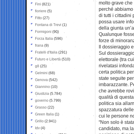
molto grave che 
Fini
(821)
perché abbiamo v
fioriere
(5)
di tutti i cittad
Fitto
(27)
possa usare info
Fontana di Trevi
(1)
della giunta un’a
Formigoni
(90)
Qualunque fosse i
Forza Italia
(596)
forze di minoran
frana
(9)
Il dossieraggio e
Fratelli d'Italia
(291)
Sul dossieraggio
elettorale (tra c
Futuro e Libertà
(510)
rivelatasi infond
g8
(25)
certa politica pe
Gelmini
(68)
state seguite per
Genova
(542)
imbarazzante. P
Giannino
(10)
che avrebbe rovin
Giustizia
(5.784)
qualità di questa
governo
(5.799)
politica sia alla
Grasso
(22)
spazzatura dell
Green Italia
(1)
cui le persone n
Grillo
(2.941)
“Non solo è stat
candidato, ma la
Idv
(4)