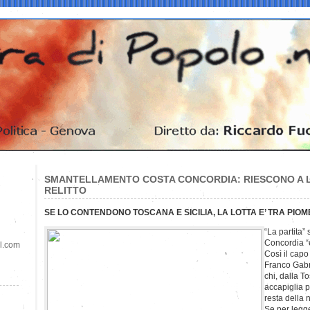
SMANTELLAMENTO COSTA CONCORDIA: RIESCONO A L
RELITTO
SE LO CONTENDONO TOSCANA E SICILIA, LA LOTTA E’ TRA PIO
“La partita”
Concordia “è
il.com
Così il capo
Franco Gabri
chi, dalla To
accapiglia p
resta della 
Se per legge