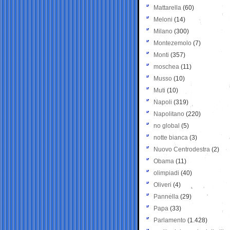
Mattarella
(60)
Meloni
(14)
Milano
(300)
Montezemolo
(7)
Monti
(357)
moschea
(11)
Musso
(10)
Muti
(10)
Napoli
(319)
Napolitano
(220)
no global
(5)
notte bianca
(3)
Nuovo Centrodestra
(2)
Obama
(11)
olimpiadi
(40)
Oliveri
(4)
Pannella
(29)
Papa
(33)
Parlamento
(1.428)