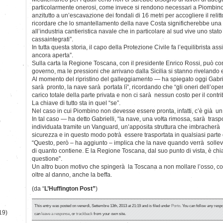
particolarmente onerosi, come invece si rendono necessari a Piombin
anzitutto a un’escavazione dei fondali di 16 metri per accogliere il relit
ricordare che lo smantellamento della nave Costa significherebbe una
all’industria cantieristica navale che in particolare al sud vive uno stato
cassaintegrati”.
In tutta questa storia, il capo della Protezione Civile fa l’equilibrista a
ancora aperta”.
Sulla carta la Regione Toscana, con il presidente Enrico Rossi, può co
governo, ma le pressioni che arrivano dalla Sicilia si stanno rivelando e
Al momento del ripristino del galleggiamento — ha spiegato oggi Gabrie
sarà pronto, la nave sarà portata lì”, ricordando che “gli oneri dell’o
carico totale della parte privata e non ci sarà nessun costo per il contr
La chiave di tutto sta in quel “se”.
Nel caso in cui Piombino non devesse essere pronta, infatti, c’è già un
In tal caso — ha detto Gabrielli, “la nave, una volta rimossa, sarà trasp
)
individuata tramite un Vanguard, un’apposita struttura che imbracherà 
sicurezza e in questo modo potrà essere trasportata in qualsiasi parte
“Questo, però – ha aggiunto – implica che la nave quando verrà solle
di quanto contiene. E la Regione Toscana, dal suo punto di vista, è ch
questione”.
Un altro buon motivo che spingerà la Toscana a non mollare l’osso, con
oltre al danno, anche la beffa.
(da “
L’Huffington Post”
)
This entry was posted on venerdì, Settembre 13th, 2013 at 21:19 and is filed under
Porto
. You can follow any respo
19)
can
leave a response
, or
trackback
from your own site.