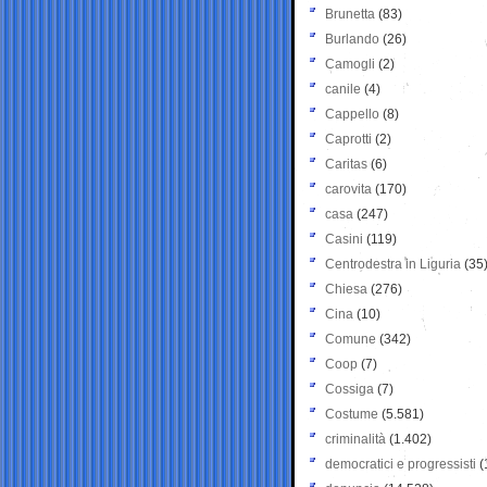
Brunetta
(83)
Burlando
(26)
Camogli
(2)
canile
(4)
Cappello
(8)
Caprotti
(2)
Caritas
(6)
carovita
(170)
casa
(247)
Casini
(119)
Centrodestra in Liguria
(35
Chiesa
(276)
Cina
(10)
Comune
(342)
Coop
(7)
Cossiga
(7)
Costume
(5.581)
criminalità
(1.402)
democratici e progressisti
(