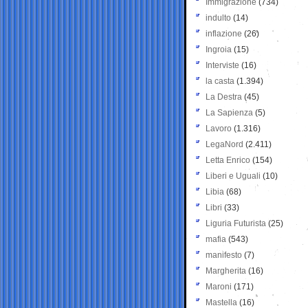
Immigrazione
(734)
indulto
(14)
inflazione
(26)
Ingroia
(15)
Interviste
(16)
la casta
(1.394)
La Destra
(45)
La Sapienza
(5)
Lavoro
(1.316)
LegaNord
(2.411)
Letta Enrico
(154)
Liberi e Uguali
(10)
Libia
(68)
Libri
(33)
Liguria Futurista
(25)
mafia
(543)
manifesto
(7)
Margherita
(16)
Maroni
(171)
Mastella
(16)