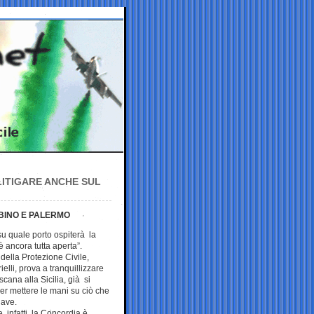
ITIGARE ANCHE SUL
MBINO E PALERMO
 su quale porto ospiterà la
 ancora tutta aperta”.
 della Protezione Civile,
elli, prova a tranquillizzare
scana alla Sicilia, già si
er mettere le mani su ciò che
nave.
, infatti, la Concordia è