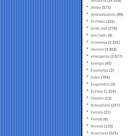
denuncia
(14.528)
destra
(573)
destradipopolo
(99)
Di Pietro
(101)
Diritti civili
(276)
don Gallo
(9)
economia
(2.331)
elezioni
(3.303)
emergenza
(3.077)
Energia
(45)
Esselunga
(2)
Esteri
(784)
Eugenetica
(3)
Europa
(1.314)
Fassino
(13)
federalismo
(167)
Ferrara
(21)
Ferretti
(6)
ferrovie
(133)
finanziaria
(325)