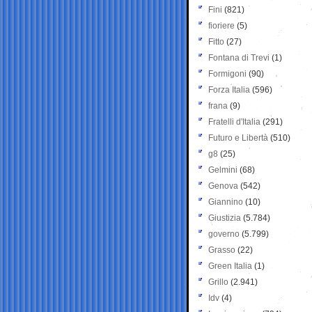
Fini
(821)
fioriere
(5)
Fitto
(27)
Fontana di Trevi
(1)
Formigoni
(90)
Forza Italia
(596)
frana
(9)
Fratelli d'Italia
(291)
Futuro e Libertà
(510)
g8
(25)
Gelmini
(68)
Genova
(542)
Giannino
(10)
Giustizia
(5.784)
governo
(5.799)
Grasso
(22)
Green Italia
(1)
Grillo
(2.941)
Idv
(4)