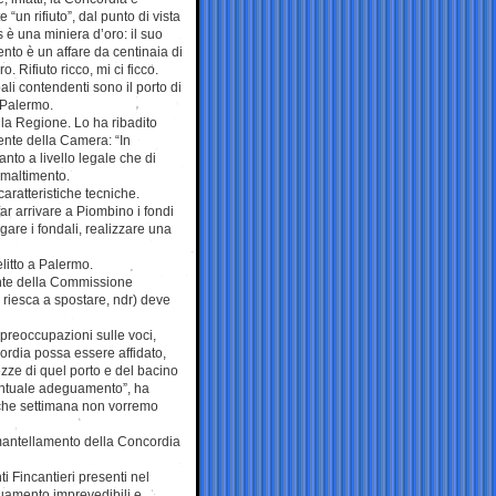
 “un rifiuto”, dal punto di vista
 è una miniera d’oro: il suo
to è un affare da centinaia di
ro. Rifiuto ricco, mi ci ficco.
pali contendenti sono il porto di
Palermo.
la Regione. Lo ha ribadito
ente della Camera: “In
to a livello legale che di
smaltimento.
aratteristiche tecniche.
ar arrivare a Piombino i fondi
gare i fondali, realizzare una
elitto a Palermo.
dente della Commissione
 riesca a spostare, ndr) deve
e preoccupazioni sulle voci,
ordia possa essere affidato,
ezze di quel porto e del bacino
ventuale adeguamento”, ha
lche settimana non vorremo
mantellamento della Concordia
i Fincantieri presenti nel
guamento imprevedibili e