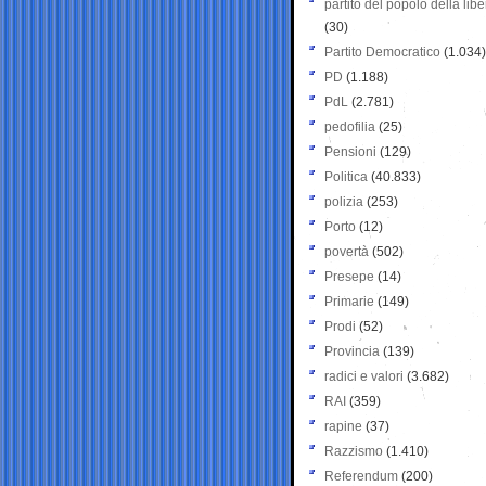
partito del popolo della libe
(30)
Partito Democratico
(1.034)
PD
(1.188)
PdL
(2.781)
pedofilia
(25)
Pensioni
(129)
Politica
(40.833)
polizia
(253)
Porto
(12)
povertà
(502)
Presepe
(14)
Primarie
(149)
Prodi
(52)
Provincia
(139)
radici e valori
(3.682)
RAI
(359)
rapine
(37)
Razzismo
(1.410)
Referendum
(200)