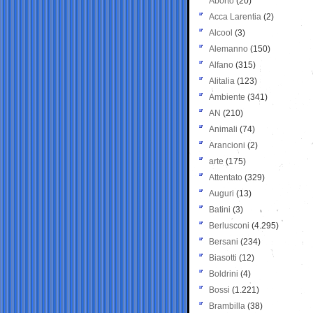
Aborto
(20)
Acca Larentia
(2)
Alcool
(3)
Alemanno
(150)
Alfano
(315)
Alitalia
(123)
Ambiente
(341)
AN
(210)
Animali
(74)
Arancioni
(2)
arte
(175)
Attentato
(329)
Auguri
(13)
Batini
(3)
Berlusconi
(4.295)
Bersani
(234)
Biasotti
(12)
Boldrini
(4)
Bossi
(1.221)
Brambilla
(38)