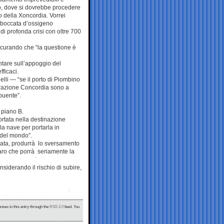
o, dove si dovrebbe procedere
to della Xoncordia. Vorrei
 boccata d’ossigeno
 di profonda crisi con oltre 700
ssicurando che “la questione è
ntare sull’appoggio del
fficaci.
lli — “se il porto di Piombino
perazione Concordia sono a
ibuente”.
 piano B.
ortata nella destinazione
la nave per portarla in
 del mondo”.
vata, produrrà lo sversamento
iaro che porrà seriamente la
siderando il rischio di subire,
nses to this entry through the
RSS 2.0
feed. You