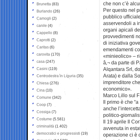
che non c’è alcun
Brunetta
(83)
Per questo nel p
Burlando
(26)
pubblico ufficiale
Camogli
(2)
asservendoli a in
canile
(4)
organi apicali de
Cappello
(8)
provvedimenti n
Caprotti
(2)
di iniziativa gov
Caritas
(6)
emendamenti conte
carovita
(170)
«minieolico» – r
casa
(247)
â‚¬ da parte di 
Alqantara Srl, d
Casini
(119)
Arata) e dalla S
Centrodestra in Liguria
(35)
imprenditore che 
Chiesa
(276)
economico».
Cina
(10)
Marco Lillo sul F
Comune
(342)
Il primo è che “a
Coop
(7)
anche l’intercett
Cossiga
(7)
politico-giornalis
Costume
(5.581)
Il 19 aprile Il C
criminalità
(1.402)
avvenuta in estat
democratici e progressisti
(19)
operazione ci è 