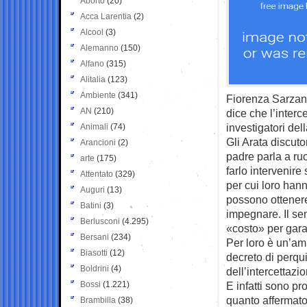
Aborto
(20)
Acca Larentia
(2)
Alcool
(3)
Alemanno
(150)
Alfano
(315)
Alitalia
(123)
Ambiente
(341)
Fiorenza Sarzani
AN
(210)
dice che l’interc
investigatori del
Animali
(74)
Gli Arata discuto
Arancioni
(2)
padre parla a ruot
arte
(175)
farlo intervenire
Attentato
(329)
per cui loro hann
Auguri
(13)
possono ottenere
Batini
(3)
impegnare. Il sen
Berlusconi
(4.295)
«costo» per garan
Bersani
(234)
Per loro è un’amm
Biasotti
(12)
decreto di perqu
Boldrini
(4)
dell’intercettazi
Bossi
(1.221)
E infatti sono pr
quanto affermato
Brambilla
(38)