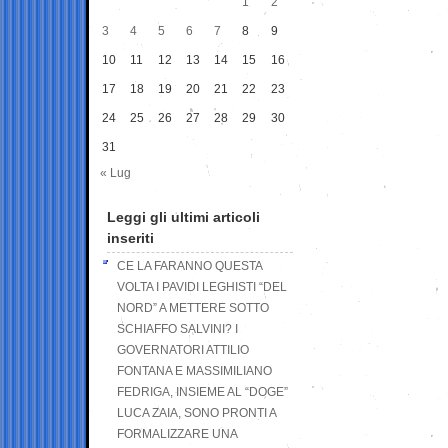
1
2
3
4
5
6
7
8
9
10
11
12
13
14
15
16
17
18
19
20
21
22
23
24
25
26
27
28
29
30
31
« Lug
Leggi gli ultimi articoli
inseriti
CE LA FARANNO QUESTA
VOLTA I PAVIDI LEGHISTI “DEL
NORD” A METTERE SOTTO
SCHIAFFO SALVINI? I
GOVERNATORI ATTILIO
FONTANA E MASSIMILIANO
FEDRIGA, INSIEME AL “DOGE”
LUCA ZAIA, SONO PRONTI A
FORMALIZZARE UNA