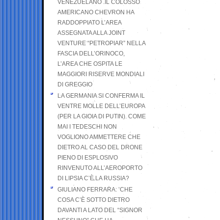
VENEZUELANO .IL COLOSSO
AMERICANO CHEVRON HA
RADDOPPIATO L’AREA
ASSEGNATA ALLA JOINT
VENTURE “PETROPIAR” NELLA
FASCIA DELL’ORINOCO,
L’AREA CHE OSPITA LE
MAGGIORI RISERVE MONDIALI
DI GREGGIO
LA GERMANIA SI CONFERMA IL
VENTRE MOLLE DELL’EUROPA
(PER LA GIOIA DI PUTIN). COME
MAI I TEDESCHI NON
VOGLIONO AMMETTERE CHE
DIETRO AL CASO DEL DRONE
PIENO DI ESPLOSIVO
RINVENUTO ALL’AEROPORTO
DI LIPSIA C’È LA RUSSIA?
GIULIANO FERRARA: ’CHE
COSA C’È SOTTO DIETRO
DAVANTI A LATO DEL “SIGNOR