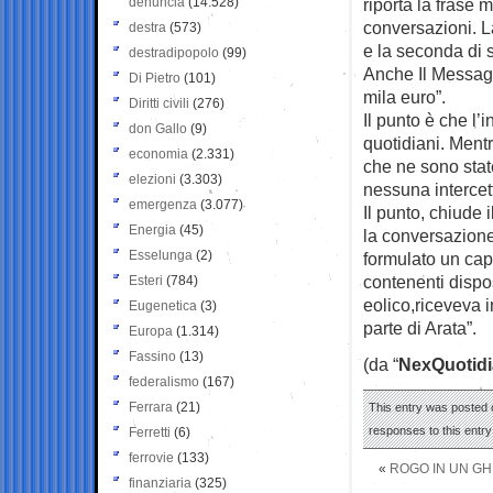
denuncia
(14.528)
riporta la frase 
conversazioni. L
destra
(573)
e la seconda di s
destradipopolo
(99)
Anche Il Messagg
Di Pietro
(101)
mila euro”.
Diritti civili
(276)
Il punto è che l’i
don Gallo
(9)
quotidiani. Mentr
economia
(2.331)
che ne sono stat
elezioni
(3.303)
nessuna intercet
emergenza
(3.077)
Il punto, chiude 
Energia
(45)
la conversazione 
Esselunga
(2)
formulato un cap
contenenti dispos
Esteri
(784)
eolico,riceveva 
Eugenetica
(3)
parte di Arata”.
Europa
(1.314)
Fassino
(13)
(da “
NexQuotid
federalismo
(167)
Ferrara
(21)
This entry was posted o
responses to this entr
Ferretti
(6)
ferrovie
(133)
«
ROGO IN UN GH
finanziaria
(325)