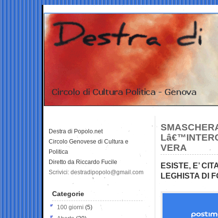
SMASCHERAT
Destra di Popolo.net
Lâ€™INTERC
Circolo Genovese di Cultura e
VERA
Politica
Diretto da Riccardo Fucile
ESISTE, E’ CIT
Scrivici: destradipopolo@gmail.com
LEGHISTA DI F
Categorie
100 giorni
(5)