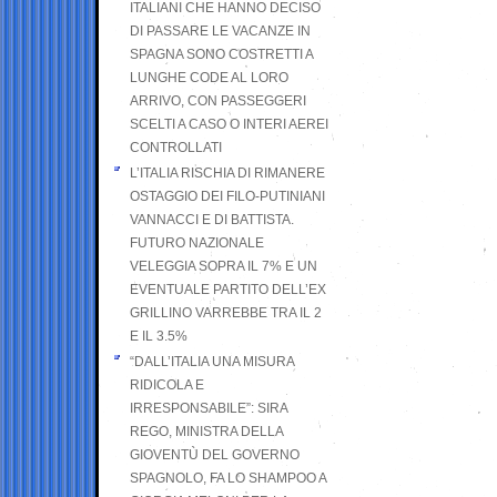
ITALIANI CHE HANNO DECISO
DI PASSARE LE VACANZE IN
SPAGNA SONO COSTRETTI A
LUNGHE CODE AL LORO
ARRIVO, CON PASSEGGERI
SCELTI A CASO O INTERI AEREI
CONTROLLATI
L’ITALIA RISCHIA DI RIMANERE
OSTAGGIO DEI FILO-PUTINIANI
VANNACCI E DI BATTISTA.
FUTURO NAZIONALE
VELEGGIA SOPRA IL 7% E UN
EVENTUALE PARTITO DELL’EX
GRILLINO VARREBBE TRA IL 2
E IL 3.5%
“DALL’ITALIA UNA MISURA
RIDICOLA E
IRRESPONSABILE”: SIRA
REGO, MINISTRA DELLA
GIOVENTÙ DEL GOVERNO
SPAGNOLO, FA LO SHAMPOO A