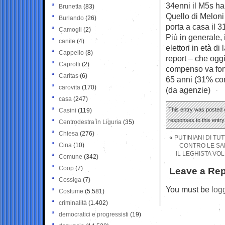
34enni il M5s ha
Brunetta
(83)
Quello di Meloni 
Burlando
(26)
porta a casa il 3
Camogli
(2)
Più in generale, 
canile
(4)
elettori in età di
Cappello
(8)
report – che oggi 
Caprotti
(2)
compenso va forte
Caritas
(6)
65 anni (31% cont
carovita
(170)
(da agenzie)
casa
(247)
This entry was posted o
Casini
(119)
responses to this entr
Centrodestra in Liguria
(35)
Chiesa
(276)
«
PUTINIANI DI TU
Cina
(10)
CONTRO LE SA
IL LEGHISTA VOL
Comune
(342)
Coop
(7)
Leave a Rep
Cossiga
(7)
You must be
log
Costume
(5.581)
criminalità
(1.402)
democratici e progressisti
(19)