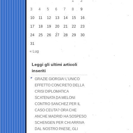
1
2
3
4
5
6
7
8
9
10
11
12
13
14
15
16
17
18
19
20
21
22
23
24
25
26
27
28
29
30
31
« Lug
Leggi gli ultimi articoli
inseriti
GRAZIE GIORGIA! L’UNICO
EFFETTO CONCRETO DELLA
CRISI DIPLOMATICA
SCATENATA DA MELONI
CONTRO SANCHEZ PER IL
CASO CEUTA? ORA CHE
ANCHE MADRID HA SOSPESO
SCHENGEN PER CHI ARRIVA
DAL NOSTRO PAESE, GLI