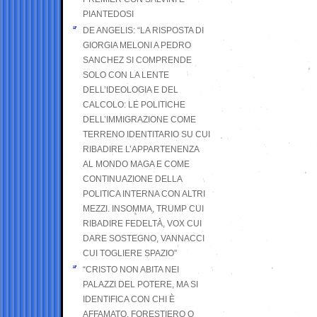
PIANTEDOSI
DE ANGELIS: “LA RISPOSTA DI
GIORGIA MELONI A PEDRO
SANCHEZ SI COMPRENDE
SOLO CON LA LENTE
DELL’IDEOLOGIA E DEL
CALCOLO: LE POLITICHE
DELL’IMMIGRAZIONE COME
TERRENO IDENTITARIO SU CUI
RIBADIRE L’APPARTENENZA
AL MONDO MAGA E COME
CONTINUAZIONE DELLA
POLITICA INTERNA CON ALTRI
MEZZI. INSOMMA, TRUMP CUI
RIBADIRE FEDELTÀ, VOX CUI
DARE SOSTEGNO, VANNACCI
CUI TOGLIERE SPAZIO”
“CRISTO NON ABITA NEI
PALAZZI DEL POTERE, MA SI
IDENTIFICA CON CHI È
AFFAMATO, FORESTIERO O