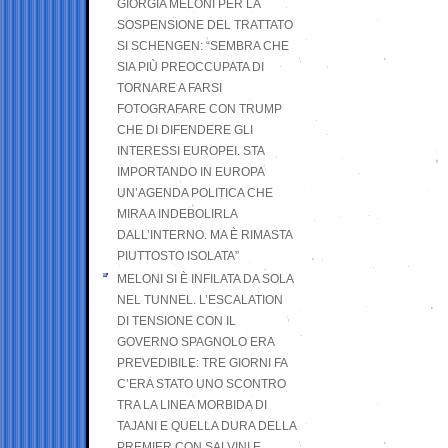
GIORGIA MELONI PER LA
SOSPENSIONE DEL TRATTATO
SI SCHENGEN: “SEMBRA CHE
SIA PIÙ PREOCCUPATA DI
TORNARE A FARSI
FOTOGRAFARE CON TRUMP
CHE DI DIFENDERE GLI
INTERESSI EUROPEI. STA
IMPORTANDO IN EUROPA
UN’AGENDA POLITICA CHE
MIRA A INDEBOLIRLA
DALL’INTERNO. MA È RIMASTA
PIUTTOSTO ISOLATA”
MELONI SI È INFILATA DA SOLA
NEL TUNNEL. L’ESCALATION
DI TENSIONE CON IL
GOVERNO SPAGNOLO ERA
PREVEDIBILE: TRE GIORNI FA
C’ERA STATO UNO SCONTRO
TRA LA LINEA MORBIDA DI
TAJANI E QUELLA DURA DELLA
PREMIER CON SALVINI E