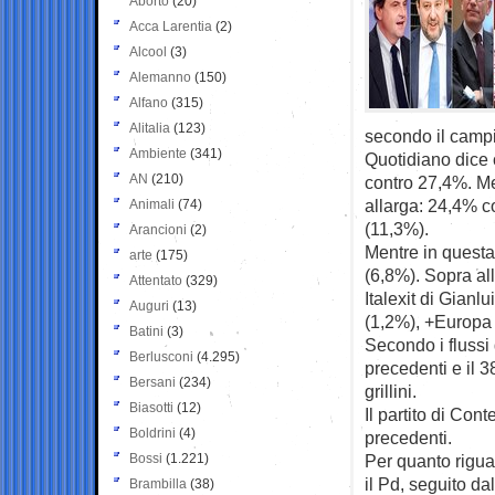
Aborto
(20)
Acca Larentia
(2)
Alcool
(3)
Alemanno
(150)
Alfano
(315)
Alitalia
(123)
secondo il campio
Ambiente
(341)
Quotidiano dice 
AN
(210)
contro 27,4%. Men
allarga: 24,4% c
Animali
(74)
(11,3%).
Arancioni
(2)
Mentre in questa
arte
(175)
(6,8%). Sopra all
Attentato
(329)
Italexit di Gianl
Auguri
(13)
(1,2%), +Europa 
Batini
(3)
Secondo i flussi 
Berlusconi
(4.295)
precedenti e il 3
Bersani
(234)
grillini.
Biasotti
(12)
Il partito di Con
Boldrini
(4)
precedenti.
Bossi
(1.221)
Per quanto riguard
il Pd, seguito da
Brambilla
(38)