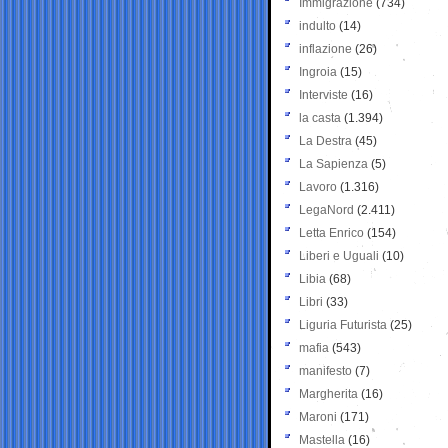
Immigrazione
(734)
indulto
(14)
inflazione
(26)
Ingroia
(15)
Interviste
(16)
la casta
(1.394)
La Destra
(45)
La Sapienza
(5)
Lavoro
(1.316)
LegaNord
(2.411)
Letta Enrico
(154)
Liberi e Uguali
(10)
Libia
(68)
Libri
(33)
Liguria Futurista
(25)
mafia
(543)
manifesto
(7)
Margherita
(16)
Maroni
(171)
Mastella
(16)