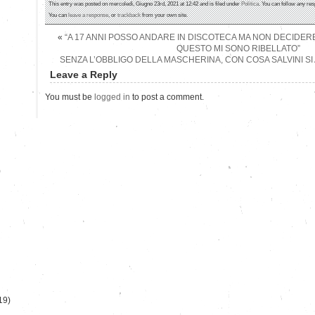
This entry was posted on mercoledì, Giugno 23rd, 2021 at 12:42 and is filed under
Politica
. You can follow any res
You can
leave a response
, or
trackback
from your own site.
«
“A 17 ANNI POSSO ANDARE IN DISCOTECA MA NON DECIDERE
QUESTO MI SONO RIBELLATO”
SENZA L’OBBLIGO DELLA MASCHERINA, CON COSA SALVINI SI
Leave a Reply
You must be
logged in
to post a comment.
)
19)