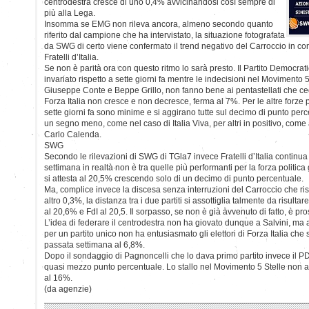
centrodestra cresce di uno 0,4% avvicinandosi così sempre di
più alla Lega.
Insomma se EMG non rileva ancora, almeno secondo quanto
riferito dal campione che ha intervistato, la situazione fotografata
da SWG di certo viene confermato il trend negativo del Carroccio in co
Fratelli d’Italia.
Se non è parità ora con questo ritmo lo sarà presto. Il Partito Democrat
invariato rispetto a sette giorni fa mentre le indecisioni nel Movimento 5 
Giuseppe Conte e Beppe Grillo, non fanno bene ai pentastellati che ce
Forza Italia non cresce e non decresce, ferma al 7%. Per le altre forze po
sette giorni fa sono minime e si aggirano tutte sul decimo di punto perce
un segno meno, come nel caso di Italia Viva, per altri in positivo, com
Carlo Calenda.
SWG
Secondo le rilevazioni di SWG di TGla7 invece Fratelli d’Italia continua 
settimana in realtà non è tra quelle più performanti per la forza politic
si attesta al 20,5% crescendo solo di un decimo di punto percentuale.
Ma, complice invece la discesa senza interruzioni del Carroccio che risp
altro 0,3%, la distanza tra i due partiti si assottiglia talmente da risulta
al 20,6% e FdI al 20,5. Il sorpasso, se non è già avvenuto di fatto, è p
L’idea di federare il centrodestra non ha giovato dunque a Salvini, ma 
per un partito unico non ha entusiasmato gli elettori di Forza Italia che 
passata settimana al 6,8%.
Dopo il sondaggio di Pagnoncelli che lo dava primo partito invece il PD
quasi mezzo punto percentuale. Lo stallo nel Movimento 5 Stelle non ai
al 16%.
(da agenzie)