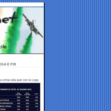
EGA E FDI
ia ormai alla
pari con la Lega