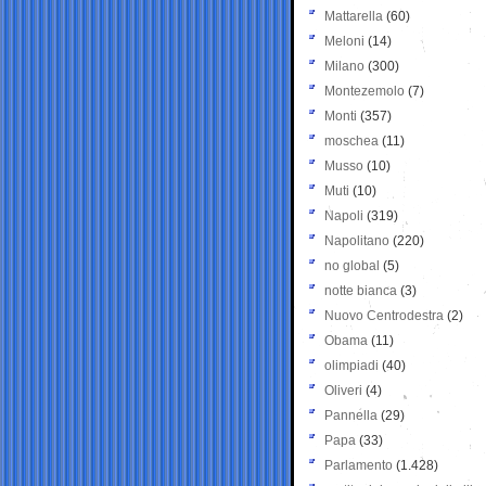
Mattarella
(60)
Meloni
(14)
Milano
(300)
Montezemolo
(7)
Monti
(357)
moschea
(11)
Musso
(10)
Muti
(10)
Napoli
(319)
Napolitano
(220)
no global
(5)
notte bianca
(3)
Nuovo Centrodestra
(2)
Obama
(11)
olimpiadi
(40)
Oliveri
(4)
Pannella
(29)
Papa
(33)
Parlamento
(1.428)