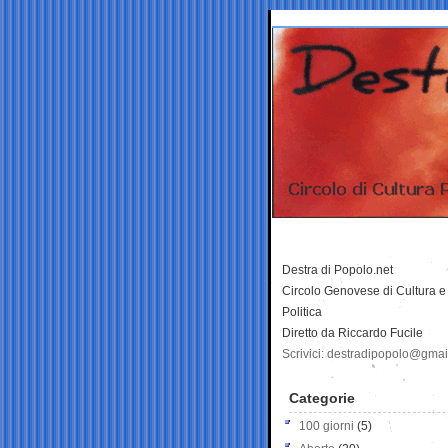
Destra di Popolo.net
Circolo Genovese di Cultura e
Politica
Diretto da Riccardo Fucile
Scrivici: destradipopolo@gma
Categorie
100 giorni
(5)