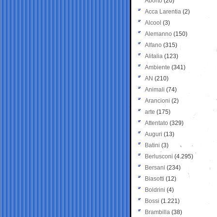
Aborto
(20)
Acca Larentia
(2)
Alcool
(3)
Alemanno
(150)
Alfano
(315)
Alitalia
(123)
Ambiente
(341)
AN
(210)
Animali
(74)
Arancioni
(2)
arte
(175)
Attentato
(329)
Auguri
(13)
Batini
(3)
Berlusconi
(4.295)
Bersani
(234)
Biasotti
(12)
Boldrini
(4)
Bossi
(1.221)
Brambilla
(38)