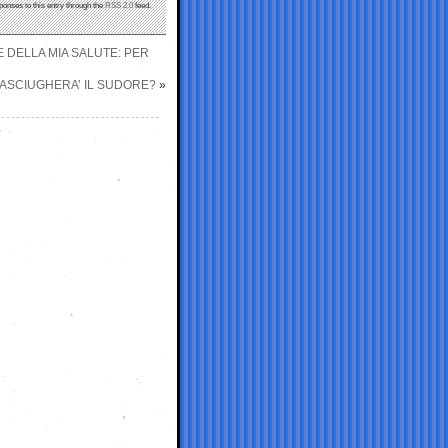
ponses to this entry through the
RSS 2.0
feed.
 DELLA MIA SALUTE: PER
 ASCIUGHERA’ IL SUDORE?
»