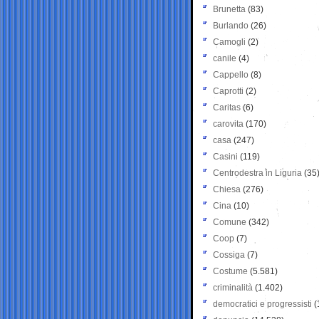
Brunetta
(83)
Burlando
(26)
Camogli
(2)
canile
(4)
Cappello
(8)
Caprotti
(2)
Caritas
(6)
carovita
(170)
casa
(247)
Casini
(119)
Centrodestra in Liguria
(35
Chiesa
(276)
Cina
(10)
Comune
(342)
Coop
(7)
Cossiga
(7)
Costume
(5.581)
criminalità
(1.402)
democratici e progressisti
(