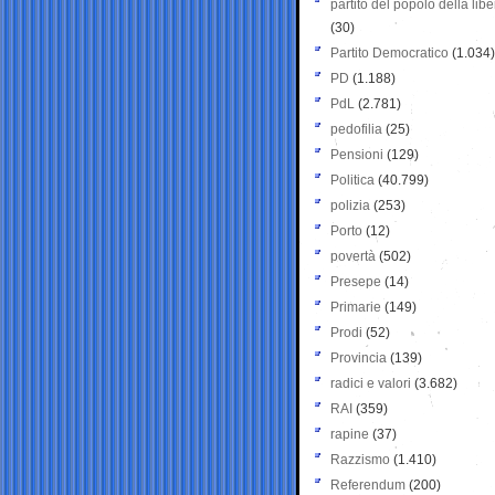
partito del popolo della libe
(30)
Partito Democratico
(1.034)
PD
(1.188)
PdL
(2.781)
pedofilia
(25)
Pensioni
(129)
Politica
(40.799)
polizia
(253)
Porto
(12)
povertà
(502)
Presepe
(14)
Primarie
(149)
Prodi
(52)
Provincia
(139)
radici e valori
(3.682)
RAI
(359)
rapine
(37)
Razzismo
(1.410)
Referendum
(200)