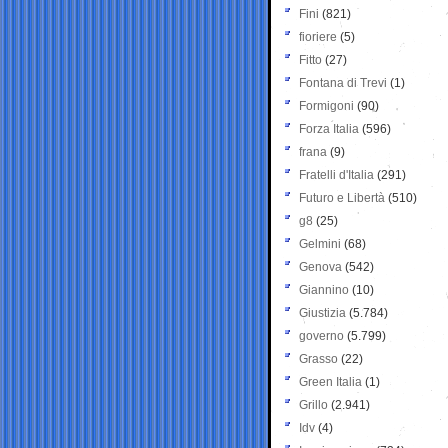
Fini
(821)
fioriere
(5)
Fitto
(27)
Fontana di Trevi
(1)
Formigoni
(90)
Forza Italia
(596)
frana
(9)
Fratelli d'Italia
(291)
Futuro e Libertà
(510)
g8
(25)
Gelmini
(68)
Genova
(542)
Giannino
(10)
Giustizia
(5.784)
governo
(5.799)
Grasso
(22)
Green Italia
(1)
Grillo
(2.941)
Idv
(4)