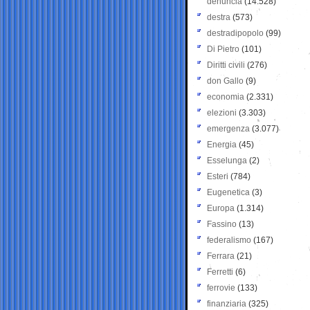
denuncia
(14.528)
destra
(573)
destradipopolo
(99)
Di Pietro
(101)
Diritti civili
(276)
don Gallo
(9)
economia
(2.331)
elezioni
(3.303)
emergenza
(3.077)
Energia
(45)
Esselunga
(2)
Esteri
(784)
Eugenetica
(3)
Europa
(1.314)
Fassino
(13)
federalismo
(167)
Ferrara
(21)
Ferretti
(6)
ferrovie
(133)
finanziaria
(325)