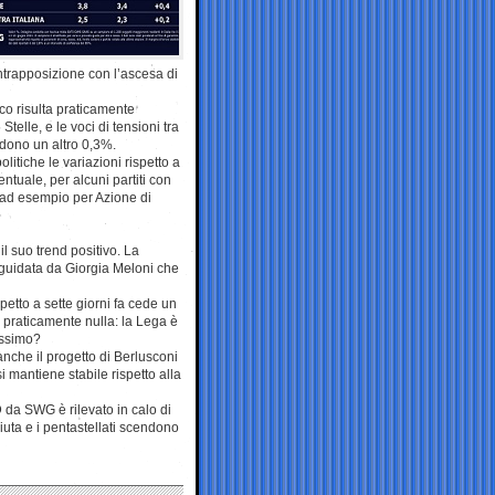
ntrapposizione con l’ascesa di
ico risulta praticamente
Stelle, e le voci di tensioni tra
dono un altro 0,3%.
litiche le variazioni rispetto a
ntuale, per alcuni partiti con
e ad esempio per Azione di
il suo trend positivo. La
a guidata da Giorgia Meloni che
etto a sette giorni fa cede un
re praticamente nulla: la Lega è
rossimo?
anche il progetto di Berlusconi
si mantiene stabile rispetto alla
 da SWG è rilevato in calo di
uta e i pentastellati scendono