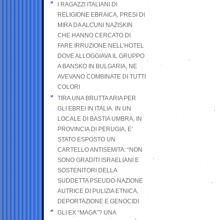
I RAGAZZI ITALIANI DI
RELIGIONE EBRAICA, PRESI DI
MIRA DA ALCUNI NAZISKIN
CHE HANNO CERCATO DI
FARE IRRUZIONE NELL’HOTEL
DOVE ALLOGGIAVA IL GRUPPO
A BANSKO IN BULGARIA, NE
AVEVANO COMBINATE DI TUTTI
COLORI
TIRA UNA BRUTTA ARIA PER
GLI EBREI IN ITALIA. IN UN
LOCALE DI BASTIA UMBRA, IN
PROVINCIA DI PERUGIA, E’
STATO ESPOSTO UN
CARTELLO ANTISEMITA: “NON
SONO GRADITI ISRAELIANI E
SOSTENITORI DELLA
SUDDETTA PSEUDO-NAZIONE
AUTRICE DI PULIZIA ETNICA,
DEPORTAZIONE E GENOCIDI
GLI EX “MAGA”? UNA