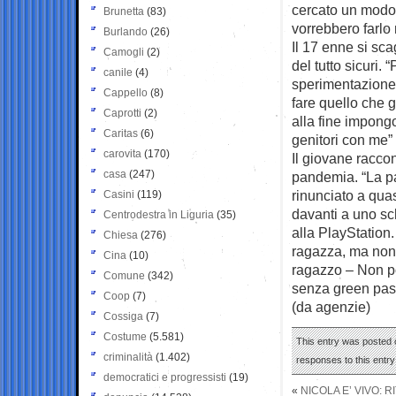
cercato un modo 
Brunetta
(83)
vorrebbero farlo
Burlando
(26)
Il 17 enne si sca
Camogli
(2)
del tutto sicuri.
canile
(4)
sperimentazione 
Cappello
(8)
fare quello che 
Caprotti
(2)
alla fine impongo
Caritas
(6)
genitori con me”
carovita
(170)
Il giovane racc
casa
(247)
pandemia. “La pa
rinunciato a quas
Casini
(119)
davanti a uno sch
Centrodestra in Liguria
(35)
alla PlayStation
Chiesa
(276)
ragazza, ma non 
Cina
(10)
ragazzo – Non po
Comune
(342)
senza green pass
Coop
(7)
(da agenzie)
Cossiga
(7)
Costume
(5.581)
This entry was posted 
criminalità
(1.402)
responses to this entr
democratici e progressisti
(19)
«
NICOLA E’ VIVO: