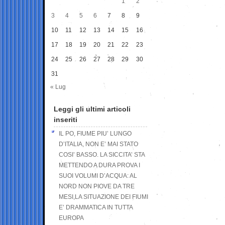
1
2
3
4
5
6
7
8
9
10
11
12
13
14
15
16
17
18
19
20
21
22
23
24
25
26
27
28
29
30
31
« Lug
Leggi gli ultimi articoli
inseriti
IL PO, FIUME PIU’ LUNGO
D’ITALIA, NON E’ MAI STATO
COSI’ BASSO. LA SICCITA’ STA
METTENDO A DURA PROVA I
SUOI VOLUMI D’ACQUA: AL
NORD NON PIOVE DA TRE
MESI,LA SITUAZIONE DEI FIUMI
E’ DRAMMATICA IN TUTTA
EUROPA