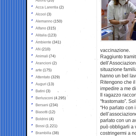
Aborto
(20)
Acca Larentia
(2)
Alcool
(3)
Alemanno
(150)
Alfano
(315)
Alitalia
(123)
Ambiente
(341)
AN
(210)
vaccinazione.
Raggiunto tramit
Animali
(74)
dell’Associazione
Arancioni
(2)
situazione famili
arte
(175)
hanno un bel lav
Attentato
(329)
Ritengono che il 
Auguri
(13)
impedire a me di 
Batini
(3)
Il ragazzo raccon
Berlusconi
(4.295)
“frastornato”. So
Bersani
(234)
“Ho parlato con i
Biasotti
(12)
dell’associazion
Boldrini
(4)
parlato con un a
Bossi
(1.221)
può obbligarli a 
costringermi a n
Brambilla
(38)