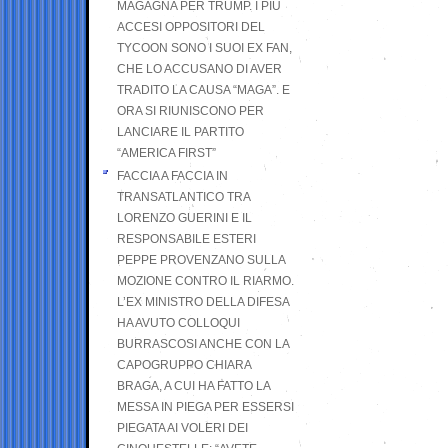
MAGAGNA PER TRUMP. I PIÙ
ACCESI OPPOSITORI DEL
TYCOON SONO I SUOI EX FAN,
CHE LO ACCUSANO DI AVER
TRADITO LA CAUSA “MAGA”. E
ORA SI RIUNISCONO PER
LANCIARE IL PARTITO
“AMERICA FIRST”
FACCIA A FACCIA IN
TRANSATLANTICO TRA
LORENZO GUERINI E IL
RESPONSABILE ESTERI
PEPPE PROVENZANO SULLA
MOZIONE CONTRO IL RIARMO.
L’EX MINISTRO DELLA DIFESA
HA AVUTO COLLOQUI
BURRASCOSI ANCHE CON LA
CAPOGRUPPO CHIARA
BRAGA, A CUI HA FATTO LA
MESSA IN PIEGA PER ESSERSI
PIEGATA AI VOLERI DEI