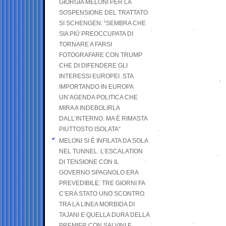
GIORGIA MELONI PER LA
SOSPENSIONE DEL TRATTATO
SI SCHENGEN: “SEMBRA CHE
SIA PIÙ PREOCCUPATA DI
TORNARE A FARSI
FOTOGRAFARE CON TRUMP
CHE DI DIFENDERE GLI
INTERESSI EUROPEI. STA
IMPORTANDO IN EUROPA
UN’AGENDA POLITICA CHE
MIRA A INDEBOLIRLA
DALL’INTERNO. MA È RIMASTA
PIUTTOSTO ISOLATA”
MELONI SI È INFILATA DA SOLA
NEL TUNNEL. L’ESCALATION
DI TENSIONE CON IL
GOVERNO SPAGNOLO ERA
PREVEDIBILE: TRE GIORNI FA
C’ERA STATO UNO SCONTRO
TRA LA LINEA MORBIDA DI
TAJANI E QUELLA DURA DELLA
PREMIER CON SALVINI E