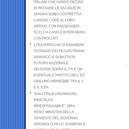
ITALIANI CHE HANNO DECISO
DI PASSARE LE VACANZE IN
SPAGNA SONO COSTRETTI A
LUNGHE CODE AL LORO
ARRIVO, CON PASSEGGERI
SCELTI A CASO O INTERI AEREI
CONTROLLATI
L’ITALIA RISCHIA DI RIMANERE
OSTAGGIO DEI FILO-PUTINIANI
VANNACCI E DI BATTISTA.
FUTURO NAZIONALE
VELEGGIA SOPRA IL 7% E UN
EVENTUALE PARTITO DELL’EX
GRILLINO VARREBBE TRA IL 2
E IL 3.5%
“DALL’ITALIA UNA MISURA
RIDICOLA E
IRRESPONSABILE”: SIRA
REGO, MINISTRA DELLA
GIOVENTÙ DEL GOVERNO
SPAGNOLO, FA LO SHAMPOO A