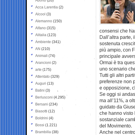
Aborto
(20)
Acca Larentia
(2)
Alcool
(3)
Alemanno
(150)
Alfano
(315)
consensi che han
Alitalia
(123)
Dall’altra parte,
Ambiente
(341)
sostenuta crescit
AN
(210)
più ampio, con Fd
principale avvers
Animali
(74)
Ormai è tra quest
Arancioni
(2)
uno scenario ch
arte
(175)
Tutti gli altri pa
Attentato
(329)
preferenze non 
Auguri
(13)
e opposizione, 
Batini
(3)
Se oggi si andass
Berlusconi
(4.295)
ma all’11%, a olt
Bersani
(234)
guidato da Giuse
Biasotti
(12)
che hanno visto l
Boldrini
(4)
sostanziale camb
Bossi
(1.221)
del Movimento.
Anche nel centrod
Brambilla
(38)