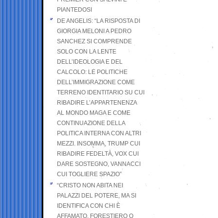
PIANTEDOSI
DE ANGELIS: “LA RISPOSTA DI
GIORGIA MELONI A PEDRO
SANCHEZ SI COMPRENDE
SOLO CON LA LENTE
DELL’IDEOLOGIA E DEL
CALCOLO: LE POLITICHE
DELL’IMMIGRAZIONE COME
TERRENO IDENTITARIO SU CUI
RIBADIRE L’APPARTENENZA
AL MONDO MAGA E COME
CONTINUAZIONE DELLA
POLITICA INTERNA CON ALTRI
MEZZI. INSOMMA, TRUMP CUI
RIBADIRE FEDELTÀ, VOX CUI
DARE SOSTEGNO, VANNACCI
CUI TOGLIERE SPAZIO”
“CRISTO NON ABITA NEI
PALAZZI DEL POTERE, MA SI
IDENTIFICA CON CHI È
AFFAMATO, FORESTIERO O