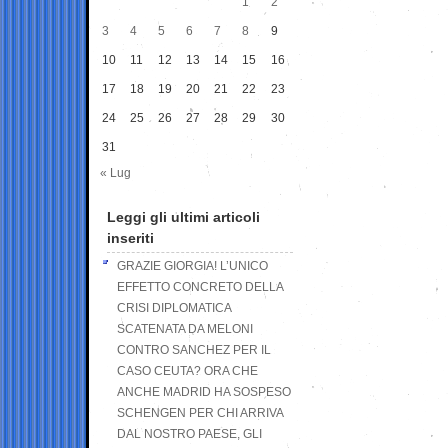
1
2
3
4
5
6
7
8
9
10
11
12
13
14
15
16
17
18
19
20
21
22
23
24
25
26
27
28
29
30
31
« Lug
Leggi gli ultimi articoli
inseriti
GRAZIE GIORGIA! L’UNICO
EFFETTO CONCRETO DELLA
CRISI DIPLOMATICA
SCATENATA DA MELONI
CONTRO SANCHEZ PER IL
CASO CEUTA? ORA CHE
ANCHE MADRID HA SOSPESO
SCHENGEN PER CHI ARRIVA
DAL NOSTRO PAESE, GLI