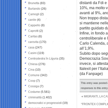
distanti da Fdi e
Brunetta
(83)
10%, ma molto vic
Burlando
(26)
avanti al 9%, an
Camogli
(2)
Non troppo distan
canile
(4)
si mantiene nell
Cappello
(8)
partito guidato d
Caprotti
(2)
Infine, in fondo a
Caritas
(6)
centroliberale e 
carovita
(170)
Carlo Calenda, a
casa
(247)
all’1,9%.
Subito dopo seg
Casini
(119)
Democrazia Sovr
Centrodestra in Liguria
(35)
invece, si attes
Chiesa
(276)
Italexit per l’Ita
Cina
(10)
(da Fanpage)
Comune
(342)
Coop
(7)
This entry was posted 
Cossiga
(7)
responses to this entr
Costume
(5.581)
«
MIGRANTI, LA CA
criminalità
(1.402)
democratici e progressisti
(19)
“FRONTEX COMPLIC