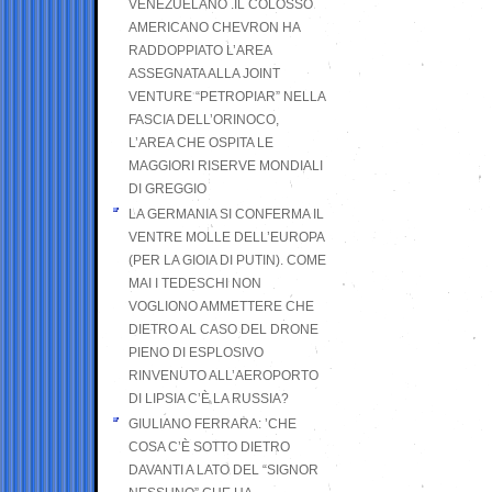
VENEZUELANO .IL COLOSSO
AMERICANO CHEVRON HA
RADDOPPIATO L’AREA
ASSEGNATA ALLA JOINT
VENTURE “PETROPIAR” NELLA
FASCIA DELL’ORINOCO,
L’AREA CHE OSPITA LE
MAGGIORI RISERVE MONDIALI
DI GREGGIO
LA GERMANIA SI CONFERMA IL
VENTRE MOLLE DELL’EUROPA
(PER LA GIOIA DI PUTIN). COME
MAI I TEDESCHI NON
VOGLIONO AMMETTERE CHE
DIETRO AL CASO DEL DRONE
PIENO DI ESPLOSIVO
RINVENUTO ALL’AEROPORTO
DI LIPSIA C’È LA RUSSIA?
GIULIANO FERRARA: ’CHE
COSA C’È SOTTO DIETRO
DAVANTI A LATO DEL “SIGNOR