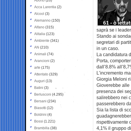
Aborto
(20)
Acca Larentia
(2)
Alcool
(3)
Alemanno
(150)
Alfano
(315)
saprà se i leader
Alitalia
(123)
Stando ai sonda
Ambiente
(341)
segretari di part
AN
(210)
in un caso.
La candidatura d
Animali
(74)
Porta, comporter
Arancioni
(2)
dall’8.8% all’8,7
arte
(175)
L’incremento magg
Attentato
(329)
Giorgia Meloni r
Auguri
(13)
Gioverebbe alle 
Batini
(3)
presenza dei seg
Berlusconi
(4.295)
salirebbero nei 
Bersani
(234)
passerebbero dal
Biasotti
(12)
Sia la lista di s
Boldrini
(4)
guadagnerebbero,
Bossi
(1.221)
rispettivamente 
4,1% il gruppo d
Brambilla
(38)