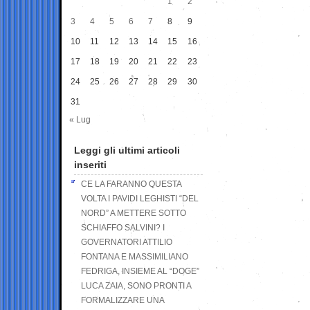
1
2
3
4
5
6
7
8
9
10
11
12
13
14
15
16
17
18
19
20
21
22
23
24
25
26
27
28
29
30
31
« Lug
Leggi gli ultimi articoli
inseriti
CE LA FARANNO QUESTA
VOLTA I PAVIDI LEGHISTI “DEL
NORD” A METTERE SOTTO
SCHIAFFO SALVINI? I
GOVERNATORI ATTILIO
FONTANA E MASSIMILIANO
FEDRIGA, INSIEME AL “DOGE”
LUCA ZAIA, SONO PRONTI A
FORMALIZZARE UNA