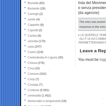
lista del Movimen
Brunetta
(83)
o senza president
Burlando
(26)
(da agenzie)
Camogli
(2)
canile
(4)
This entry was posted 
Cappello
(8)
responses to this entr
Caprotti
(2)
«
LE QUERELE TEMER
Caritas
(6)
GLI F-16 DA COMB
carovita
(170)
PERMETTERANNO A K
casa
(247)
Leave a Rep
Casini
(119)
Centrodestra in Liguria
(35)
You must be
log
Chiesa
(276)
Cina
(10)
Comune
(342)
Coop
(7)
Cossiga
(7)
Costume
(5.581)
criminalità
(1.402)
democratici e progressisti
(19)