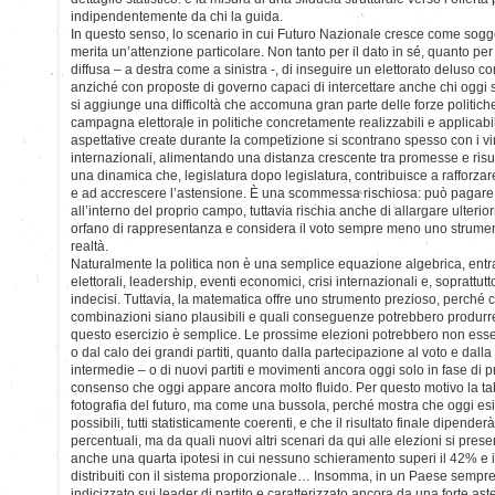
indipendentemente da chi la guida.
In questo senso, lo scenario in cui Futuro Nazionale cresce come sogge
merita un’attenzione particolare. Non tanto per il dato in sé, quanto pe
diffusa – a destra come a sinistra -, di inseguire un elettorato deluso con
anziché con proposte di governo capaci di intercettare anche chi oggi sc
si aggiunge una difficoltà che accomuna gran parte delle forze politiche
campagna elettorale in politiche concretamente realizzabili e applicabi
aspettative create durante la competizione si scontrano spesso con i vin
internazionali, alimentando una distanza crescente tra promesse e risulta
una dinamica che, legislatura dopo legislatura, contribuisce a rafforzare 
e ad accrescere l’astensione. È una scommessa rischiosa: può pagare 
all’interno del proprio campo, tuttavia rischia anche di allargare ulterio
orfano di rappresentanza e considera il voto sempre meno uno strument
realtà.
Naturalmente la politica non è una semplice equazione algebrica, en
elettorali, leadership, eventi economici, crisi internazionali e, soprattutt
indecisi. Tuttavia, la matematica offre uno strumento prezioso, perché 
combinazioni siano plausibili e quali conseguenze potrebbero produrr
questo esercizio è semplice. Le prossime elezioni potrebbero non esser
o dal calo dei grandi partiti, quanto dalla partecipazione al voto e dalla
intermedie – o di nuovi partiti e movimenti ancora oggi solo in fase di pr
consenso che oggi appare ancora molto fluido. Per questo motivo la ta
fotografia del futuro, ma come una bussola, perché mostra che oggi es
possibili, tutti statisticamente coerenti, e che il risultato finale dipende
percentuali, ma da quali nuovi altri scenari da qui alle elezioni si pr
anche una quarta ipotesi in cui nessuno schieramento superi il 42% e 
distribuiti con il sistema proporzionale… Insomma, in un Paese sempre 
indicizzato sui leader di partito e caratterizzato ancora da una forte a