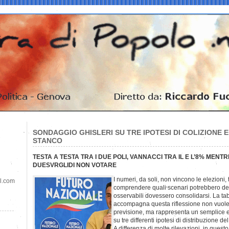
SONDAGGIO GHISLERI SU TRE IPOTESI DI COLIZIONE 
STANCO
TESTA A TESTA TRA I DUE POLI, VANNACCI TRA IL E L’8% MENT
DUESVRGLIDI NON VOTARE
I numeri, da soli, non vincono le elezioni,
il.com
comprendere quali scenari potrebbero del
osservabili dovessero consolidarsi. La t
accompagna questa riflessione non vuol
previsione, ma rappresenta un semplice e
su tre differenti ipotesi di distribuzione d
A differenza di molte rilevazioni, in quest