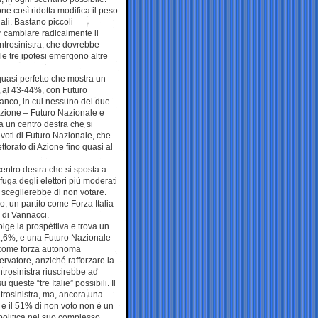
ne così ridotta modifica il peso
nali. Bastano piccoli
r cambiare radicalmente il
entrosinistra, che dovrebbe
le tre ipotesi emergono altre
 quasi perfetto che mostra un
o al 43-44%, con Futuro
tanco, in cui nessuno dei due
lizione – Futuro Nazionale e
a un centro destra che si
 voti di Futuro Nazionale, che
ttorato di Azione fino quasi al
 centro destra che si sposta a
fuga degli elettori più moderati
sceglierebbe di non votare.
po, un partito come Forza Italia
 di Vannacci.
olge la prospettiva e trova un
42,6%, e una Futuro Nazionale
e come forza autonoma
rvatore, anziché rafforzare la
ntrosinistra riuscirebbe ad
este “tre Italie” possibili. Il
ntrosinistra, ma, ancora una
6% e il 51% di non voto non è un
a politica nel suo complesso,