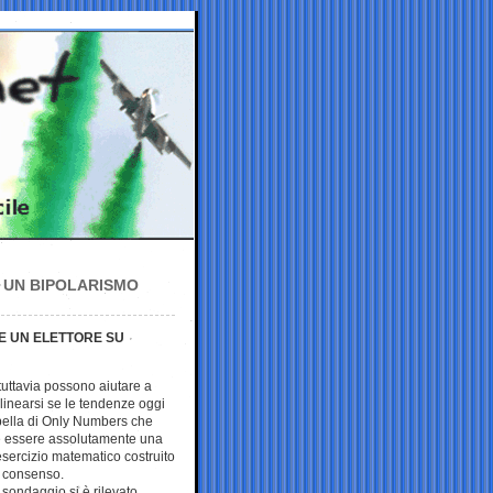
E UN BIPOLARISMO
RE UN ELETTORE SU
 tuttavia possono aiutare a
inearsi se le tendenze oggi
abella di Only Numbers che
e essere assolutamente una
sercizio matematico costruito
el consenso.
o sondaggio si è rilevato