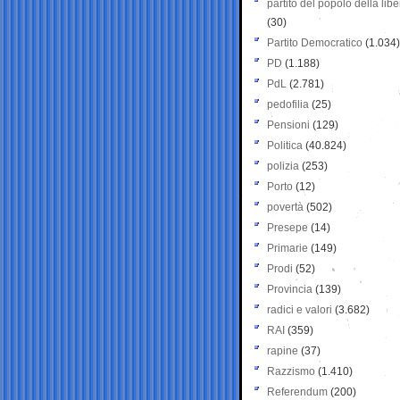
partito del popolo della libe
(30)
Partito Democratico
(1.034)
PD
(1.188)
PdL
(2.781)
pedofilia
(25)
Pensioni
(129)
Politica
(40.824)
polizia
(253)
Porto
(12)
povertà
(502)
Presepe
(14)
Primarie
(149)
Prodi
(52)
Provincia
(139)
radici e valori
(3.682)
RAI
(359)
rapine
(37)
Razzismo
(1.410)
Referendum
(200)