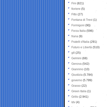
Fini
(821)
fioriere
(5)
Fitto
(27)
Fontana di Trevi
(1)
Formigoni
(90)
Forza Italia
(596)
frana
(9)
Fratelli d'Italia
(291)
Futuro e Libertà
(510)
g8
(25)
Gelmini
(68)
Genova
(542)
Giannino
(10)
Giustizia
(5.784)
governo
(5.799)
Grasso
(22)
Green Italia
(1)
Grillo
(2.941)
Idv
(4)