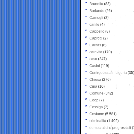
Brunetta
(83)
Burlando
(26)
Camogli
(2)
canile
(4)
Cappello
(8)
Caprotti
(2)
Caritas
(6)
carovita
(170)
casa
(247)
Casini
(119)
Centrodestra in Liguria
(35
Chiesa
(276)
Cina
(10)
Comune
(342)
Coop
(7)
Cossiga
(7)
Costume
(5.581)
criminalità
(1.402)
democratici e progressisti
(