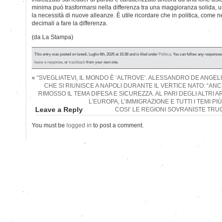
minima può trasformarsi nella differenza tra una maggioranza solida, u
la necessità di nuove alleanze. È utile ricordare che in politica, come 
decimali a fare la differenza.
(da La Stampa)
This entry was posted on lunedì, Luglio 6th, 2026 at 16:38 and is filed under
Politica
. You can follow any responses 
leave a response
, or
trackback
from your own site.
«
“SVEGLIATEVI, IL MONDO È ‘ALTROVE’. ALESSANDRO DE ANGELI
CHE SI RIUNISCE A NAPOLI DURANTE IL VERTICE NATO: “AN
RIMOSSO IL TEMA DIFESA E SICUREZZA. AL PARI DEGLI ALTRI A
L’EUROPA, L’IMMIGRAZIONE E TUTTI I TEMI PIÙ 
Leave a Reply
COSI’ LE REGIONI SOVRANISTE TRU
You must be
logged in
to post a comment.