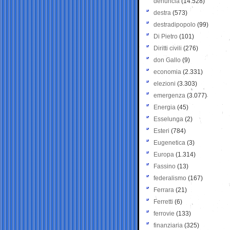
denuncia
(14.528)
destra
(573)
destradipopolo
(99)
Di Pietro
(101)
Diritti civili
(276)
don Gallo
(9)
economia
(2.331)
elezioni
(3.303)
emergenza
(3.077)
Energia
(45)
Esselunga
(2)
Esteri
(784)
Eugenetica
(3)
Europa
(1.314)
Fassino
(13)
federalismo
(167)
Ferrara
(21)
Ferretti
(6)
ferrovie
(133)
finanziaria
(325)