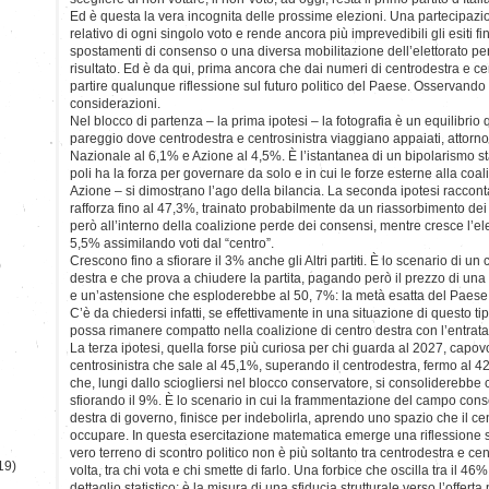
Ed è questa la vera incognita delle prossime elezioni. Una partecipazio
relativo di ogni singolo voto e rende ancora più imprevedibili gli esiti fi
spostamenti di consenso o una diversa mobilitazione dell’elettorato pe
risultato. Ed è da qui, prima ancora che dai numeri di centrodestra e c
partire qualunque riflessione sul futuro politico del Paese. Osservando 
considerazioni.
Nel blocco di partenza – la prima ipotesi – la fotografia è un equilibrio
pareggio dove centrodestra e centrosinistra viaggiano appaiati, attorn
Nazionale al 6,1% e Azione al 4,5%. È l’istantanea di un bipolarismo s
poli ha la forza per governare da solo e in cui le forze esterne alla coa
Azione – si dimostrano l’ago della bilancia. La seconda ipotesi raccont
rafforza fino al 47,3%, trainato probabilmente da un riassorbimento dei
però all’interno della coalizione perde dei consensi, mentre cresce l’ele
5,5% assimilando voti dal “centro”.
Crescono fino a sfiorare il 3% anche gli Altri partiti. È lo scenario di un
)
destra e che prova a chiudere la partita, pagando però il prezzo di una 
e un’astensione che esploderebbe al 50, 7%: la metà esatta del Paese 
C’è da chiedersi infatti, se effettivamente in una situazione di questo ti
possa rimanere compatto nella coalizione di centro destra con l’entrata
La terza ipotesi, quella forse più curiosa per chi guarda al 2027, capov
centrosinistra che sale al 45,1%, superando il centrodestra, fermo al 
che, lungi dallo sciogliersi nel blocco conservatore, si consoliderebb
sfiorando il 9%. È lo scenario in cui la frammentazione del campo conse
destra di governo, finisce per indebolirla, aprendo uno spazio che il ce
occupare. In questa esercitazione matematica emerge una riflessione su qu
vero terreno di scontro politico non è più soltanto tra centrodestra e ce
19)
volta, tra chi vota e chi smette di farlo. Una forbice che oscilla tra il 4
dettaglio statistico: è la misura di una sfiducia strutturale verso l’offert