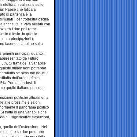
 elettorali realizzate sulle
i un Paese che fatica a
ato di partenza è la
simulati il centrodestra oscilla
de anche Italia Viva alleata con
nza tra i due poli resta
testa a testa. In questa
o le partecipazioni e
anno facendo capolino sulla
eramenti principali quanto il
 rappresentato da Futuro
8%. Si tratta della variabile
i queste dimensioni potrebbe
oprattutto se nessuno dei due
ituito dall’area definita
8,5%. Pur trattandosi di
me quello italiano possono
rmazioni politiche attualmente
ne alle prossime elezioni
riormente il panorama politico
i tratta di una variabile che
sibili significative evoluzioni,
, quello dell’astensione. Nei
 un elettore su due potrebbe
ia, in ogni scenario possibile.