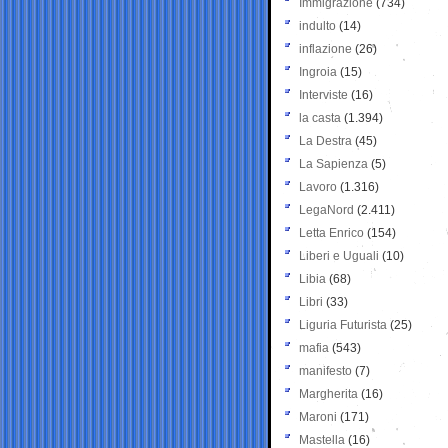
Immigrazione
(734)
indulto
(14)
inflazione
(26)
Ingroia
(15)
Interviste
(16)
la casta
(1.394)
La Destra
(45)
La Sapienza
(5)
Lavoro
(1.316)
LegaNord
(2.411)
Letta Enrico
(154)
Liberi e Uguali
(10)
Libia
(68)
Libri
(33)
Liguria Futurista
(25)
mafia
(543)
manifesto
(7)
Margherita
(16)
Maroni
(171)
Mastella
(16)