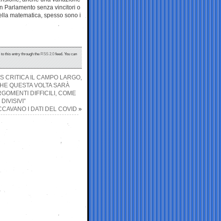
n Parlamento senza vincitori o
nella matematica, spesso sono i
to this entry through the
RSS 2.0
feed. You can
S CRITICA IL CAMPO LARGO,
CHE QUESTA VOLTA SARÀ
RGOMENTI DIFFICILI, COME
DIVISIVI”
CCAVANO I DATI DEL COVID
»