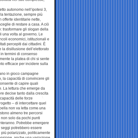
tto autonomo nell’ipotesi 3,
r la tentazione, sempre più
 offerte identitarie nette,
eglie di restare a casa. A ciò
: trasformare gli slogan della
li una volta al governo. Le
coli economici, istituzionali e
ti percepiti dai cittadini. È
la disillusione dell’elettorato
in termini di consenso
rmente la platea di chi si sente
o efficace per incidere sulla
trano in gioco campagne
o, la capacità di convincere gli
consente di capire quali
e. La lettura che emerge da
e decise tanto dalla crescita
 capacità delle forze
ogetto – di intercettare quel
bella non va letta come una
istono almeno tre percorsi
rà non solo da pochi punti
esenteranno. Potrebbe emergere
i seggi potrebbero essere
più polarizzato, politicamente
stensione, anche una variazione