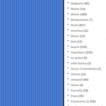
Mattarella
(60)
Meloni
(14)
Milano
(300)
Montezemolo
(7)
Monti
(357)
moschea
(11)
Musso
(10)
Muti
(10)
Napoli
(319)
Napolitano
(220)
no global
(5)
notte bianca
(3)
Nuovo Centrodestra
(2)
Obama
(11)
olimpiadi
(40)
Oliveri
(4)
Pannella
(29)
Papa
(33)
Parlamento
(1.428)