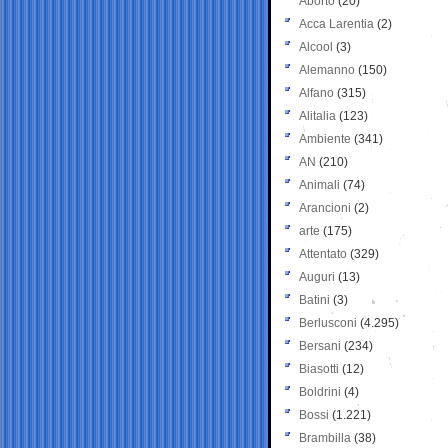
Aborto
(20)
Acca Larentia
(2)
Alcool
(3)
Alemanno
(150)
Alfano
(315)
Alitalia
(123)
Ambiente
(341)
AN
(210)
Animali
(74)
Arancioni
(2)
arte
(175)
Attentato
(329)
Auguri
(13)
Batini
(3)
Berlusconi
(4.295)
Bersani
(234)
Biasotti
(12)
Boldrini
(4)
Bossi
(1.221)
Brambilla
(38)