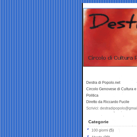
Destra di Popolo.net
Circolo Genovese di Cultura e
Politica
Diretto da Riccardo Fucile
Scrivici: destradipopolo@gma
Categorie
100 giorni
(5)