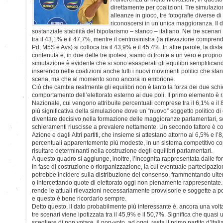
direttamente per coalizioni. Tre simulazioni
alleanze in gioco, tre fotografie diverse d
riconoscersi in un’unica maggioranza. Il d
sostanziale stabilità del bipolarismo – stanco – italiano. Nei tre scenari 
tra il 43,1% e il 47,7%, mentre il centrosinistra (la rilevazione compren
Pd, M5S e Avs) si colloca tra il 43,9% e il 45,4%. In altre parole, la dista
contenuta e, in due delle tre ipotesi, siamo di fronte a un vero e proprio 
simulazione è evidente che si sono esasperati gli equilibri semplificand
inserendo nelle coalizioni anche tutti i nuovi movimenti politici che st
scena, ma che al momento sono ancora in embrione.
Ciò che cambia realmente gli equilibri non è tanto la forza dei due schi
comportamento dell’elettorato esterno ai due poli. Il primo elemento è
Nazionale, cui vengono attribuite percentuali comprese tra il 6,1% e il 8,
più significativa della simulazione dove un “nuovo” soggetto politico d
diventare decisivo nella formazione delle maggioranze parlamentari, s
schieramenti riuscisse a prevalere nettamente. Un secondo fattore è cost
Azione e dagli Altri partiti, che insieme si attestano attorno al 6,5% e l’
percentuali apparentemente più modeste, in un sistema competitivo co
risultare determinanti nella costruzione degli equilibri parlamentari.
A questo quadro si aggiunge, inoltre, l’incognita rappresentata dalle fo
in fase di costruzione o riorganizzazione, la cui eventuale partecipazio
potrebbe incidere sulla distribuzione del consenso, frammentando ulte
o intercettando quote di elettorato oggi non pienamente rappresentate. S
rende le attuali rilevazioni necessariamente provvisorie e soggette a pos
e questo è bene ricordarlo sempre.
Detto questo, il dato probabilmente più interessante è, ancora una volta
tre scenari viene ipotizzata tra il 45,9% e il 50,7%. Significa che quasi
scegliere di non votare, il non-voto, ad oggi, resta il primo partito d’Ital