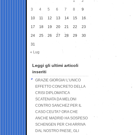
1
2
3
4
5
6
7
8
9
10
11
12
13
14
15
16
17
18
19
20
21
22
23
24
25
26
27
28
29
30
31
« Lug
Leggi gli ultimi articoli
inseriti
GRAZIE GIORGIA! L’UNICO
EFFETTO CONCRETO DELLA
CRISI DIPLOMATICA
SCATENATA DA MELONI
CONTRO SANCHEZ PER IL
CASO CEUTA? ORA CHE
ANCHE MADRID HA SOSPESO
SCHENGEN PER CHI ARRIVA
DAL NOSTRO PAESE, GLI