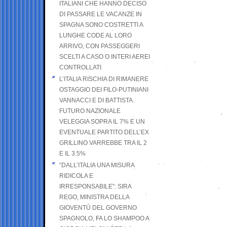
ITALIANI CHE HANNO DECISO
DI PASSARE LE VACANZE IN
SPAGNA SONO COSTRETTI A
LUNGHE CODE AL LORO
ARRIVO, CON PASSEGGERI
SCELTI A CASO O INTERI AEREI
CONTROLLATI
L’ITALIA RISCHIA DI RIMANERE
OSTAGGIO DEI FILO-PUTINIANI
VANNACCI E DI BATTISTA.
FUTURO NAZIONALE
VELEGGIA SOPRA IL 7% E UN
EVENTUALE PARTITO DELL’EX
GRILLINO VARREBBE TRA IL 2
E IL 3.5%
“DALL’ITALIA UNA MISURA
RIDICOLA E
IRRESPONSABILE”: SIRA
REGO, MINISTRA DELLA
GIOVENTÙ DEL GOVERNO
SPAGNOLO, FA LO SHAMPOO A