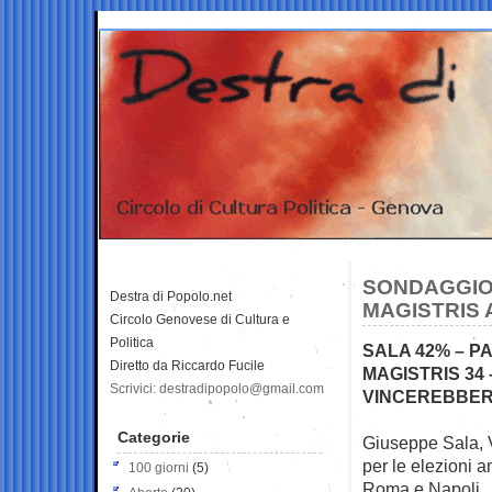
SONDAGGIO 
Destra di Popolo.net
MAGISTRIS 
Circolo Genovese di Cultura e
Politica
SALA 42% – P
Diretto da Riccardo Fucile
MAGISTRIS 34 
Scrivici: destradipopolo@gmail.com
VINCEREBBERO
Categorie
Giuseppe Sala, V
per le elezioni 
100 giorni
(5)
Roma e Napoli.