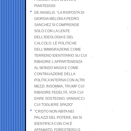
PIANTEDOSI
DE ANGELIS: “LA RISPOSTA DI
GIORGIA MELONI A PEDRO
SANCHEZ SI COMPRENDE
SOLO CON LA LENTE
DELL’IDEOLOGIA E DEL
CALCOLO: LE POLITICHE
DELL’IMMIGRAZIONE COME
TERRENO IDENTITARIO SU CUI
RIBADIRE L’APPARTENENZA
AL MONDO MAGA E COME
CONTINUAZIONE DELLA
POLITICA INTERNA CON ALTRI
MEZZI. INSOMMA, TRUMP CUI
RIBADIRE FEDELTÀ, VOX CUI
DARE SOSTEGNO, VANNACCI
CUI TOGLIERE SPAZIO”
“CRISTO NON ABITA NEI
PALAZZI DEL POTERE, MA SI
IDENTIFICA CON CHI È
AFFAMATO, FORESTIERO O