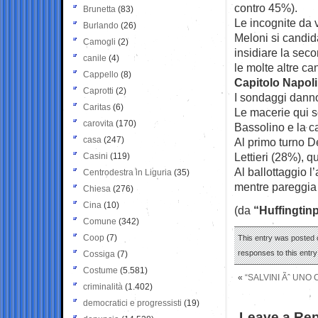
contro 45%).
Brunetta
(83)
Le incognite da 
Burlando
(26)
Meloni si candid
Camogli
(2)
insidiare la sec
canile
(4)
le molte altre c
Cappello
(8)
Capitolo Napoli
Caprotti
(2)
I sondaggi danno 
Caritas
(6)
Le macerie qui so
carovita
(170)
Bassolino e la c
casa
(247)
Al primo turno D
Lettieri (28%), q
Casini
(119)
Al ballottaggio l
Centrodestra in Liguria
(35)
mentre pareggia
Chiesa
(276)
Cina
(10)
(da
“Huffingtin
Comune
(342)
Coop
(7)
This entry was posted 
responses to this entr
Cossiga
(7)
Costume
(5.581)
«
“SALVINI Ãˆ UNO
criminalità
(1.402)
democratici e progressisti
(19)
Leave a Rep