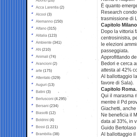
Aborto
(20)
È quanto emerge
Acca Larentia
(2)
Research condot
Alcool
(3)
trasmissione di 
Alemanno
(150)
Capitolo Milano
Alfano
(315)
Dopo la vittoria f
Alitalia
(123)
centrosinistra, 
Ambiente
(341)
le elezioni ammi
AN
(210)
passeggiata.
Approfittando de
Animali
(74)
Bedori e cerca a
Arancioni
(2)
attesta al 42% co
arte
(175)
Al ballottaggio l
Attentato
(329)
favore di Sala).
Auguri
(13)
Capitolo Roma.
Batini
(3)
Qui il marasma r
Berlusconi
(4.295)
mentre il Pd prov
Bersani
(234)
Giachetti, anche 
Biasotti
(12)
Ne beneficia il M
Boldrini
(4)
data al 33%, in v
Bossi
(1.221)
Guido Bertolaso
Al ballottaggio 
Brambilla
(38)