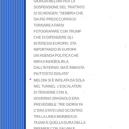
GIORGIA MELONI PER LA
SOSPENSIONE DEL TRATTATO
SI SCHENGEN: “SEMBRA CHE
SIA PIÙ PREOCCUPATA DI
TORNARE A FARSI
FOTOGRAFARE CON TRUMP
CHE DI DIFENDERE GLI
INTERESSI EUROPEI. STA
IMPORTANDO IN EUROPA
UN’AGENDA POLITICA CHE
MIRA A INDEBOLIRLA
DALL’INTERNO. MA È RIMASTA
PIUTTOSTO ISOLATA”
MELONI SI È INFILATA DA SOLA
NEL TUNNEL. L’ESCALATION
DI TENSIONE CON IL
GOVERNO SPAGNOLO ERA
PREVEDIBILE: TRE GIORNI FA
C’ERA STATO UNO SCONTRO
TRA LA LINEA MORBIDA DI
TAJANI E QUELLA DURA DELLA
PREMIER CON SALVINI E