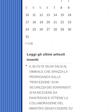
1
2
3
4
5
6
7
8
9
10
11
12
13
14
15
16
17
18
19
20
21
22
23
24
25
26
27
28
29
30
31
« Lug
Leggi gli ultimi articoli
inseriti
IL BLITZ DI SILVIA SALIS AL
VIMINALE CHE SPIAZZA LA
PROPAGANDA SULLA
“PERCEZIONE” DI IN-
SICUREZZA DEI SOVRANISTI:
SI FA RICEVERE DA
PIANTEDOSI E OTTIENE LA
COLLABORAZIONE DEL
MINISTRO SENZA CEDERE SU