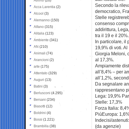
Aborto
(20)
Secondo la rilev
Acca Larentia
(2)
democratico, Frat
Alcool
(3)
Stelle registrere
Alemanno
(150)
consenso compres
Alfano
(315)
addirittura, Lega
Alitalia
(123)
tra il 19 e il 20%.
Ambiente
(341)
In particolare, i
AN
(210)
19,9% di voti. Al
Giorgia Meloni, 
Animali
(74)
al 17,3%.
Arancioni
(2)
Ampiamente distac
arte
(175)
all’8,4% – per ar
Attentato
(329)
all’1,2%, secondo
Auguri
(13)
Da segnalare anch
Batini
(3)
rappresentano pi
Berlusconi
(4.295)
Lega: 19,9% Part
Bersani
(234)
Stelle: 17,3%
Biasotti
(12)
Forza Italia: 8,
Boldrini
(4)
PiùEuropa: 1,6%
Bossi
(1.221)
Indecisi/astenut
(da agenzie)
Brambilla
(38)