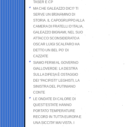
TASER E CP
MA CHE GALEAZZO DICI? TI
SERVE UN BIGNAMINO DI
STORIA. IL CAPOGRUPPO ALLA
CAMERA DI FRATELLI D’ITALIA,
GALEAZZO BIGNAMI, NEL SUO
ATTACCO SCONSIDERATO A
OSCAR LUIGI SCALFARO HA
DETTO UN BEL PO’ DI
CAZZATE
SIAMO FERMI AL GOVERNO
GIALLOVERDE: LA DESTRA
SULLA DIFESA È OSTAGGIO
DEI “PACIFISTI” LEGHISTI, LA
SINISTRA DEL PUTINIANO
CONTE
LE ONDATE DI CALORE DI
QUEST’ESTATE HANNO
PORTATO TEMPERATURE
RECORD IN TUTTA EUROPA E
UNA SICCITA’ MAI VISTA. I