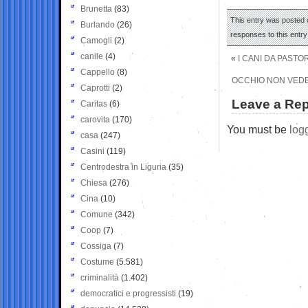
Brunetta
(83)
This entry was posted o
Burlando
(26)
responses to this entr
Camogli
(2)
canile
(4)
«
I CANI DA PASTO
Cappello
(8)
OCCHIO NON VEDE
Caprotti
(2)
Leave a Rep
Caritas
(6)
carovita
(170)
You must be
log
casa
(247)
Casini
(119)
Centrodestra in Liguria
(35)
Chiesa
(276)
Cina
(10)
Comune
(342)
Coop
(7)
Cossiga
(7)
Costume
(5.581)
criminalità
(1.402)
democratici e progressisti
(19)