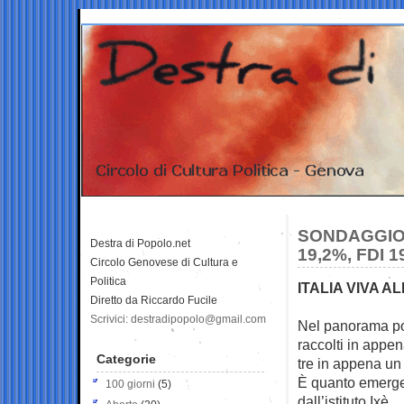
SONDAGGIO 
Destra di Popolo.net
19,2%, FDI 
Circolo Genovese di Cultura e
Politica
ITALIA VIVA AL
Diretto da Riccardo Fucile
Scrivici: destradipopolo@gmail.com
Nel panorama poli
raccolti in appen
Categorie
tre in appena un
È quanto emerge
100 giorni
(5)
dall’istituto Ixè.