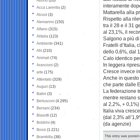
Aborto
(20)
interamente dopo
Acca Larentia
(2)
Mattarella alla 
Alcool
(3)
Rispetto alla ril
Alemanno
(150)
tra il 28 e il 31
Alfano
(315)
al 23,1%, il rec
Alitalia
(123)
Salgono a più di 
Ambiente
(341)
Fratelli d’Italia
AN
(210)
dello 0,6%, dal 
Calo identico pe
Animali
(74)
In leggera ripre
Arancioni
(2)
Cresce invece in
arte
(175)
Anche in questo c
Attentato
(329)
che parte dalle E
Auguri
(13)
La federazione t
Batini
(3)
mentre restano sta
Berlusconi
(4.295)
al 2,2%, + 0,1%)
Bersani
(234)
Italia viva cres
Biasotti
(12)
(dal 2,3% all’1,9
Boldrini
(4)
(da agenzie)
Bossi
(1.221)
This entry was posted o
Brambilla
(38)