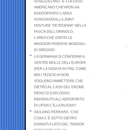
VENEZUELANO .IL COLOSSO
AMERICANO CHEVRON HA
RADDOPPIATO L’AREA
ASSEGNATA ALLA JOINT
VENTURE “PETROPIAR” NELLA
FASCIA DELL’ORINOCO,
L’AREA CHE OSPITA LE
MAGGIORI RISERVE MONDIALI
DI GREGGIO
LA GERMANIA SI CONFERMA IL
VENTRE MOLLE DELL’EUROPA
(PER LA GIOIA DI PUTIN). COME
MAI I TEDESCHI NON
VOGLIONO AMMETTERE CHE
DIETRO AL CASO DEL DRONE
PIENO DI ESPLOSIVO
RINVENUTO ALL’AEROPORTO
DI LIPSIA C’È LA RUSSIA?
GIULIANO FERRARA: ’CHE
COSA C’È SOTTO DIETRO
DAVANTI A LATO DEL “SIGNOR