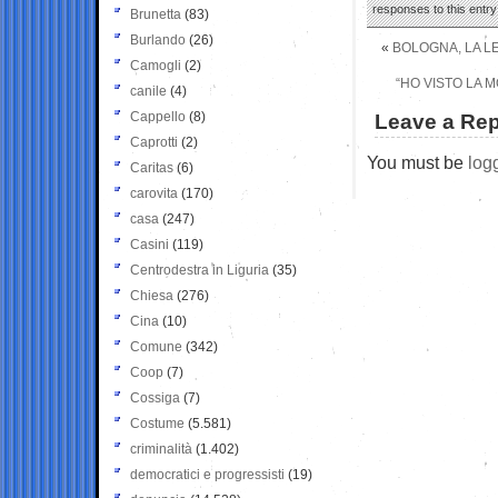
responses to this entr
Brunetta
(83)
Burlando
(26)
«
BOLOGNA, LA LE
Camogli
(2)
“HO VISTO LA 
canile
(4)
Cappello
(8)
Leave a Rep
Caprotti
(2)
You must be
log
Caritas
(6)
carovita
(170)
casa
(247)
Casini
(119)
Centrodestra in Liguria
(35)
Chiesa
(276)
Cina
(10)
Comune
(342)
Coop
(7)
Cossiga
(7)
Costume
(5.581)
criminalità
(1.402)
democratici e progressisti
(19)