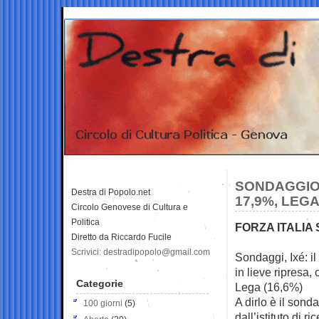
SONDAGGIO I
Destra di Popolo.net
17,9%, LEGA
Circolo Genovese di Cultura e
Politica
FORZA ITALIA
Diretto da Riccardo Fucile
Scrivici: destradipopolo@gmail.com
Sondaggi, Ixé: i
in lieve
ripresa, 
Categorie
Lega (16,6%)
A dirlo è il sond
100 giorni
(5)
dall’istituto di ri