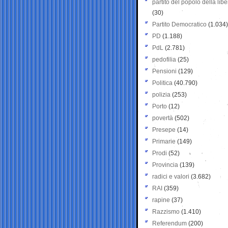
partito del popolo della libe
(30)
Partito Democratico
(1.034)
PD
(1.188)
PdL
(2.781)
pedofilia
(25)
Pensioni
(129)
Politica
(40.790)
polizia
(253)
Porto
(12)
povertà
(502)
Presepe
(14)
Primarie
(149)
Prodi
(52)
Provincia
(139)
radici e valori
(3.682)
RAI
(359)
rapine
(37)
Razzismo
(1.410)
Referendum
(200)