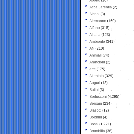
Aborto
(20)
Acca Larentia
(2)
Alcool
(3)
Alemanno
(150)
Alfano
(315)
Alitalia
(123)
Ambiente
(341)
AN
(210)
Animali
(74)
Arancioni
(2)
arte
(175)
Attentato
(329)
Auguri
(13)
Batini
(3)
Berlusconi
(4.295)
Bersani
(234)
Biasotti
(12)
Boldrini
(4)
Bossi
(1.221)
Brambilla
(38)