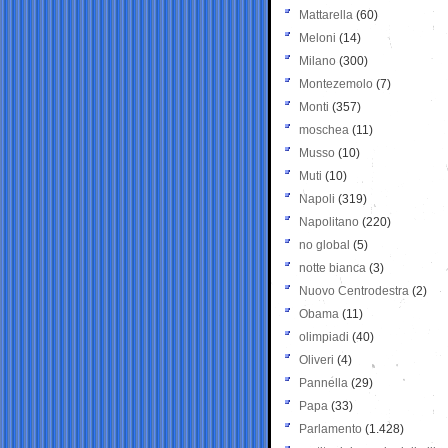
Mattarella
(60)
Meloni
(14)
Milano
(300)
Montezemolo
(7)
Monti
(357)
moschea
(11)
Musso
(10)
Muti
(10)
Napoli
(319)
Napolitano
(220)
no global
(5)
notte bianca
(3)
Nuovo Centrodestra
(2)
Obama
(11)
olimpiadi
(40)
Oliveri
(4)
Pannella
(29)
Papa
(33)
Parlamento
(1.428)