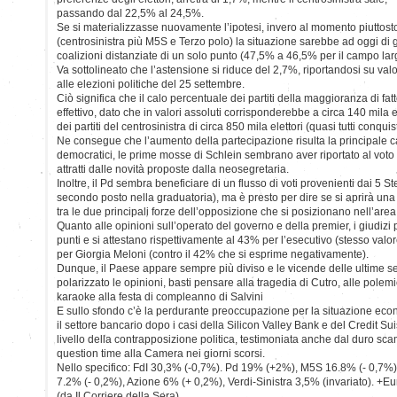
passando dal 22,5% al 24,5%.
Se si materializzasse nuovamente l’ipotesi, invero al momento piuttos
(centrosinistra più M5S e Terzo polo) la situazione sarebbe ad oggi di g
coalizioni distanziate di un solo punto (47,5% a 46,5% per il campo lar
Va sottolineato che l’astensione si riduce del 2,7%, riportandosi su valori 
alle elezioni politiche del 25 settembre.
Ciò significa che il calo percentuale dei partiti della maggioranza di fat
effettivo, dato che in valori assoluti corrisponderebbe a circa 140 mila el
dei partiti del centrosinistra di circa 850 mila elettori (quasi tutti conquis
Ne consegue che l’aumento della partecipazione risulta la principale c
democratici, le prime mosse di Schlein sembrano aver riportato al voto 
attratti dalle novità proposte dalla neosegretaria.
Inoltre, il Pd sembra beneficiare di un flusso di voti provenienti dai 5 S
secondo posto nella graduatoria), ma è presto per dire se si aprirà un
tra le due principali forze dell’opposizione che si posizionano nell’area
Quanto alle opinioni sull’operato del governo e della premier, i giudizi p
punti e si attestano rispettivamente al 43% per l’esecutivo (stesso valor
per Giorgia Meloni (contro il 42% che si esprime negativamente).
Dunque, il Paese appare sempre più diviso e le vicende delle ultime 
polarizzato le opinioni, basti pensare alla tragedia di Cutro, alle pole
karaoke alla festa di compleanno di Salvini
E sullo sfondo c’è la perdurante preoccupazione per la situazione econ
il settore bancario dopo i casi della Silicon Valley Bank e del Credit Sui
livello della contrapposizione politica, testimoniata anche dal duro sca
question time alla Camera nei giorni scorsi.
Nello specifico: FdI 30,3% (-0,7%). Pd 19% (+2%), M5S 16.8% (- 0,7%),
7.2% (- 0,2%), Azione 6% (+ 0,2%), Verdi-Sinistra 3,5% (invariato). +E
(da Il Corriere della Sera)