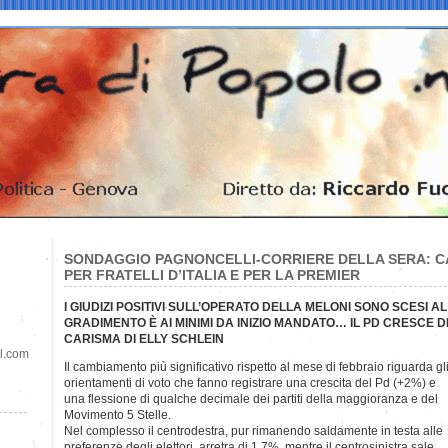
SONDAGGIO PAGNONCELLI-CORRIERE DELLA SERA: C
PER FRATELLI D’ITALIA E PER LA PREMIER
I GIUDIZI POSITIVI SULL’OPERATO DELLA MELONI SONO SCESI AL 
GRADIMENTO È AI MINIMI DA INIZIO MANDATO… IL PD CRESCE DI
CARISMA DI ELLY SCHLEIN
il.com
Il cambiamento più significativo rispetto al mese di febbraio
riguarda gl
orientamenti di voto che fanno registrare una crescita del Pd (+2%) e
una flessione di qualche decimale dei partiti della maggioranza e del
Movimento 5 Stelle.
Nel complesso il centrodestra, pur rimanendo saldamente in testa alle
preferenze degli elettori, arretra di 1,7%, mentre il centrosinistra sale,