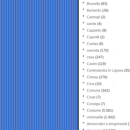
Brunetta
(83)
Burlando
(26)
Camogli
(2)
canile
(4)
Cappello
(8)
Caprotti
(2)
Caritas
(6)
carovita
(170)
casa
(247)
Casini
(119)
Centrodestra in Liguria
(35
Chiesa
(276)
Cina
(10)
Comune
(342)
Coop
(7)
Cossiga
(7)
Costume
(5.581)
criminalità
(1.402)
democratici e progressisti
(