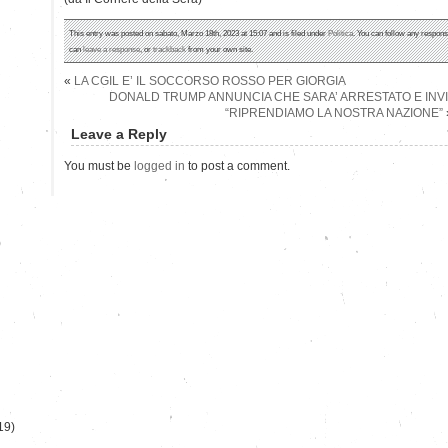
This entry was posted on sabato, Marzo 18th, 2023 at 15:07 and is filed under
Politica
. You can follow any respons
can
leave a response
, or
trackback
from your own site.
«
LA CGIL E’ IL SOCCORSO ROSSO PER GIORGIA
DONALD TRUMP ANNUNCIA CHE SARA’ ARRESTATO E INVIT
“RIPRENDIAMO LA NOSTRA NAZIONE”
Leave a Reply
You must be
logged in
to post a comment.
)
19)