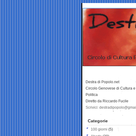
Destra di Popolo.net
Circolo Genovese di Cultura e
Politica
Diretto da Riccardo Fucile
Scrivici: destradipopolo@gma
Categorie
100 giorni
(5)