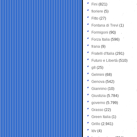
Fini
(821)
fioriere
(5)
Fitto
(27)
Fontana di Trevi
(1)
Formigoni
(90)
Forza Italia
(596)
frana
(9)
Fratelli d'Italia
(291)
Futuro e Libertà
(510)
g8
(25)
Gelmini
(68)
Genova
(542)
Giannino
(10)
Giustizia
(5.784)
governo
(5.799)
Grasso
(22)
Green Italia
(1)
Grillo
(2.941)
Idv
(4)