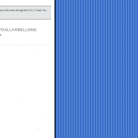
es to this entry through the
RSS 2.0
feed. You
A ALLA RIBELLIONE:
»