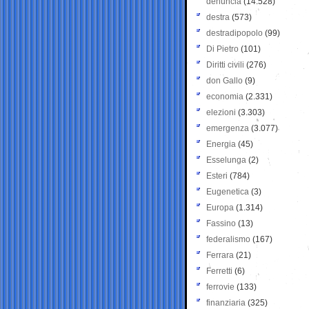
denuncia
(14.528)
destra
(573)
destradipopolo
(99)
Di Pietro
(101)
Diritti civili
(276)
don Gallo
(9)
economia
(2.331)
elezioni
(3.303)
emergenza
(3.077)
Energia
(45)
Esselunga
(2)
Esteri
(784)
Eugenetica
(3)
Europa
(1.314)
Fassino
(13)
federalismo
(167)
Ferrara
(21)
Ferretti
(6)
ferrovie
(133)
finanziaria
(325)