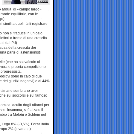
to ardua, di «campo largo»
rande equilibrio, con le
go).
simili a quelli fatti registrare
to non si traduce in un calo
ettori a fronte di una crescita
tati dal Pd).
ausa della crescita dei
una parte di astensionisti
telle (che ha scavalcato al
a vera e propria competizione
 progressista.
ositivi sono in calo di due
e dei giudizi negativi) e al 44%
settimane sembrano aver
miche sui soccorsi e sul famoso
omica, acuita dagli allarmi per
sse. Insomma, si è alzato il
mbio tra Meloni e Schlein nel
 Lega 8% (-0,6%), Forza Italia
uropa 2% (invariato)