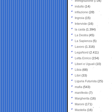
Immigrazione
(734)
indulto
(14)
inflazione
(26)
Ingroia
(15)
Interviste
(16)
la casta
(1.394)
La Destra
(45)
La Sapienza
(5)
Lavoro
(1.316)
LegaNord
(2.411)
Letta Enrico
(154)
Liberi e Uguali
(10)
Libia
(68)
Libri
(33)
Liguria Futurista
(25)
mafia
(543)
manifesto
(7)
Margherita
(16)
Maroni
(171)
Mastella
(16)