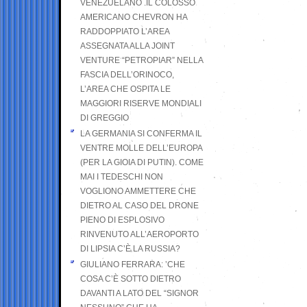
VENEZUELANO .IL COLOSSO
AMERICANO CHEVRON HA
RADDOPPIATO L’AREA
ASSEGNATA ALLA JOINT
VENTURE “PETROPIAR” NELLA
FASCIA DELL’ORINOCO,
L’AREA CHE OSPITA LE
MAGGIORI RISERVE MONDIALI
DI GREGGIO
LA GERMANIA SI CONFERMA IL
VENTRE MOLLE DELL’EUROPA
(PER LA GIOIA DI PUTIN). COME
MAI I TEDESCHI NON
VOGLIONO AMMETTERE CHE
DIETRO AL CASO DEL DRONE
PIENO DI ESPLOSIVO
RINVENUTO ALL’AEROPORTO
DI LIPSIA C’È LA RUSSIA?
GIULIANO FERRARA: ’CHE
COSA C’È SOTTO DIETRO
DAVANTI A LATO DEL “SIGNOR