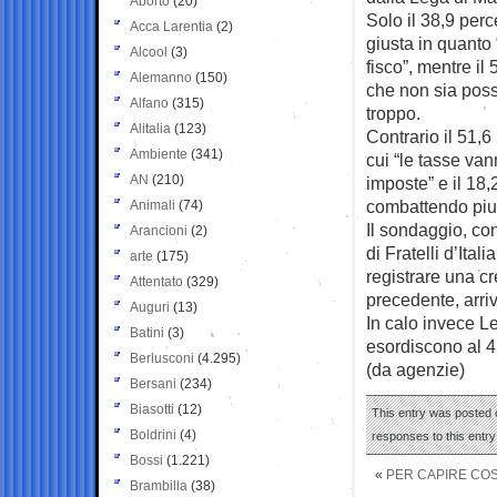
Aborto
(20)
Solo il 38,9 perc
Acca Larentia
(2)
giusta in quanto
Alcool
(3)
fisco”, mentre i
Alemanno
(150)
che non sia poss
Alfano
(315)
troppo.
Alitalia
(123)
Contrario il 51,6
Ambiente
(341)
cui “le tasse van
AN
(210)
imposte” e il 18,
combattendo piut
Animali
(74)
Il sondaggio, con
Arancioni
(2)
di Fratelli d’Ital
arte
(175)
registrare una cr
Attentato
(329)
precedente, arri
Auguri
(13)
In calo invece L
Batini
(3)
esordiscono al 4,
Berlusconi
(4.295)
(da agenzie)
Bersani
(234)
Biasotti
(12)
This entry was posted o
Boldrini
(4)
responses to this entr
Bossi
(1.221)
«
PER CAPIRE COS
Brambilla
(38)