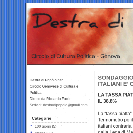
SONDAGGIO 
Destra di Popolo.net
ITALIANI E’
Circolo Genovese di Cultura e
Politica
LA TASSA PIAT
Diretto da Riccardo Fucile
IL 38,8%
Scrivici: destradipopolo@gmail.com
La “tassa piatta”
Categorie
Termometro polit
italiani contraria
100 giorni
(5)
dalla Lega di Mat