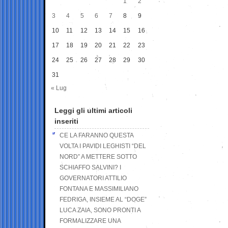
1
2
3
4
5
6
7
8
9
10
11
12
13
14
15
16
17
18
19
20
21
22
23
24
25
26
27
28
29
30
31
« Lug
Leggi gli ultimi articoli
inseriti
CE LA FARANNO QUESTA
VOLTA I PAVIDI LEGHISTI “DEL
NORD” A METTERE SOTTO
SCHIAFFO SALVINI? I
GOVERNATORI ATTILIO
FONTANA E MASSIMILIANO
FEDRIGA, INSIEME AL “DOGE”
LUCA ZAIA, SONO PRONTI A
FORMALIZZARE UNA