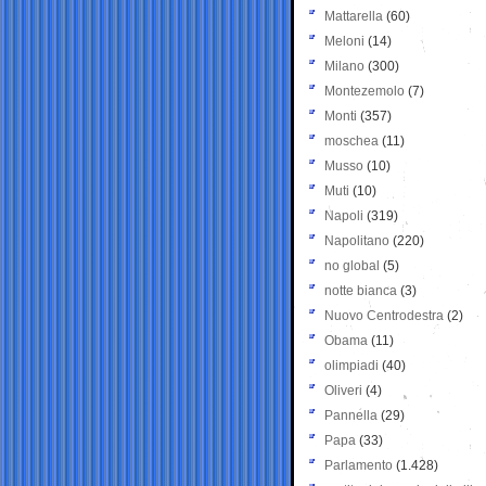
Mattarella
(60)
Meloni
(14)
Milano
(300)
Montezemolo
(7)
Monti
(357)
moschea
(11)
Musso
(10)
Muti
(10)
Napoli
(319)
Napolitano
(220)
no global
(5)
notte bianca
(3)
Nuovo Centrodestra
(2)
Obama
(11)
olimpiadi
(40)
Oliveri
(4)
Pannella
(29)
Papa
(33)
Parlamento
(1.428)