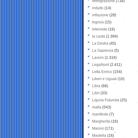
Immigrazione
(734)
indulto
(14)
inflazione
(26)
Ingroia
(15)
Interviste
(16)
la casta
(1.394)
La Destra
(45)
La Sapienza
(5)
Lavoro
(1.316)
LegaNord
(2.411)
Letta Enrico
(154)
Liberi e Uguali
(10)
Libia
(68)
Libri
(33)
Liguria Futurista
(25)
mafia
(543)
manifesto
(7)
Margherita
(16)
Maroni
(171)
Mastella
(16)