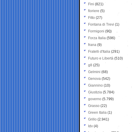
Fini
(821)
fioriere
(5)
Fitto
(27)
Fontana di Trevi
(1)
Formigoni
(90)
Forza Italia
(596)
frana
(9)
Fratelli d'Italia
(291)
Futuro e Libertà
(510)
g8
(25)
Gelmini
(68)
Genova
(542)
Giannino
(10)
Giustizia
(5.784)
governo
(5.799)
Grasso
(22)
Green Italia
(1)
Grillo
(2.941)
Idv
(4)