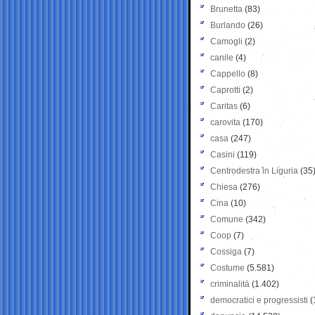
Brunetta
(83)
Burlando
(26)
Camogli
(2)
canile
(4)
Cappello
(8)
Caprotti
(2)
Caritas
(6)
carovita
(170)
casa
(247)
Casini
(119)
Centrodestra in Liguria
(35
Chiesa
(276)
Cina
(10)
Comune
(342)
Coop
(7)
Cossiga
(7)
Costume
(5.581)
criminalità
(1.402)
democratici e progressisti
(