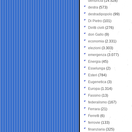
denuncia
(14.528)
destra
(573)
destradipopolo
(99)
Di Pietro
(101)
Diritti civili
(276)
don Gallo
(9)
economia
(2.331)
elezioni
(3.303)
emergenza
(3.077)
Energia
(45)
Esselunga
(2)
Esteri
(784)
Eugenetica
(3)
Europa
(1.314)
Fassino
(13)
federalismo
(167)
Ferrara
(21)
Ferretti
(6)
ferrovie
(133)
finanziaria
(325)