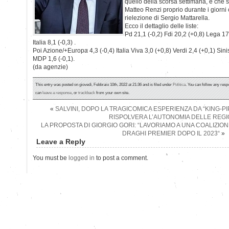
quello della scorsa settimana, e che si
Matteo Renzi proprio durante i giorni
rielezione di Sergio Mattarella.
Ecco il dettaglio delle liste:
Pd 21,1 (-0,2) Fdi 20,2 (+0,8) Lega 17
Italia 8,1 (-0,3) .
Poi Azione/+Europa 4,3 (-0,4) Italia Viva 3,0 (+0,8) Verdi 2,4 (+0,1) Sinist
MDP 1,6 (-0,1).
(da agenzie)
This entry was posted on giovedì, Febbraio 10th, 2022 at 21:36 and is filed under
Politica
. You can follow any resp
can
leave a response
, or
trackback
from your own site.
«
SALVINI, DOPO LA TRAGICOMICA ESPERIENZA DA “KING-PI
RISPOLVERA L’AUTONOMIA DELLE REGI
LA PROPOSTA DI GIORGIO GORI: “LAVORIAMO A UNA COALIZIO
DRAGHI PREMIER DOPO IL 2023“
»
Leave a Reply
You must be
logged in
to post a comment.