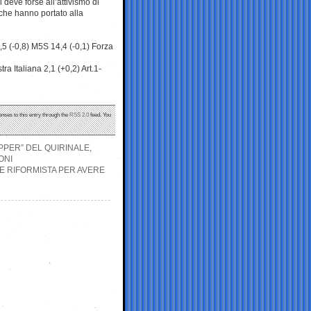
 deve forse all’attivismo di
 che hanno portato alla
,5 (-0,8) M5S 14,4 (-0,1) Forza
ra Italiana 2,1 (+0,2) Art.1-
onses to this entry through the
RSS 2.0
feed. You
PPER” DEL QUIRINALE,
ONI
NE RIFORMISTA PER AVERE