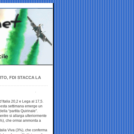
TO, FDI STACCA LA
d’Italia 20,2 e Lega al 17,5.
uesta settimana emerge un
ella “partita Quirinale”.
 mentre si allarga ulteriormente
,8%), che ormai ammonta a
Italia Viva (3%), che conferma