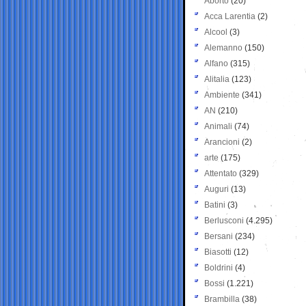
Aborto
(20)
Acca Larentia
(2)
Alcool
(3)
Alemanno
(150)
Alfano
(315)
Alitalia
(123)
Ambiente
(341)
AN
(210)
Animali
(74)
Arancioni
(2)
arte
(175)
Attentato
(329)
Auguri
(13)
Batini
(3)
Berlusconi
(4.295)
Bersani
(234)
Biasotti
(12)
Boldrini
(4)
Bossi
(1.221)
Brambilla
(38)