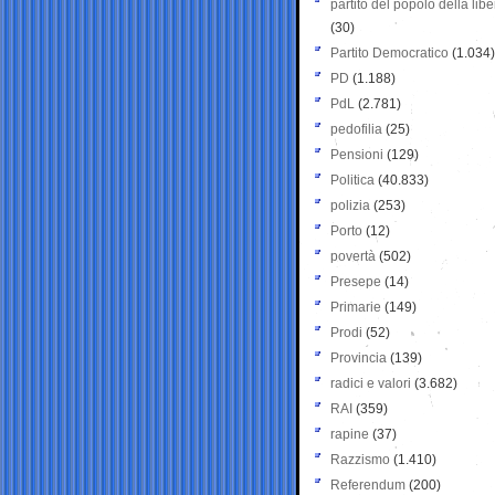
partito del popolo della libe
(30)
Partito Democratico
(1.034)
PD
(1.188)
PdL
(2.781)
pedofilia
(25)
Pensioni
(129)
Politica
(40.833)
polizia
(253)
Porto
(12)
povertà
(502)
Presepe
(14)
Primarie
(149)
Prodi
(52)
Provincia
(139)
radici e valori
(3.682)
RAI
(359)
rapine
(37)
Razzismo
(1.410)
Referendum
(200)