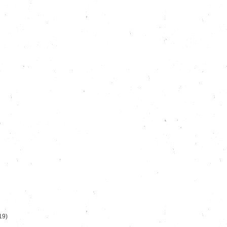
)
19)