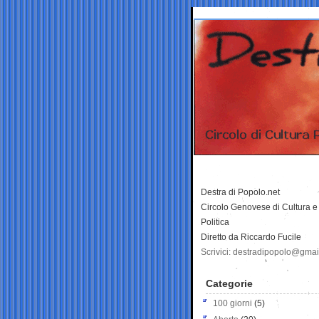
Destra di Popolo.net
Circolo Genovese di Cultura e
Politica
Diretto da Riccardo Fucile
Scrivici: destradipopolo@gma
Categorie
100 giorni
(5)