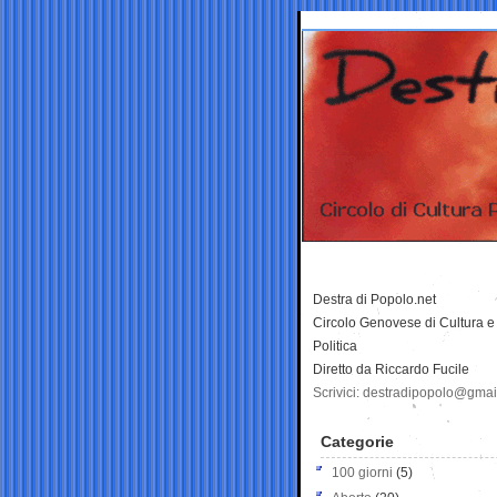
Destra di Popolo.net
Circolo Genovese di Cultura e
Politica
Diretto da Riccardo Fucile
Scrivici: destradipopolo@gma
Categorie
100 giorni
(5)