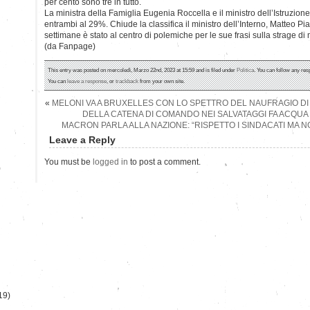
per cento sono tre in tutto.
La ministra della Famiglia Eugenia Roccella e il ministro dell’Istruzio
entrambi al 29%. Chiude la classifica il ministro dell’Interno, Matteo Pi
settimane è stato al centro di polemiche per le sue frasi sulla strage di 
(da Fanpage)
This entry was posted on mercoledì, Marzo 22nd, 2023 at 15:59 and is filed under
Politica
. You can follow any res
You can
leave a response
, or
trackback
from your own site.
«
MELONI VA A BRUXELLES CON LO SPETTRO DEL NAUFRAGIO DI
DELLA CATENA DI COMANDO NEI SALVATAGGI FA ACQUA 
MACRON PARLA ALLA NAZIONE: “RISPETTO I SINDACATI MA 
Leave a Reply
You must be
logged in
to post a comment.
)
19)