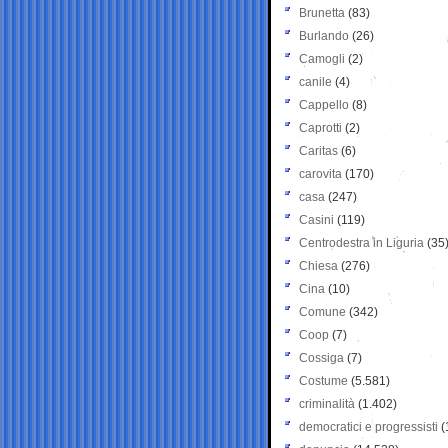
Brunetta
(83)
Burlando
(26)
Camogli
(2)
canile
(4)
Cappello
(8)
Caprotti
(2)
Caritas
(6)
carovita
(170)
casa
(247)
Casini
(119)
Centrodestra in Liguria
(35
Chiesa
(276)
Cina
(10)
Comune
(342)
Coop
(7)
Cossiga
(7)
Costume
(5.581)
criminalità
(1.402)
democratici e progressisti
(