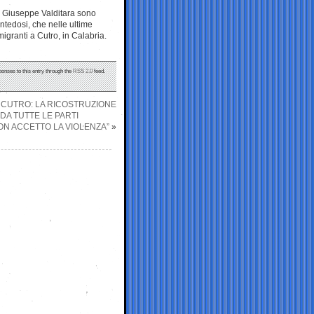
ne Giuseppe Valditara sono
antedosi, che nelle ultime
migranti a Cutro, in Calabria.
ponses to this entry through the
RSS 2.0
feed.
 CUTRO: LA RICOSTRUZIONE
DA TUTTE LE PARTI
NON ACCETTO LA VIOLENZA”
»