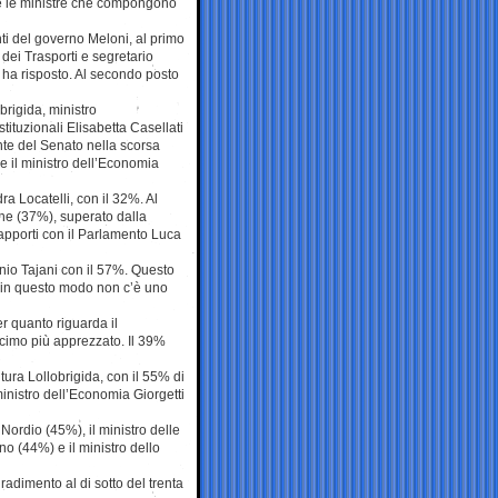
i e le ministre che compongono
ti del governo Meloni, al primo
 dei Trasporti e segretario
hi ha risposto. Al secondo posto
brigida, ministro
tituzionali Elisabetta Casellati
ente del Senato nella scorsa
 e il ministro dell’Economia
ra Locatelli, con il 32%. Al
one (37%), superato dalla
Rapporti con il Parlamento Luca
nio Tajani con il 57%. Questo
 in questo modo non c’è uno
r quanto riguarda il
ecimo più apprezzato. Il 39%
ltura Lollobrigida, con il 55% di
inistro dell’Economia Giorgetti
 Nordio (45%), il ministro delle
o (44%) e il ministro dello
radimento al di sotto del trenta