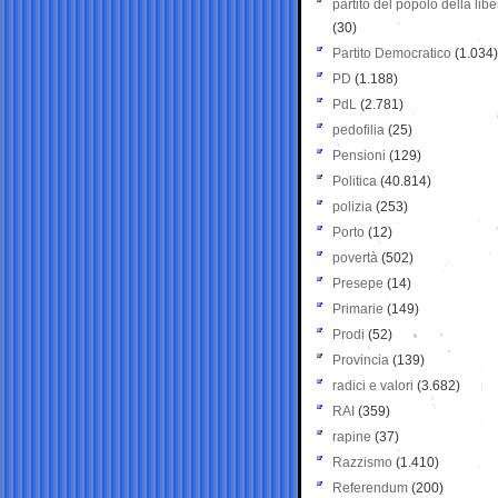
partito del popolo della libe
(30)
Partito Democratico
(1.034)
PD
(1.188)
PdL
(2.781)
pedofilia
(25)
Pensioni
(129)
Politica
(40.814)
polizia
(253)
Porto
(12)
povertà
(502)
Presepe
(14)
Primarie
(149)
Prodi
(52)
Provincia
(139)
radici e valori
(3.682)
RAI
(359)
rapine
(37)
Razzismo
(1.410)
Referendum
(200)