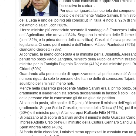
quanto sono conosciuti e apprezzati i ministr
l’esecutivo in carica.
Per quanto riguarda la notorietà dei componen
posto c’è nettamente Matteo Salvini. Il ministro
della Lega è uno dei politici più conosciuti in Italia: è noto al 92% di c
c’è Antonio Tajani, con l’88%.
Il terzo ministro più conosciuto secondo il sondaggio è Francesco Lollo
dell’Agricoltura, che arriva all’84%. Seguono la ministra delle Riforme is
(con l’82%, è la prima donna della classifica). Casellati è stata presid
legislatura. Ci sono poi il ministro dell’Interno Matteo Piantedosi (79%)
Giancarlo Giorgetti (78%).
Al contrario, la meno conosciuta è la ministra per la Disabilità, Alessand
penultimo posto Paolo Zangrillo, ministro della Pubblica amministrazi
ministra per la Famiglia Eugenia Roccella (41%) e dal ministro per il 
Ciriani (50%).
Guardando alla percentuale di apprezzamento, al primo posto c’è Anto
numero riguarda solo le persone che hanno detto di conoscere Tajani:
squilibrio per i ministri meno noti.
Mentre nella classifica precedente Matteo Salvini era al primo posto, pe
gradimento il leader leghista scivola decisamente in basso: è solo il d
delle persone che lo conoscono gli dà un giudizio positivo.
Al secondo posto, alle spalle di Tajani, c’è invece il ministro dell’Agrico
gradimento. Segue Guido Crosetto, ministro della Difesa (51%), poi il m
(50%) e il ministro per gli Affari europei Raffaele Fitto (47%).
Si piazzano al di sopra di Salvini anche il ministro della Giustizia Carlo
Imprese Adolfo Urso (44%), il ministro della Cultura Gennaro Sangiulian
Sport Andrea Abodi (43%).
Al fondo della classifica, i ministri meno apprezzati in assoluto con un g