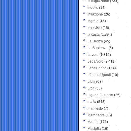
Immigrazione
(734)
indulto
(14)
inflazione
(26)
Ingroia
(15)
Interviste
(16)
la casta
(1.394)
La Destra
(45)
La Sapienza
(5)
Lavoro
(1.316)
LegaNord
(2.411)
Letta Enrico
(154)
Liberi e Uguali
(10)
Libia
(68)
Libri
(33)
Liguria Futurista
(25)
mafia
(543)
manifesto
(7)
Margherita
(16)
Maroni
(171)
Mastella
(16)