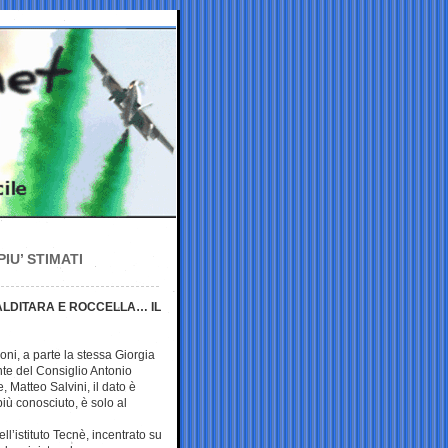
IU’ STIMATI
VALDITARA E ROCCELLA… IL
ni, a parte la stessa Giorgia
ente del Consiglio Antonio
e, Matteo Salvini, il dato è
più conosciuto, è solo al
ll’istituto Tecnè, incentrato su