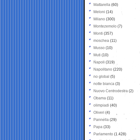
Mattarella
(60)
Meloni
(14)
Milano
(300)
Montezemolo
(7)
Monti
(357)
moschea
(11)
Musso
(10)
Muti
(10)
Napoli
(319)
Napolitano
(220)
no global
(5)
notte bianca
(3)
Nuovo Centrodestra
(2)
Obama
(11)
olimpiadi
(40)
Oliveri
(4)
Pannella
(29)
Papa
(33)
Parlamento
(1.428)