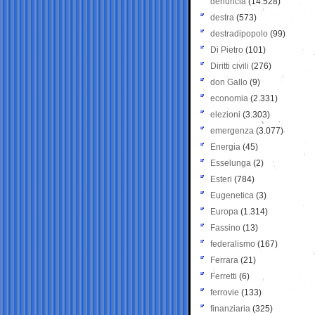
denuncia
(14.528)
destra
(573)
destradipopolo
(99)
Di Pietro
(101)
Diritti civili
(276)
don Gallo
(9)
economia
(2.331)
elezioni
(3.303)
emergenza
(3.077)
Energia
(45)
Esselunga
(2)
Esteri
(784)
Eugenetica
(3)
Europa
(1.314)
Fassino
(13)
federalismo
(167)
Ferrara
(21)
Ferretti
(6)
ferrovie
(133)
finanziaria
(325)