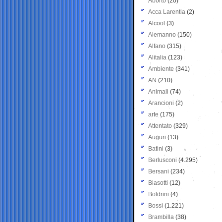
Aborto
(20)
Acca Larentia
(2)
Alcool
(3)
Alemanno
(150)
Alfano
(315)
Alitalia
(123)
Ambiente
(341)
AN
(210)
Animali
(74)
Arancioni
(2)
arte
(175)
Attentato
(329)
Auguri
(13)
Batini
(3)
Berlusconi
(4.295)
Bersani
(234)
Biasotti
(12)
Boldrini
(4)
Bossi
(1.221)
Brambilla
(38)