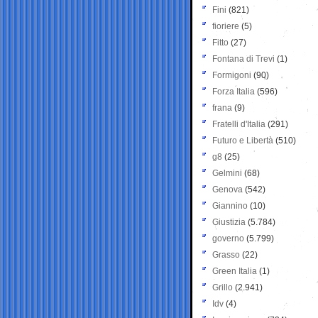
Fini
(821)
fioriere
(5)
Fitto
(27)
Fontana di Trevi
(1)
Formigoni
(90)
Forza Italia
(596)
frana
(9)
Fratelli d'Italia
(291)
Futuro e Libertà
(510)
g8
(25)
Gelmini
(68)
Genova
(542)
Giannino
(10)
Giustizia
(5.784)
governo
(5.799)
Grasso
(22)
Green Italia
(1)
Grillo
(2.941)
Idv
(4)