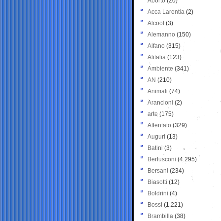
Aborto
(20)
Acca Larentia
(2)
Alcool
(3)
Alemanno
(150)
Alfano
(315)
Alitalia
(123)
Ambiente
(341)
AN
(210)
Animali
(74)
Arancioni
(2)
arte
(175)
Attentato
(329)
Auguri
(13)
Batini
(3)
Berlusconi
(4.295)
Bersani
(234)
Biasotti
(12)
Boldrini
(4)
Bossi
(1.221)
Brambilla
(38)