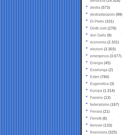
denuncia
(14.528)
destra
(573)
destradipopolo
(99)
Di Pietro
(101)
Diritti civili
(276)
don Gallo
(9)
economia
(2.331)
elezioni
(3.303)
emergenza
(3.077)
Energia
(45)
Esselunga
(2)
Esteri
(784)
Eugenetica
(3)
Europa
(1.314)
Fassino
(13)
federalismo
(167)
Ferrara
(21)
Ferretti
(6)
ferrovie
(133)
finanziaria
(325)