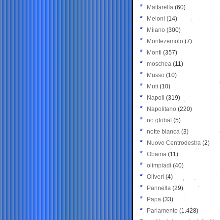
Mattarella
(60)
Meloni
(14)
Milano
(300)
Montezemolo
(7)
Monti
(357)
moschea
(11)
Musso
(10)
Muti
(10)
Napoli
(319)
Napolitano
(220)
no global
(5)
notte bianca
(3)
Nuovo Centrodestra
(2)
Obama
(11)
olimpiadi
(40)
Oliveri
(4)
Pannella
(29)
Papa
(33)
Parlamento
(1.428)