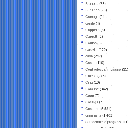
Brunetta
(83)
Burlando
(26)
Camogli
(2)
canile
(4)
Cappello
(8)
Caprotti
(2)
Caritas
(6)
carovita
(170)
casa
(247)
Casini
(119)
Centrodestra in Liguria
(35
Chiesa
(276)
Cina
(10)
Comune
(342)
Coop
(7)
Cossiga
(7)
Costume
(5.581)
criminalità
(1.402)
democratici e progressisti
(