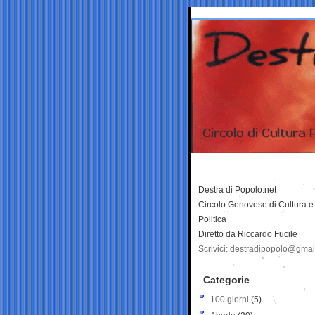
Destra di Popolo.net
Circolo Genovese di Cultura e
Politica
Diretto da Riccardo Fucile
Scrivici: destradipopolo@gma
Categorie
100 giorni
(5)