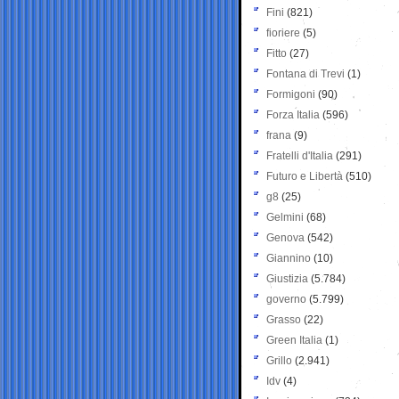
Fini
(821)
fioriere
(5)
Fitto
(27)
Fontana di Trevi
(1)
Formigoni
(90)
Forza Italia
(596)
frana
(9)
Fratelli d'Italia
(291)
Futuro e Libertà
(510)
g8
(25)
Gelmini
(68)
Genova
(542)
Giannino
(10)
Giustizia
(5.784)
governo
(5.799)
Grasso
(22)
Green Italia
(1)
Grillo
(2.941)
Idv
(4)