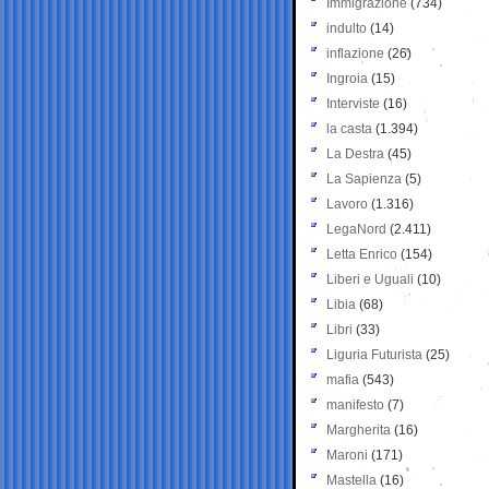
Immigrazione
(734)
indulto
(14)
inflazione
(26)
Ingroia
(15)
Interviste
(16)
la casta
(1.394)
La Destra
(45)
La Sapienza
(5)
Lavoro
(1.316)
LegaNord
(2.411)
Letta Enrico
(154)
Liberi e Uguali
(10)
Libia
(68)
Libri
(33)
Liguria Futurista
(25)
mafia
(543)
manifesto
(7)
Margherita
(16)
Maroni
(171)
Mastella
(16)