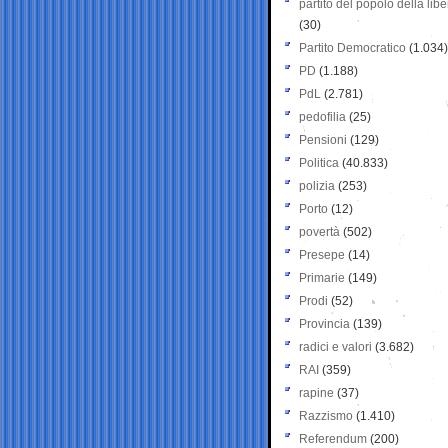
partito del popolo della libe
(30)
Partito Democratico
(1.034)
PD
(1.188)
PdL
(2.781)
pedofilia
(25)
Pensioni
(129)
Politica
(40.833)
polizia
(253)
Porto
(12)
povertà
(502)
Presepe
(14)
Primarie
(149)
Prodi
(52)
Provincia
(139)
radici e valori
(3.682)
RAI
(359)
rapine
(37)
Razzismo
(1.410)
Referendum
(200)