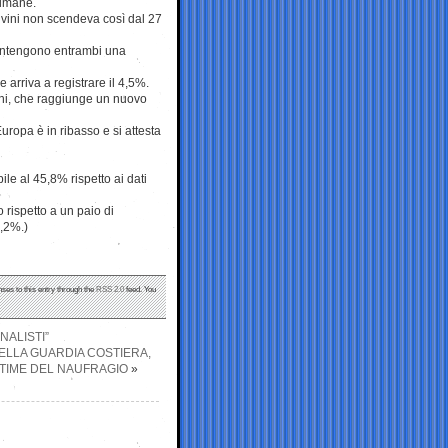
timane.
Salvini non scendeva così dal 27
antengono entrambi una
 arriva a registrare il 4,5%.
eloni, che raggiunge un nuovo
uropa è in ribasso e si attesta
le al 45,8% rispetto ai dati
 rispetto a un paio di
7,2%.)
nses to this entry through the
RSS 2.0
feed. You
NALISTI”
ELLA GUARDIA COSTIERA,
ITTIME DEL NAUFRAGIO
»