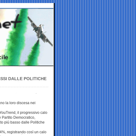
SSI DALLE POLITICHE
uano la loro discesa nei
a YouTrend, il progressivo calo
e Partito Democratico,
ato più basso dalle Politiche
4%, registrando così un calo