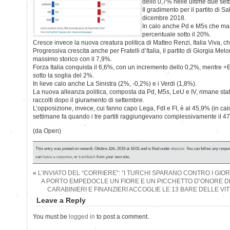
dello 0,7% nelle ultime due set
Il gradimento per il partito di 
dicembre 2018.
In calo anche Pd e M5s che m
percentuale sotto il 20%.
Cresce invece la nuova creatura politica di Matteo Renzi, Italia Viva, che
Progressiva crescita anche per Fratelli d’Italia, il partito di Giorgia M
massimo storico con il 7,9%.
Forza Italia conquista il 6,6%, con un incremento dello 0,2%, mentre +E
sotto la soglia del 2%.
In lieve calo anche La Sinistra (2%, -0,2%) e i Verdi (1,8%).
La nuova alleanza politica, composta da Pd, M5s, LeU e IV, rimane stabi
raccolti dopo il giuramento di settembre.
L’opposizione, invece, cui fanno capo Lega, FdI e FI, è al 45,9% (in calo
settimane fa quando i tre partiti raggiungevano complessivamente il 4
(da Open)
This entry was posted on venerdì, Ottobre 11th, 2019 at 16:01 and is filed under
elezioni
. You can follow any respo
can
leave a response
, or
trackback
from your own site.
«
L’INVIATO DEL “CORRIERE”: “I TURCHI SPARANO CONTRO I GIOR
A PORTO EMPEDOCLE UN FIORE E UN PICCHETTO D’ONORE D
CARABINIERI E FINANZIERI ACCOGLIE LE 13 BARE DELLE V
Leave a Reply
You must be
logged in
to post a comment.