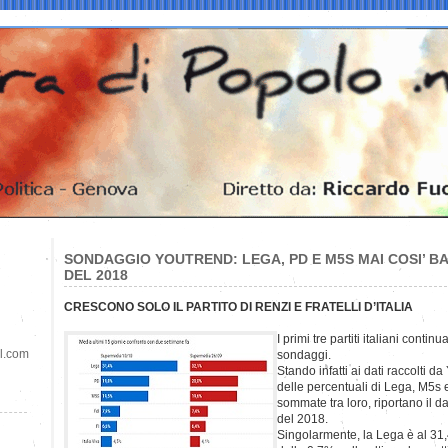
SONDAGGIO YOUTREND: LEGA, PD E M5S MAI COSI’ BA
DEL 2018
CRESCONO SOLO IL PARTITO DI RENZI E FRATELLI D’ITALIA
I primi tre partiti italiani contin
il.com
sondaggi.
Stando infatti ai dati raccolti d
delle percentuali di Lega, M5s 
sommate tra loro, riportano il d
del 2018.
Singolarmente, la Lega è al 31,