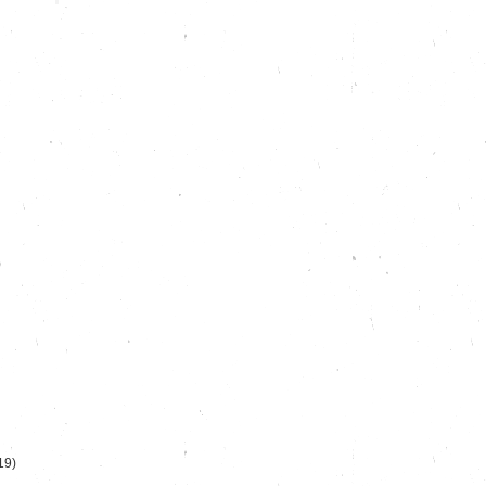
)
19)