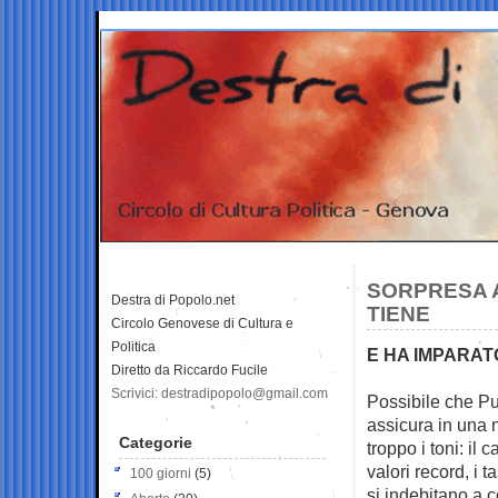
SORPRESA A
Destra di Popolo.net
TIENE
Circolo Genovese di Cultura e
Politica
E HA IMPARAT
Diretto da Riccardo Fucile
Scrivici: destradipopolo@gmail.com
Possibile che Pu
assicura in una 
Categorie
troppo i toni: il 
valori record, i t
100 giorni
(5)
si indebitano a c