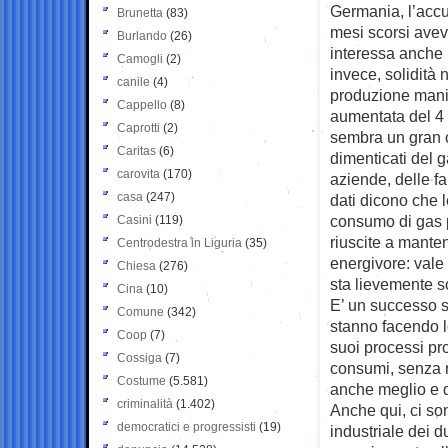
Germania, l’accum
Brunetta
(83)
mesi scorsi avev
Burlando
(26)
interessa anche l
Camogli
(2)
invece, solidità 
canile
(4)
produzione manif
Cappello
(8)
aumentata del 4 p
Caprotti
(2)
sembra un gran ch
Caritas
(6)
dimenticati del g
carovita
(170)
aziende, delle f
casa
(247)
dati dicono che l
consumo di gas p
Casini
(119)
riuscite a mante
Centrodestra in Liguria
(35)
energivore: vale 
Chiesa
(276)
sta lievemente sot
Cina
(10)
E’ un successo st
Comune
(342)
stanno facendo l
Coop
(7)
suoi processi prod
Cossiga
(7)
consumi, senza ri
Costume
(5.581)
anche meglio e d
criminalità
(1.402)
Anche qui, ci son
democratici e progressisti
(19)
industriale dei d