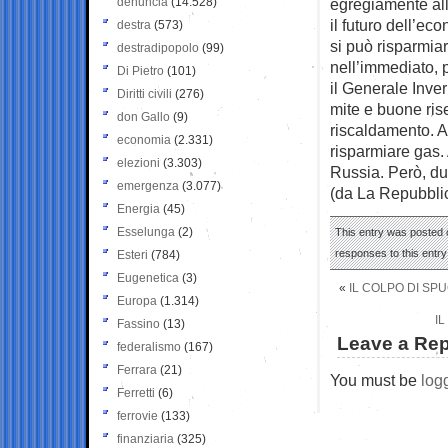
denuncia
(14.528)
egregiamente all’
il futuro dell’ec
destra
(573)
si può risparmiar
destradipopolo
(99)
nell’immediato, 
Di Pietro
(101)
il Generale Inve
Diritti civili
(276)
mite e buone ris
don Gallo
(9)
riscaldamento. A
economia
(2.331)
risparmiare gas.
elezioni
(3.303)
Russia. Però, du
emergenza
(3.077)
(da La Repubbli
Energia
(45)
Esselunga
(2)
This entry was posted 
responses to this entr
Esteri
(784)
Eugenetica
(3)
«
IL COLPO DI SP
Europa
(1.314)
I
Fassino
(13)
Leave a Rep
federalismo
(167)
Ferrara
(21)
You must be
log
Ferretti
(6)
ferrovie
(133)
finanziaria
(325)