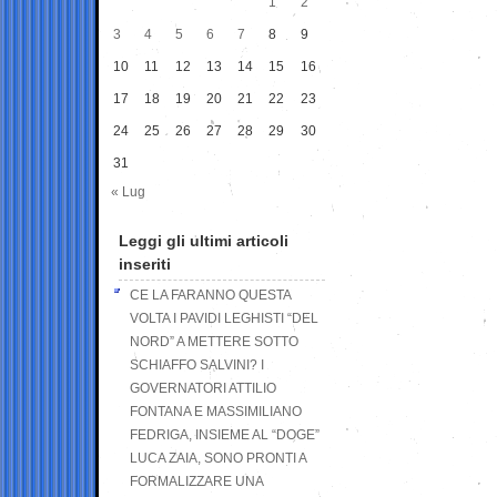
1
2
3
4
5
6
7
8
9
10
11
12
13
14
15
16
17
18
19
20
21
22
23
24
25
26
27
28
29
30
31
« Lug
Leggi gli ultimi articoli
inseriti
CE LA FARANNO QUESTA
VOLTA I PAVIDI LEGHISTI “DEL
NORD” A METTERE SOTTO
SCHIAFFO SALVINI? I
GOVERNATORI ATTILIO
FONTANA E MASSIMILIANO
FEDRIGA, INSIEME AL “DOGE”
LUCA ZAIA, SONO PRONTI A
FORMALIZZARE UNA