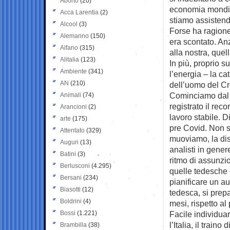
Aborto
(20)
economia mondial
Acca Larentia
(2)
stiamo assisten
Alcool
(3)
Forse ha ragione
Alemanno
(150)
era scontato. An
Alfano
(315)
alla nostra, que
Alitalia
(123)
In più, proprio su
Ambiente
(341)
l’energia – la ca
AN
(210)
dell’uomo del Cr
Cominciamo dal ri
Animali
(74)
registrato il rec
Arancioni
(2)
lavoro stabile. D
arte
(175)
pre Covid. Non s
Attentato
(329)
muoviamo, la dis
Auguri
(13)
analisti in gener
Batini
(3)
ritmo di assunzio
Berlusconi
(4.295)
quelle tedesche 
Bersani
(234)
pianificare un a
Biasotti
(12)
tedesca, si prepa
Boldrini
(4)
mesi, rispetto a
Bossi
(1.221)
Facile individuar
l’Italia, il train
Brambilla
(38)