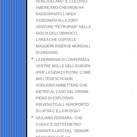
VENEZUELANO .IL COLOSSO
AMERICANO CHEVRON HA
RADDOPPIATO L’AREA
ASSEGNATA ALLA JOINT
VENTURE “PETROPIAR” NELLA
FASCIA DELL’ORINOCO,
L’AREA CHE OSPITA LE
MAGGIORI RISERVE MONDIALI
DI GREGGIO
LA GERMANIA SI CONFERMA IL
VENTRE MOLLE DELL’EUROPA
(PER LA GIOIA DI PUTIN). COME
MAI I TEDESCHI NON
VOGLIONO AMMETTERE CHE
DIETRO AL CASO DEL DRONE
PIENO DI ESPLOSIVO
RINVENUTO ALL’AEROPORTO
DI LIPSIA C’È LA RUSSIA?
GIULIANO FERRARA: ’CHE
COSA C’È SOTTO DIETRO
DAVANTI A LATO DEL “SIGNOR