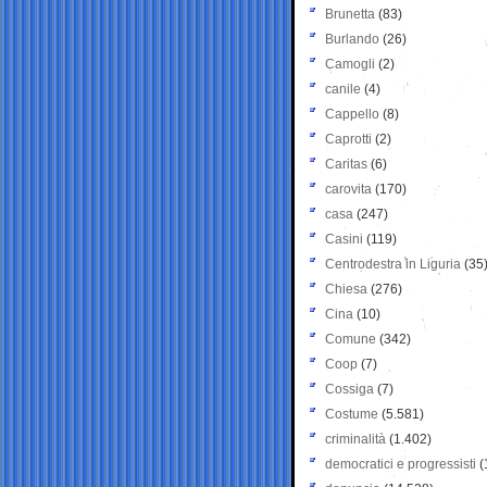
Brunetta
(83)
Burlando
(26)
Camogli
(2)
canile
(4)
Cappello
(8)
Caprotti
(2)
Caritas
(6)
carovita
(170)
casa
(247)
Casini
(119)
Centrodestra in Liguria
(35
Chiesa
(276)
Cina
(10)
Comune
(342)
Coop
(7)
Cossiga
(7)
Costume
(5.581)
criminalità
(1.402)
democratici e progressisti
(