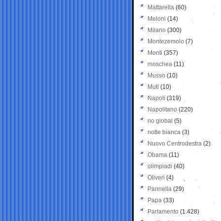
Mattarella
(60)
Meloni
(14)
Milano
(300)
Montezemolo
(7)
Monti
(357)
moschea
(11)
Musso
(10)
Muti
(10)
Napoli
(319)
Napolitano
(220)
no global
(5)
notte bianca
(3)
Nuovo Centrodestra
(2)
Obama
(11)
olimpiadi
(40)
Oliveri
(4)
Pannella
(29)
Papa
(33)
Parlamento
(1.428)