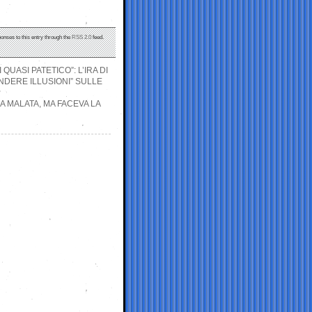
ponses to this entry through the
RSS 2.0
feed.
QUASI PATETICO”: L’IRA DI
NDERE ILLUSIONI” SULLE
A MALATA, MA FACEVA LA