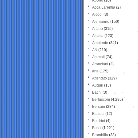
Aborto
(20)
Acca Larentia
(2)
Alcool
(3)
Alemanno
(150)
Alfano
(315)
Alitalia
(123)
Ambiente
(341)
AN
(210)
Animali
(74)
Arancioni
(2)
arte
(175)
Attentato
(329)
Auguri
(13)
Batini
(3)
Berlusconi
(4.295)
Bersani
(234)
Biasotti
(12)
Boldrini
(4)
Bossi
(1.221)
Brambilla
(38)