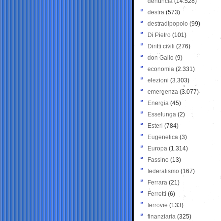
denuncia
(14.528)
destra
(573)
destradipopolo
(99)
Di Pietro
(101)
Diritti civili
(276)
don Gallo
(9)
economia
(2.331)
elezioni
(3.303)
emergenza
(3.077)
Energia
(45)
Esselunga
(2)
Esteri
(784)
Eugenetica
(3)
Europa
(1.314)
Fassino
(13)
federalismo
(167)
Ferrara
(21)
Ferretti
(6)
ferrovie
(133)
finanziaria
(325)