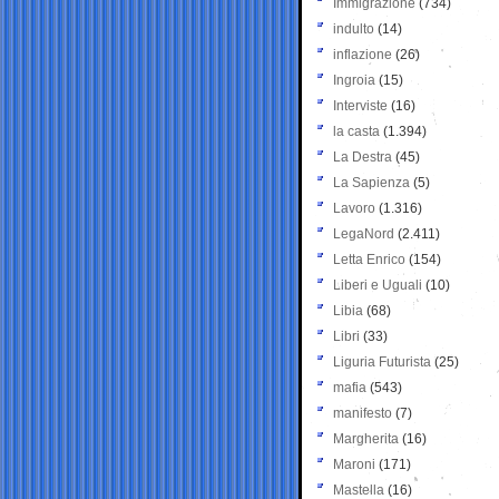
Immigrazione
(734)
indulto
(14)
inflazione
(26)
Ingroia
(15)
Interviste
(16)
la casta
(1.394)
La Destra
(45)
La Sapienza
(5)
Lavoro
(1.316)
LegaNord
(2.411)
Letta Enrico
(154)
Liberi e Uguali
(10)
Libia
(68)
Libri
(33)
Liguria Futurista
(25)
mafia
(543)
manifesto
(7)
Margherita
(16)
Maroni
(171)
Mastella
(16)