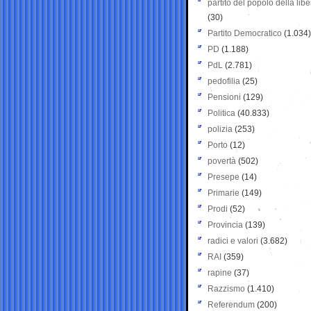
partito del popolo della libe
(30)
Partito Democratico
(1.034)
PD
(1.188)
PdL
(2.781)
pedofilia
(25)
Pensioni
(129)
Politica
(40.833)
polizia
(253)
Porto
(12)
povertà
(502)
Presepe
(14)
Primarie
(149)
Prodi
(52)
Provincia
(139)
radici e valori
(3.682)
RAI
(359)
rapine
(37)
Razzismo
(1.410)
Referendum
(200)