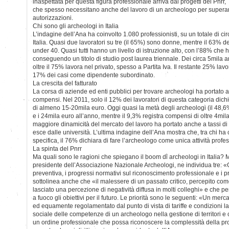
inaspettata per questa figura professionale arriva dai progetti del Pnrr,
che spesso necessitano anche del lavoro di un archeologo per superare
autorizzazioni.
Chi sono gli archeologi in Italia
L’indagine dell’Ana ha coinvolto 1.080 professionisti, su un totale di cir
Italia. Quasi due lavoratori su tre (il 65%) sono donne, mentre il 63% 
under 40. Quasi tutti hanno un livello di istruzione alto, con l’88% che 
conseguendo un titolo di studio post laurea triennale. Dei circa 5mila ar
oltre il 75% lavora nel privato, spesso a Partita Iva. Il restante 25% lav
17% dei casi come dipendente subordinato.
La crescita del fatturato
La corsa di aziende ed enti pubblici per trovare archeologi ha portato
compensi. Nel 2011, solo il 12% dei lavoratori di questa categoria dich
di almeno 15-20mila euro. Oggi quasi la metà degli archeologi (il 48,6%)
e i 24mila euro all’anno, mentre il 9,3% registra compensi di oltre 4mil
maggiore dinamicità del mercato del lavoro ha portato anche a tassi di 
esce dalle università. L’ultima indagine dell’Ana mostra che, tra chi h
specifica, il 76% dichiara di fare l’archeologo come unica attività profe
La spinta del Pnrr
Ma quali sono le ragioni che spiegano il boom di archeologi in Italia? 
presidente dell’Associazione Nazionale Archeologi, ne individua tre: «G
preventiva, i progressi normativi sul riconoscimento professionale e i p
sottolinea anche che «il malessere di un passato critico, percepito com
lasciato una percezione di negatività diffusa in molti colleghi» e che p
a fuoco gli obiettivi per il futuro. Le priorità sono le seguenti: «Un me
ed equamente regolamentato dal punto di vista di tariffe e condizioni la
sociale delle competenze di un archeologo nella gestione di territori e co
un ordine professionale che possa riconoscere la complessità della pr