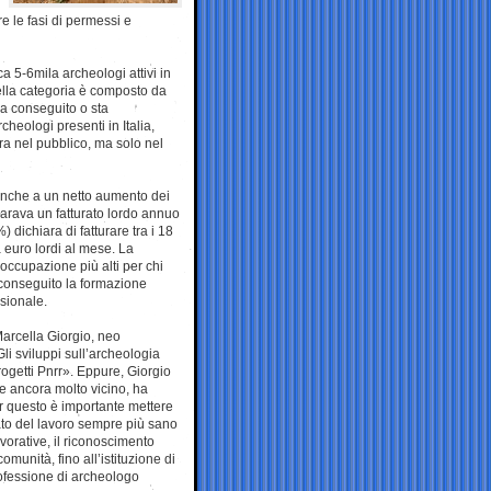
 le fasi di permessi e
ca 5-6mila archeologi attivi in
della categoria è composto da
ha conseguito o sta
cheologi presenti in Italia,
ora nel pubblico, ma solo nel
 anche a un netto aumento dei
iarava un fatturato lordo annuo
 dichiara di fatturare tra i 18
a euro lordi al mese. La
occupazione più alti per chi
a conseguito la formazione
ssionale.
Marcella Giorgio, neo
li sviluppi sull’archeologia
rogetti Pnrr». Eppure, Giorgio
e ancora molto vicino, ha
er questo è importante mettere
rcato del lavoro sempre più sano
vorative, il riconoscimento
munità, fino all’istituzione di
ofessione di archeologo