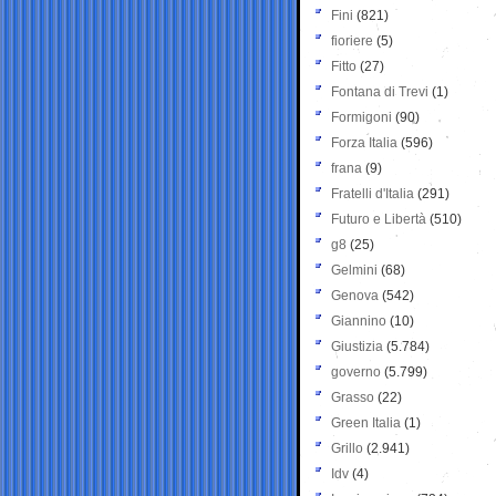
Fini
(821)
fioriere
(5)
Fitto
(27)
Fontana di Trevi
(1)
Formigoni
(90)
Forza Italia
(596)
frana
(9)
Fratelli d'Italia
(291)
Futuro e Libertà
(510)
g8
(25)
Gelmini
(68)
Genova
(542)
Giannino
(10)
Giustizia
(5.784)
governo
(5.799)
Grasso
(22)
Green Italia
(1)
Grillo
(2.941)
Idv
(4)