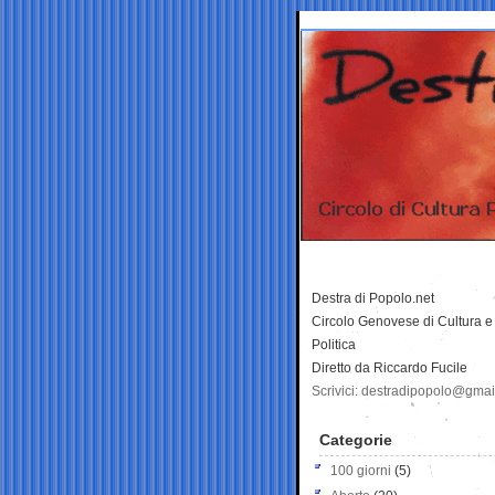
Destra di Popolo.net
Circolo Genovese di Cultura e
Politica
Diretto da Riccardo Fucile
Scrivici: destradipopolo@gma
Categorie
100 giorni
(5)