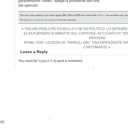
garantendone i diritti», spiega la presidente dell’Ana.
(da agenzie)
This entry was posted on mercoledì, Agosto 28th, 2024 at 18:05 and is filed under
Politica
. You can follow any res
You can
leave a response
, or
trackback
from your own site.
«
“SALVINI PARLA PIÙ DA BULLO CHE DA POLITICO. LO DEFINIREI 
ELSA FORNERO SI ABBATTE SUL CAPITONE, ACCUSATO DI “VE
PENSIONI
ROMA, ATAC LICENZIA 26 “FANNULLONI”. UNA DIPENDENTE ER
CARTOMANTE
»
Leave a Reply
You must be
logged in
to post a comment.
)
19)