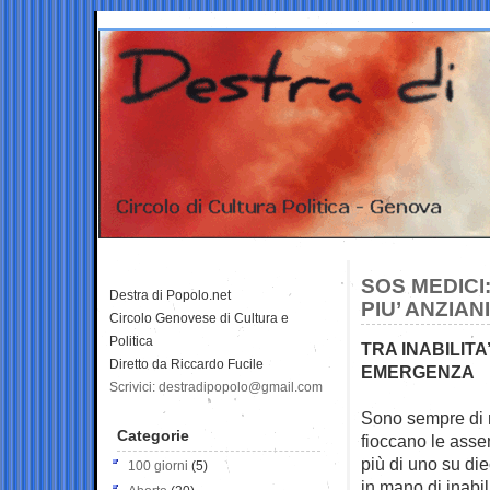
SOS MEDICI
Destra di Popolo.net
PIU’ ANZIA
Circolo Genovese di Cultura e
Politica
TRA INABILIT
Diretto da Riccardo Fucile
EMERGENZA
Scrivici: destradipopolo@gmail.com
Sono sempre di m
Categorie
fioccano
le asse
più di uno su die
100 giorni
(5)
in mano di inabil