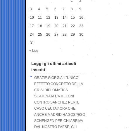
1
2
3
4
5
6
7
8
9
10
11
12
13
14
15
16
17
18
19
20
21
22
23
24
25
26
27
28
29
30
31
« Lug
Leggi gli ultimi articoli
inseriti
GRAZIE GIORGIA! L’UNICO
EFFETTO CONCRETO DELLA
CRISI DIPLOMATICA
SCATENATA DA MELONI
CONTRO SANCHEZ PER IL
CASO CEUTA? ORA CHE
ANCHE MADRID HA SOSPESO
SCHENGEN PER CHI ARRIVA
DAL NOSTRO PAESE, GLI