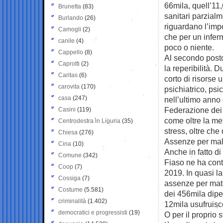
66mila, quell’11
Brunetta
(83)
sanitari parzialm
Burlando
(26)
riguardano l’impo
Camogli
(2)
che per un inferm
canile
(4)
poco o niente.
Cappello
(8)
Al secondo posto 
Caprotti
(2)
la reperibilità. 
Caritas
(6)
corto di risorse 
carovita
(170)
psichiatrico, ps
casa
(247)
nell’ultimo anno 
Federazione dei m
Casini
(119)
come oltre la met
Centrodestra in Liguria
(35)
stress, oltre che 
Chiesa
(276)
Assenze per mal
Cina
(10)
Anche in fatto di 
Comune
(342)
Fiaso ne ha conta
Coop
(7)
2019. In quasi la
Cossiga
(7)
assenze per mate
Costume
(5.581)
dei 456mila dipe
criminalità
(1.402)
12mila usufruisc
democratici e progressisti
(19)
O per il proprio 