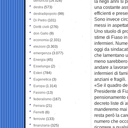
denuncia
(14.528)
là negli anni si
una costante ass
destra
(573)
efficienti e prese
destradipopolo
(99)
Sono invece circa
Di Pietro
(101)
messi in aspettat
Diritti civili
(276)
Uno stuolo di pr
don Gallo
(9)
stime di Fiaso i
economia
(2.331)
infermieri. Numeri
elezioni
(3.303)
oggi da sindacati
emergenza
(3.077)
che lamentano un
Energia
(45)
meno sarebbero a
Esselunga
(2)
andare a lavorare 
infermieri di fam
Esteri
(784)
anziani e fragili.
Eugenetica
(3)
«Se il quadro de
Europa
(1.314)
Presidente di Fia
Fassino
(13)
pensionamento d
federalismo
(167)
decreto liste di 
Ferrara
(21)
manderemo mai a 
Ferretti
(6)
resta però la ca
ferrovie
(133)
numero che occor
finanziaria
(325)
ricorrere a quals