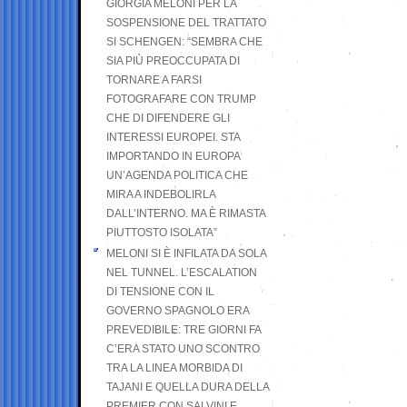
GIORGIA MELONI PER LA
SOSPENSIONE DEL TRATTATO
SI SCHENGEN: “SEMBRA CHE
SIA PIÙ PREOCCUPATA DI
TORNARE A FARSI
FOTOGRAFARE CON TRUMP
CHE DI DIFENDERE GLI
INTERESSI EUROPEI. STA
IMPORTANDO IN EUROPA
UN’AGENDA POLITICA CHE
MIRA A INDEBOLIRLA
DALL’INTERNO. MA È RIMASTA
PIUTTOSTO ISOLATA”
MELONI SI È INFILATA DA SOLA
NEL TUNNEL. L’ESCALATION
DI TENSIONE CON IL
GOVERNO SPAGNOLO ERA
PREVEDIBILE: TRE GIORNI FA
C’ERA STATO UNO SCONTRO
TRA LA LINEA MORBIDA DI
TAJANI E QUELLA DURA DELLA
PREMIER CON SALVINI E