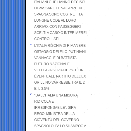
ITALIANI CHE HANNO DECISO
DI PASSARE LE VACANZE IN
SPAGNA SONO COSTRETTI A
LUNGHE CODE AL LORO
ARRIVO, CON PASSEGGERI
SCELTI A CASO O INTERI AEREI
CONTROLLATI
L’ITALIA RISCHIA DI RIMANERE
OSTAGGIO DEI FILO-PUTINIANI
VANNACCI E DI BATTISTA.
FUTURO NAZIONALE
VELEGGIA SOPRA IL 7% E UN
EVENTUALE PARTITO DELL’EX
GRILLINO VARREBBE TRA IL 2
E IL 3.5%
“DALL’ITALIA UNA MISURA
RIDICOLA E
IRRESPONSABILE”: SIRA
REGO, MINISTRA DELLA
GIOVENTÙ DEL GOVERNO
SPAGNOLO, FA LO SHAMPOO A