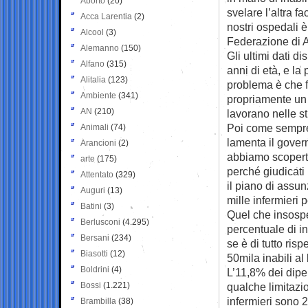
Aborto
(20)
svelare l’altra 
Acca Larentia
(2)
nostri ospedali è
Alcool
(3)
Federazione di A
Alemanno
(150)
Gli ultimi dati d
Alfano
(315)
anni di età, e la
Alitalia
(123)
problema è che fa
Ambiente
(341)
propriamente un m
AN
(210)
lavorano nelle st
Poi come sempre 
Animali
(74)
lamenta il gover
Arancioni
(2)
abbiamo scoperto 
arte
(175)
perché giudicati
Attentato
(329)
il piano di assu
Auguri
(13)
mille infermieri 
Batini
(3)
Quel che insospe
Berlusconi
(4.295)
percentuale di in
Bersani
(234)
se è di tutto rispe
Biasotti
(12)
50mila inabili al
Boldrini
(4)
L’11,8% dei dipen
Bossi
(1.221)
qualche limitazi
infermieri sono 2
Brambilla
(38)