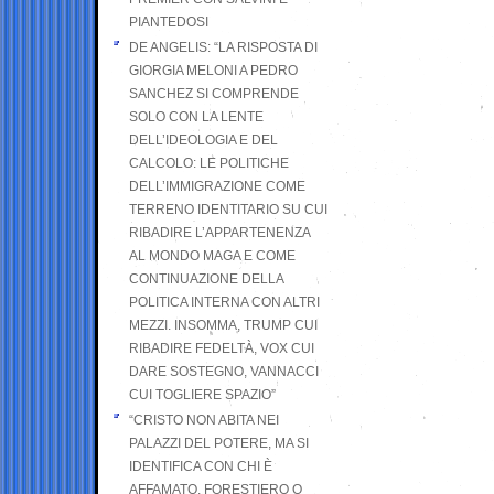
PIANTEDOSI
DE ANGELIS: “LA RISPOSTA DI
GIORGIA MELONI A PEDRO
SANCHEZ SI COMPRENDE
SOLO CON LA LENTE
DELL’IDEOLOGIA E DEL
CALCOLO: LE POLITICHE
DELL’IMMIGRAZIONE COME
TERRENO IDENTITARIO SU CUI
RIBADIRE L’APPARTENENZA
AL MONDO MAGA E COME
CONTINUAZIONE DELLA
POLITICA INTERNA CON ALTRI
MEZZI. INSOMMA, TRUMP CUI
RIBADIRE FEDELTÀ, VOX CUI
DARE SOSTEGNO, VANNACCI
CUI TOGLIERE SPAZIO”
“CRISTO NON ABITA NEI
PALAZZI DEL POTERE, MA SI
IDENTIFICA CON CHI È
AFFAMATO, FORESTIERO O