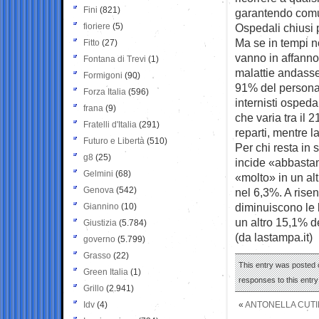
Fini
(821)
garantendo comu
fioriere
(5)
Ospedali chiusi p
Ma se in tempi no
Fitto
(27)
vanno in affanno, 
Fontana di Trevi
(1)
malattie andasse
Formigoni
(90)
91% del persona
Forza Italia
(596)
internisti ospeda
frana
(9)
che varia tra il 
Fratelli d'Italia
(291)
reparti, mentre l
Futuro e Libertà
(510)
Per chi resta in 
g8
(25)
incide «abbastan
Gelmini
(68)
«molto» in un al
Genova
(542)
nel 6,3%. A risen
diminuiscono le l
Giannino
(10)
un altro 15,1% d
Giustizia
(5.784)
(da lastampa.it)
governo
(5.799)
Grasso
(22)
This entry was posted o
Green Italia
(1)
responses to this entr
Grillo
(2.941)
Idv
(4)
«
ANTONELLA CUTINI