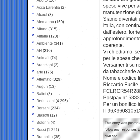
Aborto
(20)
spese vive per a
Acca Larentia
(2)
manutenzione del
Alcool
(3)
Siamo diventati u
Alemanno
(150)
Italia, con centi
Alfano
(315)
dall’estero, forn
Alitalia
(123)
approfondimento 
Ambiente
(341)
coerente.
AN
(210)
Vi chiediamo, se 
per le spese che
Animali
(74)
Versamenti su ns
Arancioni
(2)
da tabaccherie a
arte
(175)
Nome e codice fi
Attentato
(329)
Riccardo Fucile
Auguri
(13)
FCLRCR54R28I
Batini
(3)
Postpay n° 5333
Berlusconi
(4.295)
Per un bonifico i
Bersani
(234)
IT96X36081051
Biasotti
(12)
Boldrini
(4)
This entry was posted 
Bossi
(1.221)
follow any responses to
own site.
Brambilla
(38)