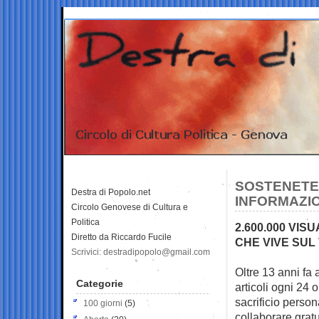
SOSTENETE 
Destra di Popolo.net
INFORMAZI
Circolo Genovese di Cultura e
Politica
2.600.000 VIS
Diretto da Riccardo Fucile
CHE VIVE SUL
Scrivici: destradipopolo@gmail.com
Oltre 13 anni fa
Categorie
articoli ogni
24 o
sacrificio person
100 giorni
(5)
collaborare gratu