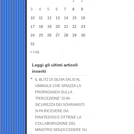
1
2
3
4
5
6
7
8
9
10
11
12
13
14
15
16
17
18
19
20
21
22
23
24
25
26
27
28
29
30
31
« Lug
Leggi gli ultimi articoli
inseriti
IL BLITZ DI SILVIA SALIS AL
VIMINALE CHE SPIAZZA LA
PROPAGANDA SULLA
“PERCEZIONE” DI IN-
SICUREZZA DEI SOVRANISTI:
SI FA RICEVERE DA
PIANTEDOSI E OTTIENE LA
COLLABORAZIONE DEL
MINISTRO SENZA CEDERE SU