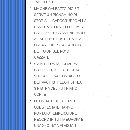
TASER E CP
MA CHE GALEAZZO DICI? TI
SERVE UN BIGNAMINO DI
STORIA. IL CAPOGRUPPO ALLA
CAMERA DI FRATELLI D’ITALIA,
GALEAZZO BIGNAMI, NEL SUO
ATTACCO SCONSIDERATO A
OSCAR LUIGI SCALFARO HA
DETTO UN BEL PO’ DI
CAZZATE
SIAMO FERMI AL GOVERNO
GIALLOVERDE: LA DESTRA
SULLA DIFESA È OSTAGGIO
DEI “PACIFISTI” LEGHISTI, LA
SINISTRA DEL PUTINIANO
CONTE
LE ONDATE DI CALORE DI
QUEST’ESTATE HANNO
PORTATO TEMPERATURE
RECORD IN TUTTA EUROPA E
UNA SICCITA’ MAI VISTA. I