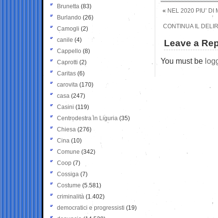
Brunetta
(83)
«
NEL 2020 PIU’ D
Burlando
(26)
CONTINUA IL DELIR
Camogli
(2)
canile
(4)
Leave a Rep
Cappello
(8)
You must be
log
Caprotti
(2)
Caritas
(6)
carovita
(170)
casa
(247)
Casini
(119)
Centrodestra in Liguria
(35)
Chiesa
(276)
Cina
(10)
Comune
(342)
Coop
(7)
Cossiga
(7)
Costume
(5.581)
criminalità
(1.402)
democratici e progressisti
(19)