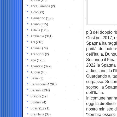
Aborto
(20)
Acca Larentia
(2)
Alcool
(3)
Alemanno
(150)
Alfano
(315)
Alitalia
(123)
più del doppio ris
Ambiente
(341)
Così nel 2017, do
AN
(210)
Spagna ha raggiu
parità del potere
Animali
(74)
dell’Italia. Dunq
Arancioni
(2)
Secondo il Finan
arte
(175)
2022 la Spagna sa
Attentato
(329)
a dieci anni fa l’
Auguri
(13)
Guardando ai tass
Batini
(3)
sorpasso. Secono
Berlusconi
(4.295)
scorso, la Spagn
Bersani
(234)
dell’Italia.
Biasotti
(12)
In comune hanno 
Boldrini
(4)
oggi la direttric
Bossi
(1.221)
nostro ministro 
“sembra essersi s
Brambilla
(38)