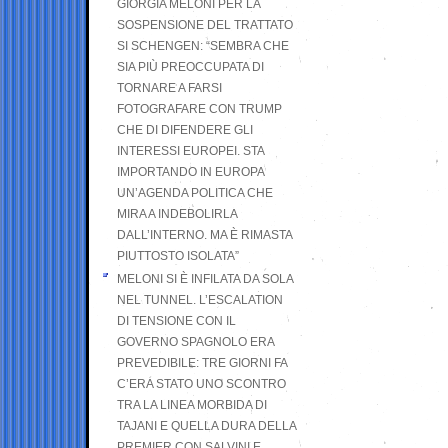
GIORGIA MELONI PER LA
SOSPENSIONE DEL TRATTATO
SI SCHENGEN: “SEMBRA CHE
SIA PIÙ PREOCCUPATA DI
TORNARE A FARSI
FOTOGRAFARE CON TRUMP
CHE DI DIFENDERE GLI
INTERESSI EUROPEI. STA
IMPORTANDO IN EUROPA
UN’AGENDA POLITICA CHE
MIRA A INDEBOLIRLA
DALL’INTERNO. MA È RIMASTA
PIUTTOSTO ISOLATA”
MELONI SI È INFILATA DA SOLA
NEL TUNNEL. L’ESCALATION
DI TENSIONE CON IL
GOVERNO SPAGNOLO ERA
PREVEDIBILE: TRE GIORNI FA
C’ERA STATO UNO SCONTRO
TRA LA LINEA MORBIDA DI
TAJANI E QUELLA DURA DELLA
PREMIER CON SALVINI E