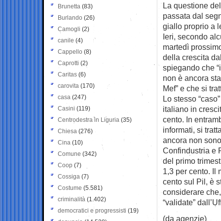
La questione dell
Brunetta
(83)
passata dal seg
Burlando
(26)
giallo proprio a 
Camogli
(2)
Ieri, secondo al
canile
(4)
martedì prossimo
Cappello
(8)
della crescita dal
Caprotti
(2)
spiegando che “
Caritas
(6)
non è ancora stat
carovita
(170)
Mef” e che si tratt
casa
(247)
Lo stesso “caso” 
italiano in cresc
Casini
(119)
cento. In entram
Centrodestra in Liguria
(35)
informati, si trat
Chiesa
(276)
ancora non sono s
Cina
(10)
Confindustria e R
Comune
(342)
del primo trimest
Coop
(7)
1,3 per cento. Il
Cossiga
(7)
cento sul Pil, è
Costume
(5.581)
considerare che
criminalità
(1.402)
“validate” dall’U
democratici e progressisti
(19)
(da agenzie)