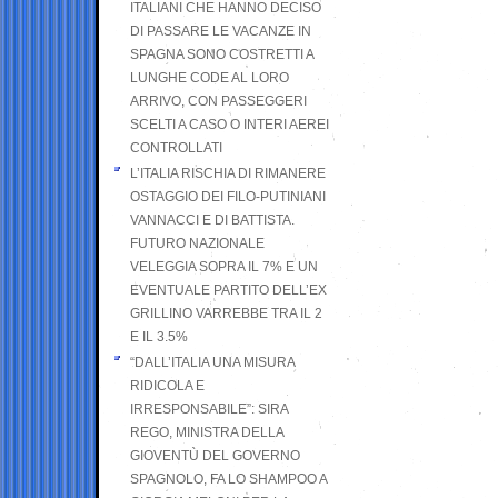
ITALIANI CHE HANNO DECISO
DI PASSARE LE VACANZE IN
SPAGNA SONO COSTRETTI A
LUNGHE CODE AL LORO
ARRIVO, CON PASSEGGERI
SCELTI A CASO O INTERI AEREI
CONTROLLATI
L’ITALIA RISCHIA DI RIMANERE
OSTAGGIO DEI FILO-PUTINIANI
VANNACCI E DI BATTISTA.
FUTURO NAZIONALE
VELEGGIA SOPRA IL 7% E UN
EVENTUALE PARTITO DELL’EX
GRILLINO VARREBBE TRA IL 2
E IL 3.5%
“DALL’ITALIA UNA MISURA
RIDICOLA E
IRRESPONSABILE”: SIRA
REGO, MINISTRA DELLA
GIOVENTÙ DEL GOVERNO
SPAGNOLO, FA LO SHAMPOO A