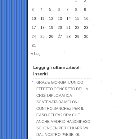
1
2
3
4
5
6
7
8
9
10
11
12
13
14
15
16
17
18
19
20
21
22
23
24
25
26
27
28
29
30
31
« Lug
Leggi gli ultimi articoli
inseriti
GRAZIE GIORGIA! L’UNICO
EFFETTO CONCRETO DELLA
CRISI DIPLOMATICA
SCATENATA DA MELONI
CONTRO SANCHEZ PER IL
CASO CEUTA? ORA CHE
ANCHE MADRID HA SOSPESO
SCHENGEN PER CHI ARRIVA
DAL NOSTRO PAESE, GLI