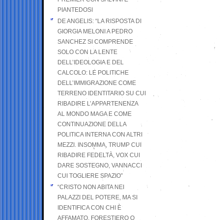
PIANTEDOSI
DE ANGELIS: “LA RISPOSTA DI
GIORGIA MELONI A PEDRO
SANCHEZ SI COMPRENDE
SOLO CON LA LENTE
DELL’IDEOLOGIA E DEL
CALCOLO: LE POLITICHE
DELL’IMMIGRAZIONE COME
TERRENO IDENTITARIO SU CUI
RIBADIRE L’APPARTENENZA
AL MONDO MAGA E COME
CONTINUAZIONE DELLA
POLITICA INTERNA CON ALTRI
MEZZI. INSOMMA, TRUMP CUI
RIBADIRE FEDELTÀ, VOX CUI
DARE SOSTEGNO, VANNACCI
CUI TOGLIERE SPAZIO”
“CRISTO NON ABITA NEI
PALAZZI DEL POTERE, MA SI
IDENTIFICA CON CHI È
AFFAMATO, FORESTIERO O