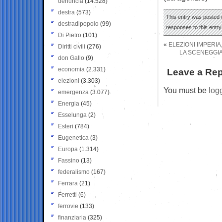
denuncia
(14.528)
destra
(573)
This entry was posted o
destradipopolo
(99)
responses to this entr
Di Pietro
(101)
«
ELEZIONI IMPERIA
Diritti civili
(276)
LA SCENEGGIA
don Gallo
(9)
economia
(2.331)
Leave a Rep
elezioni
(3.303)
You must be
log
emergenza
(3.077)
Energia
(45)
Esselunga
(2)
Esteri
(784)
Eugenetica
(3)
Europa
(1.314)
Fassino
(13)
federalismo
(167)
Ferrara
(21)
Ferretti
(6)
ferrovie
(133)
finanziaria
(325)