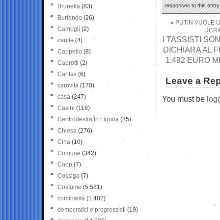
responses to this entr
Brunetta
(83)
Burlando
(26)
«
PUTIN VUOLE 
Camogli
(2)
UCRA
I TASSISTI SO
canile
(4)
DICHIARA AL F
Cappello
(8)
1.492 EURO M
Caprotti
(2)
Caritas
(6)
Leave a Rep
carovita
(170)
casa
(247)
You must be
log
Casini
(119)
Centrodestra in Liguria
(35)
Chiesa
(276)
Cina
(10)
Comune
(342)
Coop
(7)
Cossiga
(7)
Costume
(5.581)
criminalità
(1.402)
democratici e progressisti
(19)