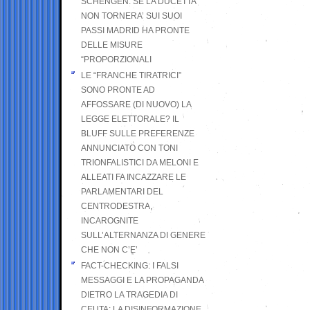
SCHENGEN. SE LA DUCETTA
NON TORNERA’ SUI SUOI
PASSI MADRID HA PRONTE
DELLE MISURE
“PROPORZIONALI
LE “FRANCHE TIRATRICI”
SONO PRONTE AD
AFFOSSARE (DI NUOVO) LA
LEGGE ELETTORALE? IL
BLUFF SULLE PREFERENZE
ANNUNCIATO CON TONI
TRIONFALISTICI DA MELONI E
ALLEATI FA INCAZZARE LE
PARLAMENTARI DEL
CENTRODESTRA,
INCAROGNITE
SULL’ALTERNANZA DI GENERE
CHE NON C’E’
FACT-CHECKING: I FALSI
MESSAGGI E LA PROPAGANDA
DIETRO LA TRAGEDIA DI
CEUTA: LA DISINFORMAZIONE