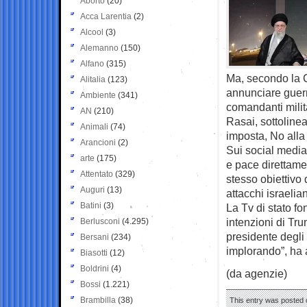
Aborto
(20)
Acca Larentia
(2)
Alcool
(3)
Alemanno
(150)
Alfano
(315)
Ma, secondo la C
Alitalia
(123)
annunciare guerr
Ambiente
(341)
comandanti milit
AN
(210)
Rasai, sottoline
Animali
(74)
imposta, No alla
Arancioni
(2)
Sui social media,
arte
(175)
e pace direttame
Attentato
(329)
stesso obiettivo 
Auguri
(13)
attacchi israelian
Batini
(3)
La Tv di stato f
intenzioni di Tru
Berlusconi
(4.295)
presidente degli 
Bersani
(234)
implorando”, ha 
Biasotti
(12)
Boldrini
(4)
(da agenzie)
Bossi
(1.221)
Brambilla
(38)
This entry was posted o