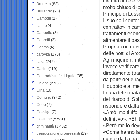
circuito di Lele 
Brunetta
(83)
molto chiuso di al
Burlando
(26)
Principe di Luss
Camogli
(2)
Il suo call cente
canile
(4)
contratto» in ca
Cappello
(8)
trattamenti econo
alimentare il pa
Caprotti
(2)
Proprio con ques
Caritas
(6)
delle notti di Arc
carovita
(170)
Agli inquirenti i
casa
(247)
invece verificare
Casini
(119)
direttamente (tram
Centrodestra in Liguria
(35)
da parte delle ra
Chiesa
(276)
Il dubbio è alime
Cina
(10)
In una telefonat
Comune
(342)
del ritardo di Spi
Coop
(7)
rispondere dalla 
«Amò, ma ti rifai
Cossiga
(7)
definitivo». «Eh
Costume
(5.581)
«Però me lo devo
criminalità
(1.402)
«Come hanno fatte
democratici e progressisti
(19)
concorda l’altra.