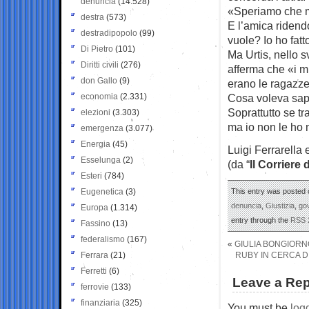
denuncia
(14.528)
«Speriamo che m
destra
(573)
E l’amica ridendo:
destradipopolo
(99)
vuole? Io ho fatt
Di Pietro
(101)
Ma Urtis, nello s
Diritti civili
(276)
afferma che «i m
don Gallo
(9)
erano le ragazze
economia
(2.331)
Cosa voleva sap
Soprattutto se tr
elezioni
(3.303)
ma io non le ho 
emergenza
(3.077)
Energia
(45)
Luigi Ferrarella
Esselunga
(2)
(da “
Il Corriere 
Esteri
(784)
Eugenetica
(3)
This entry was posted 
denuncia
,
Giustizia
,
go
Europa
(1.314)
entry through the
RSS 
Fassino
(13)
federalismo
(167)
«
GIULIA BONGIORN
Ferrara
(21)
RUBY IN CERCA DI
Ferretti
(6)
Leave a Rep
ferrovie
(133)
finanziaria
(325)
You must be
log