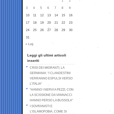
1
2
3
4
5
6
7
8
9
10
11
12
13
14
15
16
17
18
19
20
21
22
23
24
25
26
27
28
29
30
31
« Lug
Leggi gli ultimi articoli
inseriti
CRISI DEI MIGRANTI, LA
GERMANIA: “I CLANDESTINI
VERRANNO ESPULSI VERSO
L’ITALIA”
“HANNO I NERVI A PEZZI, CON
LA SCISSIONE DA VANNACCI
HANNO PERSO LA BUSSOLA”
I SOVRANISTI E
L’ISLAMOFOBIA, COME SI