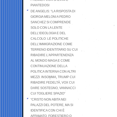
PIANTEDOSI
DE ANGELIS: “LA RISPOSTA DI
GIORGIA MELONI A PEDRO
SANCHEZ SI COMPRENDE
SOLO CON LA LENTE
DELL’IDEOLOGIA E DEL
CALCOLO: LE POLITICHE
DELL’IMMIGRAZIONE COME
TERRENO IDENTITARIO SU CUI
RIBADIRE L’APPARTENENZA
AL MONDO MAGA E COME
CONTINUAZIONE DELLA
POLITICA INTERNA CON ALTRI
MEZZI. INSOMMA, TRUMP CUI
RIBADIRE FEDELTÀ, VOX CUI
DARE SOSTEGNO, VANNACCI
CUI TOGLIERE SPAZIO”
“CRISTO NON ABITA NEI
PALAZZI DEL POTERE, MA SI
IDENTIFICA CON CHI È
AFFAMATO, FORESTIERO O