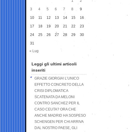
1
2
3
4
5
6
7
8
9
10
11
12
13
14
15
16
17
18
19
20
21
22
23
24
25
26
27
28
29
30
31
« Lug
Leggi gli ultimi articoli
inseriti
GRAZIE GIORGIA! L’UNICO
EFFETTO CONCRETO DELLA
CRISI DIPLOMATICA
SCATENATA DA MELONI
CONTRO SANCHEZ PER IL
CASO CEUTA? ORA CHE
ANCHE MADRID HA SOSPESO
SCHENGEN PER CHI ARRIVA
DAL NOSTRO PAESE, GLI