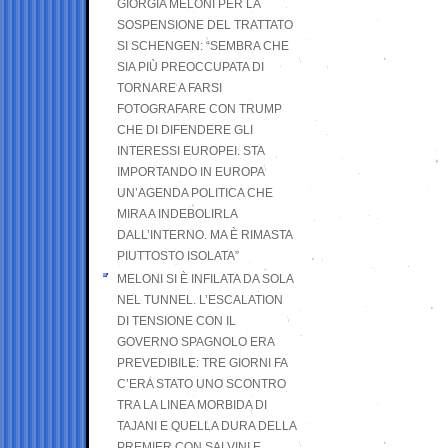
GIORGIA MELONI PER LA
SOSPENSIONE DEL TRATTATO
SI SCHENGEN: “SEMBRA CHE
SIA PIÙ PREOCCUPATA DI
TORNARE A FARSI
FOTOGRAFARE CON TRUMP
CHE DI DIFENDERE GLI
INTERESSI EUROPEI. STA
IMPORTANDO IN EUROPA
UN’AGENDA POLITICA CHE
MIRA A INDEBOLIRLA
DALL’INTERNO. MA È RIMASTA
PIUTTOSTO ISOLATA”
MELONI SI È INFILATA DA SOLA
NEL TUNNEL. L’ESCALATION
DI TENSIONE CON IL
GOVERNO SPAGNOLO ERA
PREVEDIBILE: TRE GIORNI FA
C’ERA STATO UNO SCONTRO
TRA LA LINEA MORBIDA DI
TAJANI E QUELLA DURA DELLA
PREMIER CON SALVINI E