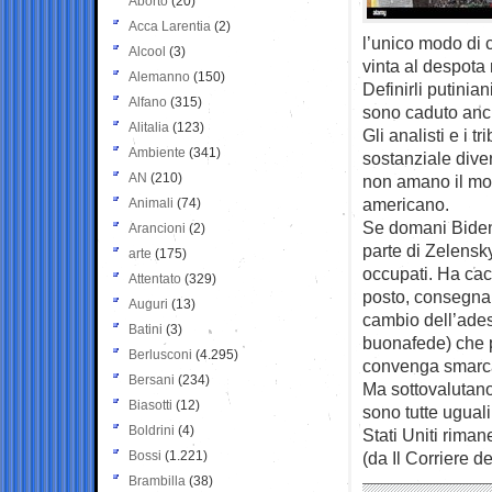
Aborto
(20)
Acca Larentia
(2)
l’unico modo di c
Alcool
(3)
vinta al despota 
Alemanno
(150)
Definirli putinia
Alfano
(315)
sono caduto anch
Alitalia
(123)
Gli analisti e i t
Ambiente
(341)
sostanziale diver
AN
(210)
non amano il mo
americano.
Animali
(74)
Se domani Biden 
Arancioni
(2)
parte di Zelensky
arte
(175)
occupati. Ha cacc
Attentato
(329)
posto, consegnand
Auguri
(13)
cambio dell’ades
Batini
(3)
buonafede) che pe
Berlusconi
(4.295)
convenga smarca
Bersani
(234)
Ma sottovalutan
Biasotti
(12)
sono tutte uguali
Boldrini
(4)
Stati Uniti riman
Bossi
(1.221)
(da Il Corriere d
Brambilla
(38)