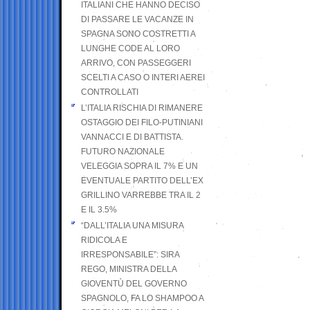
ITALIANI CHE HANNO DECISO
DI PASSARE LE VACANZE IN
SPAGNA SONO COSTRETTI A
LUNGHE CODE AL LORO
ARRIVO, CON PASSEGGERI
SCELTI A CASO O INTERI AEREI
CONTROLLATI
L’ITALIA RISCHIA DI RIMANERE
OSTAGGIO DEI FILO-PUTINIANI
VANNACCI E DI BATTISTA.
FUTURO NAZIONALE
VELEGGIA SOPRA IL 7% E UN
EVENTUALE PARTITO DELL’EX
GRILLINO VARREBBE TRA IL 2
E IL 3.5%
“DALL’ITALIA UNA MISURA
RIDICOLA E
IRRESPONSABILE”: SIRA
REGO, MINISTRA DELLA
GIOVENTÙ DEL GOVERNO
SPAGNOLO, FA LO SHAMPOO A