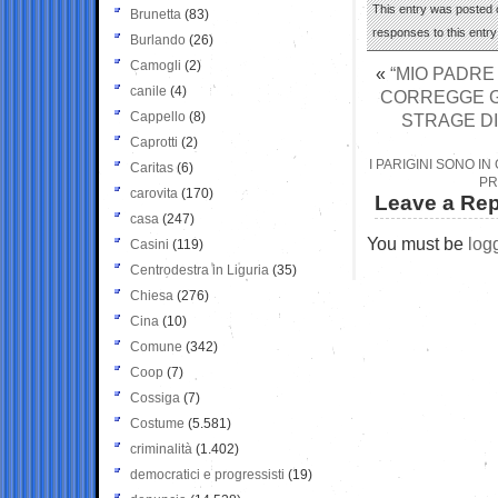
This entry was posted 
Brunetta
(83)
responses to this entr
Burlando
(26)
Camogli
(2)
«
“MIO PADRE
canile
(4)
CORREGGE GI
Cappello
(8)
STRAGE DI
Caprotti
(2)
I PARIGINI SONO I
Caritas
(6)
PR
carovita
(170)
Leave a Rep
casa
(247)
You must be
log
Casini
(119)
Centrodestra in Liguria
(35)
Chiesa
(276)
Cina
(10)
Comune
(342)
Coop
(7)
Cossiga
(7)
Costume
(5.581)
criminalità
(1.402)
democratici e progressisti
(19)