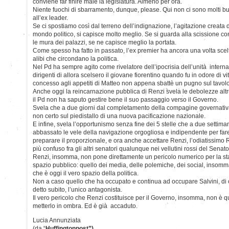
conviene far finire male la legislatura. Almeno per ora.
Niente fuochi di sbarramento, dunque, please. Qui non ci sono molti buon
all’ex leader.
Se ci spostiamo così dal terreno dell’indignazione, l’agitazione creata
mondo politico, si capisce molto meglio. Se si guarda alla scissione co
le mura dei palazzi, se ne capisce meglio la portata.
Come spesso ha fatto in passato, l’ex premier ha ancora una volta sce
alibi che circondano la politica.
Nel Pd ha sempre agito come rivelatore dell’ipocrisia dell’unità intern
dirigenti di allora scelsero il giovane fiorentino quando fu in odore di vi
concesso agli appetiti di Matteo non appena sbattè un pugno sul tavolo
Anche oggi la reincarnazione pubblica di Renzi svela le debolezze altr
il Pd non ha saputo gestire bene il suo passaggio verso il Governo.
Svela che a due giorni dal completamento della compagine governativ
non certo sul piedistallo di una nuova pacificazione nazionale.
E infine, svela l’opportunismo senza fine dei 5 stelle che a due setti
abbassato le vele della navigazione orgogliosa e indipendente per fare
preparare il proporzionale, e ora anche accettare Renzi, l’odiatissimo 
più confuso fra gli altri senatori qualunque nei vellutini rossi del Senato
Renzi, insomma, non pone direttamente un pericolo numerico per la sta
spazio pubblico: quello dei media, delle polemiche, dei social, inso
che è oggi il vero spazio della politica.
Non a caso quello che ha occupato e continua ad occupare Salvini, di 
detto subito, l’unico antagonista.
Il vero pericolo che Renzi costituisce per il Governo, insomma, non è qu
metterlo in ombra. Ed è già accaduto.
Lucia Annunziata
(da “
Huffingtonpost”)