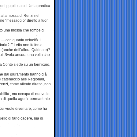
i pulpiti da cui far la predica
 dalla mossa di Renzi nel
me “messaggio” diretto a fuori
lto una mossa che rompe gli
a — con quanta velocità i
ttoria? E Letta non fu forse
 (anche dell’allora Quirinale)?
ui. Svela ancora una volta che
a Conte siede su un formicaio,
mane dal giuramento hanno già
 catenaccio alle Regionali,
Renzi, come alleato diretto, non
.
bilità , ma occupa di nuovo lo
mma di quella agorà permanente
cui vuole diventare, come ha
ello di farlo cadere, ma di