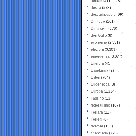
denuncia
(14.528)
destra
(573)
destradipopolo
(99)
Di Pietro
(101)
Diritti civili
(276)
don Gallo
(9)
economia
(2.331)
elezioni
(3.303)
emergenza
(3.077)
Energia
(45)
Esselunga
(2)
Esteri
(784)
Eugenetica
(3)
Europa
(1.314)
Fassino
(13)
federalismo
(167)
Ferrara
(21)
Ferretti
(6)
ferrovie
(133)
finanziaria
(325)