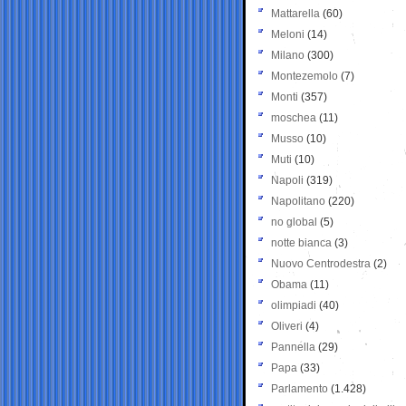
Mattarella
(60)
Meloni
(14)
Milano
(300)
Montezemolo
(7)
Monti
(357)
moschea
(11)
Musso
(10)
Muti
(10)
Napoli
(319)
Napolitano
(220)
no global
(5)
notte bianca
(3)
Nuovo Centrodestra
(2)
Obama
(11)
olimpiadi
(40)
Oliveri
(4)
Pannella
(29)
Papa
(33)
Parlamento
(1.428)