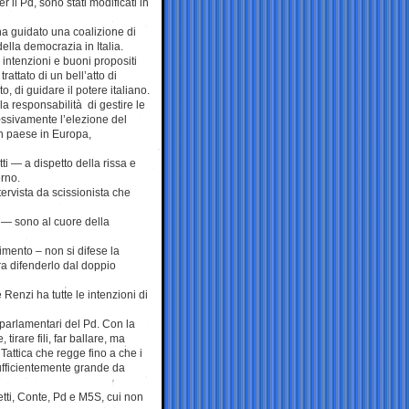
r il Pd, sono stati modificati in
ha guidato una coalizione di
della democrazia in Italia.
e intenzioni e buoni propositi
attato di un bell’atto di
di guidare il potere italiano.
a responsabilità di gestire le
ssivamente l’elezione del
in paese in Europa,
i — a dispetto della rissa e
erno.
ervista da scissionista che
i — sono al cuore della
mento – non si difese la
ra difenderlo dal doppio
Renzi ha tutte le intenzioni di
 parlamentari del Pd. Con la
irare fili, far ballare, ma
 Tattica che regge fino a che i
sufficientemente grande da
ti, Conte, Pd e M5S, cui non