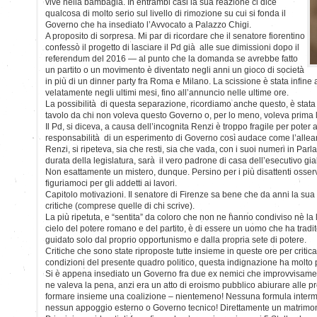
vive nella bambagia. In entrambi casi la sua reazione ci dice
qualcosa di molto serio sul livello di rimozione su cui si fonda il
Governo che ha insediato l’Avvocato a Palazzo Chigi.
A proposito di sorpresa. Mi par di ricordare che il senatore fiorentino
confessò il progetto di lasciare il Pd già alle sue dimissioni dopo il
referendum del 2016 — al punto che la domanda se avrebbe fatto
un partito o un movimento è diventato negli anni un gioco di società
in più di un dinner party fra Roma e Milano. La scissione è stata infi
velatamente negli ultimi mesi, fino all’annuncio nelle ultime ore.
La possibilità di questa separazione, ricordiamo anche questo, è stata 
tavolo da chi non voleva questo Governo o, per lo meno, voleva prima le
Il Pd, si diceva, a causa dell’incognita Renzi è troppo fragile per poter
responsabilità di un esperimento di Governo così audace come l’allean
Renzi, si ripeteva, sia che resti, sia che vada, con i suoi numeri in Parl
durata della legislatura, sarà il vero padrone di casa dell’esecutivo gia
Non esattamente un mistero, dunque. Persino per i più disattenti osserva
figuriamoci per gli addetti ai lavori.
Capitolo motivazioni. Il senatore di Firenze sa bene che da anni la sua
critiche (comprese quelle di chi scrive).
La più ripetuta, e “sentita” da coloro che non ne hanno condiviso nè la li
cielo del potere romano e del partito, è di essere un uomo che ha tradito
guidato solo dal proprio opportunismo e dalla propria sete di potere.
Critiche che sono state riproposte tutte insieme in queste ore per critica
condizioni del presente quadro politico, questa indignazione ha molto po
Si è appena insediato un Governo fra due ex nemici che improvvisam
ne valeva la pena, anzi era un atto di eroismo pubblico abiurare alle p
formare insieme una coalizione – nientemeno! Nessuna formula interm
nessun appoggio esterno o Governo tecnico! Direttamente un matrimon