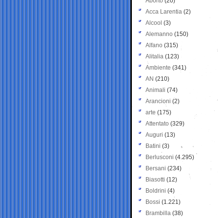
Aborto
(20)
Acca Larentia
(2)
Alcool
(3)
Alemanno
(150)
Alfano
(315)
Alitalia
(123)
Ambiente
(341)
AN
(210)
Animali
(74)
Arancioni
(2)
arte
(175)
Attentato
(329)
Auguri
(13)
Batini
(3)
Berlusconi
(4.295)
Bersani
(234)
Biasotti
(12)
Boldrini
(4)
Bossi
(1.221)
Brambilla
(38)