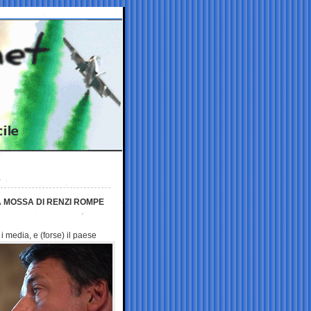
A MOSSA DI RENZI ROMPE
i media, e (forse) il paese