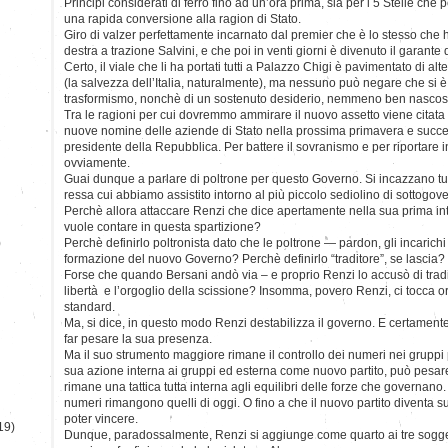
Principi considerati di ferro fino ad un’ora prima, sia per i 5 Stelle che pe
una rapida conversione alla ragion di Stato.
Giro di valzer perfettamente incarnato dal premier che è lo stesso che 
destra a trazione Salvini, e che poi in venti giorni è divenuto il garante 
Certo, il viale che li ha portati tutti a Palazzo Chigi è pavimentato di alt
(la salvezza dell’Italia, naturalmente), ma nessuno può negare che si è tr
trasformismo, nonchè di un sostenuto desiderio, nemmeno ben nascosto, 
Tra le ragioni per cui dovremmo ammirare il nuovo assetto viene citata l
nuove nomine delle aziende di Stato nella prossima primavera e succe
presidente della Repubblica. Per battere il sovranismo e per riportare 
ovviamente.
Guai dunque a parlare di poltrone per questo Governo. Si incazzano tutt
ressa cui abbiamo assistito intorno al più piccolo sediolino di sottogov
Perchè allora attaccare Renzi che dice apertamente nella sua prima int
vuole contare in questa spartizione?
)
Perchè definirlo poltronista dato che le poltrone — pardon, gli incarich
formazione del nuovo Governo? Perchè definirlo “traditore”, se lascia?
Forse che quando Bersani andò via – e proprio Renzi lo accusò di tradi
libertà e l’orgoglio della scissione? Insomma, povero Renzi, ci tocca o
standard.
Ma, si dice, in questo modo Renzi destabilizza il governo. E certamente 
far pesare la sua presenza.
Ma il suo strumento maggiore rimane il controllo dei numeri nei gruppi
sua azione interna ai gruppi ed esterna come nuovo partito, può pesare, t
rimane una tattica tutta interna agli equilibri delle forze che governano.
numeri rimangono quelli di oggi. O fino a che il nuovo partito diventa 
poter vincere.
19)
Dunque, paradossalmente, Renzi si aggiunge come quarto ai tre sogget