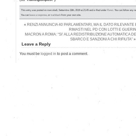
This entry was posted on mercoledì, Settembre 18th, 2019 at 21:45 and is filed under
Renzi
. You can follow any r
You can
leave a response
, or
trackback
from your own site.
«
RENZI ANNUNCIA 40 PARLAMENTARI, MA IL DATO RILEVANTE 
RIMASTI NEL PD CON LOTTI E GUERIN
MACRON A ROMA: “SI’ ALLA REDISTRIBUZIONE AUTOMATICA DE
SBARCO E SANZIONI A CHI RIFIUTA”
»
Leave a Reply
You must be
logged in
to post a comment.