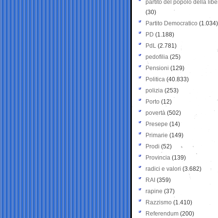
partito del popolo della libe
(30)
Partito Democratico
(1.034)
PD
(1.188)
PdL
(2.781)
pedofilia
(25)
Pensioni
(129)
Politica
(40.833)
polizia
(253)
Porto
(12)
povertà
(502)
Presepe
(14)
Primarie
(149)
Prodi
(52)
Provincia
(139)
radici e valori
(3.682)
RAI
(359)
rapine
(37)
Razzismo
(1.410)
Referendum
(200)