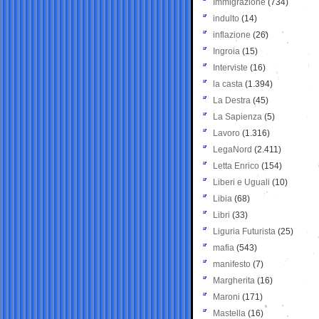
Immigrazione
(734)
indulto
(14)
inflazione
(26)
Ingroia
(15)
Interviste
(16)
la casta
(1.394)
La Destra
(45)
La Sapienza
(5)
Lavoro
(1.316)
LegaNord
(2.411)
Letta Enrico
(154)
Liberi e Uguali
(10)
Libia
(68)
Libri
(33)
Liguria Futurista
(25)
mafia
(543)
manifesto
(7)
Margherita
(16)
Maroni
(171)
Mastella
(16)