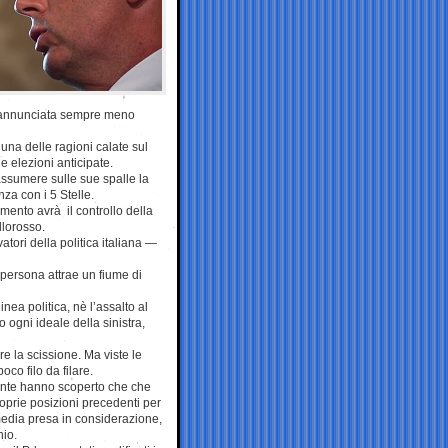
ne annunciata sempre meno
una delle ragioni calate sul
 elezioni anticipate.
 assumere sulle sue spalle la
za con i 5 Stelle.
amento avrà il controllo della
llorosso.
tori della politica italiana —
 persona attrae un fiume di
nea politica, nè l’assalto al
 ogni ideale della sinistra,
re la scissione. Ma viste le
co filo da filare.
ente hanno scoperto che che
roprie posizioni precedenti per
edia presa in considerazione,
io.