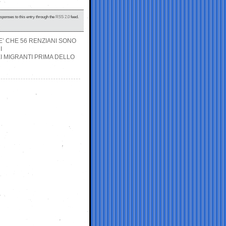
esponses to this entry through the
RSS 2.0
feed.
E’ CHE 56 RENZIANI SONO
I
I MIGRANTI PRIMA DELLO