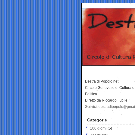
Destra di Popolo.net
Circolo Genovese di Cultura e
Politica
Diretto da Riccardo Fucile
Scrivici: destradipopolo@gma
Categorie
100 giorni
(5)