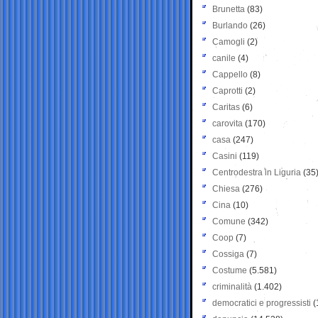
Brunetta
(83)
Burlando
(26)
Camogli
(2)
canile
(4)
Cappello
(8)
Caprotti
(2)
Caritas
(6)
carovita
(170)
casa
(247)
Casini
(119)
Centrodestra in Liguria
(35
Chiesa
(276)
Cina
(10)
Comune
(342)
Coop
(7)
Cossiga
(7)
Costume
(5.581)
criminalità
(1.402)
democratici e progressisti
(