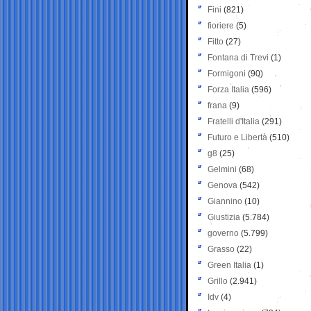
Fini
(821)
fioriere
(5)
Fitto
(27)
Fontana di Trevi
(1)
Formigoni
(90)
Forza Italia
(596)
frana
(9)
Fratelli d'Italia
(291)
Futuro e Libertà
(510)
g8
(25)
Gelmini
(68)
Genova
(542)
Giannino
(10)
Giustizia
(5.784)
governo
(5.799)
Grasso
(22)
Green Italia
(1)
Grillo
(2.941)
Idv
(4)