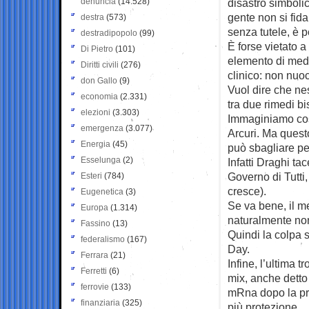
denuncia
(14.528)
disastro simbolic
gente non si fida
destra
(573)
senza tutele, è 
destradipopolo
(99)
È forse vietato 
Di Pietro
(101)
elemento di med
Diritti civili
(276)
clinico: non nuo
don Gallo
(9)
Vuol dire che nes
economia
(2.331)
tra due rimedi bi
elezioni
(3.303)
Immaginiamo cosa
emergenza
(3.077)
Arcuri. Ma questo
Energia
(45)
può sbagliare pe
Esselunga
(2)
Infatti Draghi ta
Governo di Tutti
Esteri
(784)
cresce).
Eugenetica
(3)
Se va bene, il me
Europa
(1.314)
naturalmente non
Fassino
(13)
Quindi la colpa 
federalismo
(167)
Day.
Ferrara
(21)
Infine, l’ultima 
Ferretti
(6)
mix, anche detto 
ferrovie
(133)
mRna dopo la pri
finanziaria
(325)
più protezione.