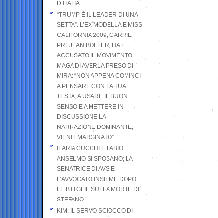
D’ITALIA
“TRUMP È IL LEADER DI UNA
SETTA”. L’EX MODELLA E MISS
CALIFORNIA 2009, CARRIE
PREJEAN BOLLER, HA
ACCUSATO IL MOVIMENTO
MAGA DI AVERLA PRESO DI
MIRA: “NON APPENA COMINCI
A PENSARE CON LA TUA
TESTA, A USARE IL BUON
SENSO E A METTERE IN
DISCUSSIONE LA
NARRAZIONE DOMINANTE,
VIENI EMARGINATO”
ILARIA CUCCHI E FABIO
ANSELMO SI SPOSANO; LA
SENATRICE DI AVS E
L’AVVOCATO INSIEME DOPO
LE BTTGLIE SULLA MORTE DI
STEFANO
KIM, IL SERVO SCIOCCO DI