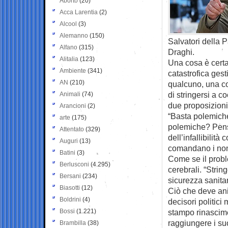
Aborto
(20)
Acca Larentia
(2)
Alcool
(3)
Alemanno
(150)
Salvatori della Pa
Alfano
(315)
Draghi.
Alitalia
(123)
Una cosa è certa
Ambiente
(341)
catastrofica gest
AN
(210)
qualcuno, una c
di stringersi a c
Animali
(74)
due proposizioni
Arancioni
(2)
“Basta polemiche
arte
(175)
polemiche? Pensa
Attentato
(329)
dell’infallibili
Auguri
(13)
comandano i nonn
Batini
(3)
Come se il probl
Berlusconi
(4.295)
cerebrali. “String
Bersani
(234)
sicurezza sanita
Biasotti
(12)
Ciò che deve anim
Boldrini
(4)
decisori politici 
Bossi
(1.221)
stampo rinascimen
raggiungere i suo
Brambilla
(38)