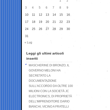
1
2
3
4
5
6
7
8
9
10
11
12
13
14
15
16
17
18
19
20
21
22
23
24
25
26
27
28
29
30
31
« Lug
Leggi gli ultimi articoli
inseriti
MASCHERINE DI BRONZO, IL
GOVERNO MELONI HA
SECRETATO LA
DOCUMENTAZIONE
SULL’ACCORDO DA OLTRE 100
MILIONI CON LA SOCIETÀ JC
ELECTRONICS, DI PROPRIETÀ
DELL’IMPRENDITORE DARIO
BIANCHI, VICINO A FRATELLI