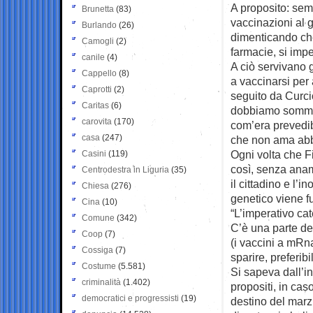
A proposito: sem
Brunetta
(83)
vaccinazioni al 
Burlando
(26)
dimenticando che
Camogli
(2)
farmacie, si impe
canile
(4)
A ciò servivano 
Cappello
(8)
a vaccinarsi per 
Caprotti
(2)
seguito da Curci
Caritas
(6)
dobbiamo sommini
carovita
(170)
com’era prevedibil
casa
(247)
che non ama abb
Ogni volta che F
Casini
(119)
così, senza anam
Centrodestra in Liguria
(35)
il cittadino e l’
Chiesa
(276)
genetico viene fu
Cina
(10)
“L’imperativo ca
Comune
(342)
C’è una parte del
Coop
(7)
(i vaccini a mRna
Cossiga
(7)
sparire, preferib
Costume
(5.581)
Si sapeva dall’in
criminalità
(1.402)
propositi, in cas
democratici e progressisti
(19)
destino del marzi