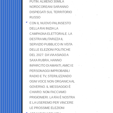
PUTIN: ALMENO 30MILA
NORDCOREANI SARANNO
DISPIEGATI SUL TERRITORIO
RUSSO
CON IL NUOVO PALINSESTO
DELLA RAI INIZIA LA
CAMPAGNA ELETTORALE. LA
DESTRA MILITARIZZA IL
SERVIZIO PUBBLICO IN VISTA
DELLE ELEZIONI POLITICHE
DEL 2027: DA VIA ASIAGO A
SAXA RUBRA, HANNO
INFARCITO DI AMANTI, AMICI E
PERSONAGGI IMPROBABILI
RADIO E TV, STERILIZZANDO
OGNI VOCE NON ORGANICA AL
GOVERNO. IL MESSAGGIO È
CHIARO: NON FACCIAMO
PRIGIONIERI. LA RAI È NOSTRA
E LA USEREMO PER VINCERE
LE PROSSIME ELEZIONI