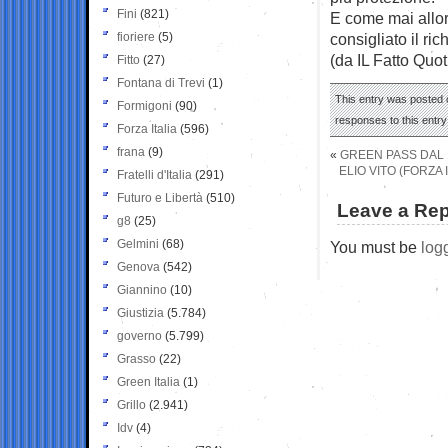
Fini
(821)
E come mai allor
fioriere
(5)
consigliato il r
(da IL Fatto Quot
Fitto
(27)
Fontana di Trevi
(1)
This entry was posted o
Formigoni
(90)
responses to this entr
Forza Italia
(596)
frana
(9)
«
GREEN PASS DAL 
ELIO VITO (FORZA
Fratelli d'Italia
(291)
Futuro e Libertà
(510)
Leave a Rep
g8
(25)
Gelmini
(68)
You must be
log
Genova
(542)
Giannino
(10)
Giustizia
(5.784)
governo
(5.799)
Grasso
(22)
Green Italia
(1)
Grillo
(2.941)
Idv
(4)