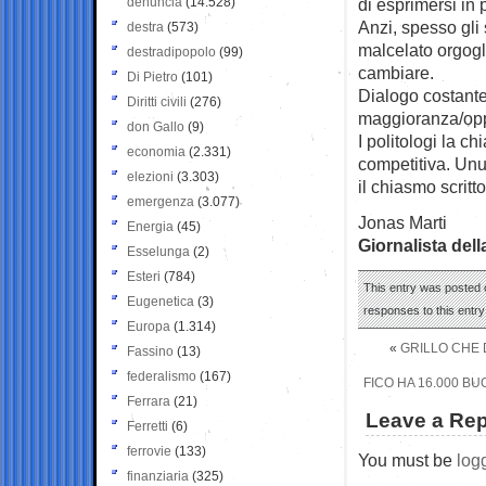
denuncia
(14.528)
di esprimersi in 
Anzi, spesso gli 
destra
(573)
malcelato orgogl
destradipopolo
(99)
cambiare.
Di Pietro
(101)
Dialogo costante
Diritti civili
(276)
maggioranza/opp
don Gallo
(9)
I politologi la 
economia
(2.331)
competitiva. Unus
elezioni
(3.303)
il chiasmo scritt
emergenza
(3.077)
Jonas Marti
Energia
(45)
Giornalista del
Esselunga
(2)
Esteri
(784)
This entry was posted 
Eugenetica
(3)
responses to this entr
Europa
(1.314)
«
GRILLO CHE D
Fassino
(13)
federalismo
(167)
FICO HA 16.000 B
Ferrara
(21)
Leave a Rep
Ferretti
(6)
ferrovie
(133)
You must be
log
finanziaria
(325)