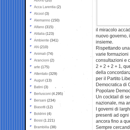
Aborto
(20)
Acca Larentia
(2)
Alcool
(3)
Alemanno
(150)
Alfano
(315)
il miracolo acca
Alitalia
(123)
nuovo governo, i
Ambiente
(341)
insieme.
AN
(210)
Rispettando una p
varie formazioni 
Animali
(74)
consultazioni e 
Arancioni
(2)
2 + 2 + 2 + 1, qu
arte
(175)
della concordanza
Attentato
(329)
per il Partito Li
Auguri
(13)
Democratica di Ce
Batini
(3)
Popolare Democrat
Berlusconi
(4.295)
Un cocktail di se
Bersani
(234)
nazionale, ma an
Biasotti
(12)
I governi di larg
Boldrini
(4)
presenti ad ogni 
Bossi
(1.221)
ancora fino a qu
Sempre cercando, 
Brambilla
(38)