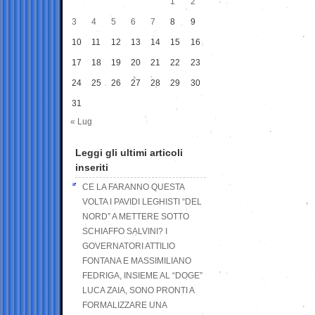
1
2
3
4
5
6
7
8
9
10
11
12
13
14
15
16
17
18
19
20
21
22
23
24
25
26
27
28
29
30
31
« Lug
Leggi gli ultimi articoli
inseriti
CE LA FARANNO QUESTA
VOLTA I PAVIDI LEGHISTI “DEL
NORD” A METTERE SOTTO
SCHIAFFO SALVINI? I
GOVERNATORI ATTILIO
FONTANA E MASSIMILIANO
FEDRIGA, INSIEME AL “DOGE”
LUCA ZAIA, SONO PRONTI A
FORMALIZZARE UNA