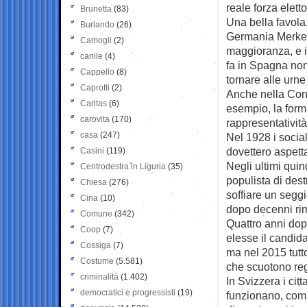
reale forza eletto
Brunetta
(83)
Una bella favola,
Burlando
(26)
Germania Merkel
Camogli
(2)
maggioranza, e in
canile
(4)
fa in Spagna non
Cappello
(8)
tornare alle urn
Caprotti
(2)
Anche nella Conf
Caritas
(6)
esempio, la form
carovita
(170)
rappresentatività 
casa
(247)
Nel 1928 i social
dovettero aspetta
Casini
(119)
Negli ultimi quind
Centrodestra in Liguria
(35)
populista di dest
Chiesa
(276)
soffiare un segg
Cina
(10)
dopo decenni rim
Comune
(342)
Quattro anni dop
Coop
(7)
elesse il candida
Cossiga
(7)
ma nel 2015 tutto 
Costume
(5.581)
che scuotono re
criminalità
(1.402)
In Svizzera i cit
democratici e progressisti
(19)
funzionano, comp