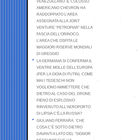
VENEZUELANO .IL COLOSSO
AMERICANO CHEVRON HA
RADDOPPIATO L’AREA
ASSEGNATA ALLA JOINT
VENTURE “PETROPIAR” NELLA
FASCIA DELL’ORINOCO,
L’AREA CHE OSPITA LE
MAGGIORI RISERVE MONDIALI
DI GREGGIO
LA GERMANIA SI CONFERMA IL
VENTRE MOLLE DELL’EUROPA
(PER LA GIOIA DI PUTIN). COME
MAI I TEDESCHI NON
VOGLIONO AMMETTERE CHE
DIETRO AL CASO DEL DRONE
PIENO DI ESPLOSIVO
RINVENUTO ALL’AEROPORTO
DI LIPSIA C’È LA RUSSIA?
GIULIANO FERRARA: ’CHE
COSA C’È SOTTO DIETRO
DAVANTI A LATO DEL “SIGNOR