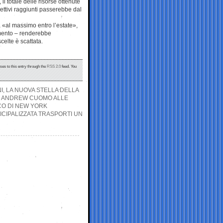
l totale delle risorse ottenute
iettivi raggiunti passerebbe dal
 «al massimo entro l’estate»,
amento – renderebbe
scelte è scattata.
ses to this entry through the
RSS 2.0
feed. You
, LA NUOVA STELLA DELLA
E ANDREW CUOMO ALLE
CO DI NEW YORK
ICIPALIZZATA TRASPORTI UN