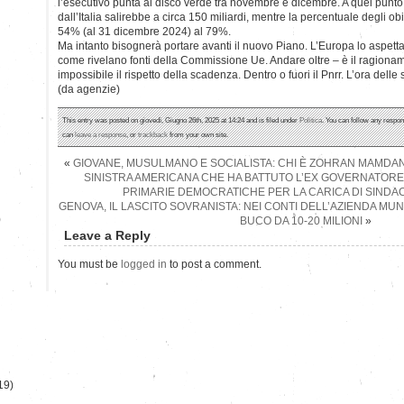
l’esecutivo punta al disco verde tra novembre e dicembre. A quel punto, i
dall’Italia salirebbe a circa 150 miliardi, mentre la percentuale degli ob
54% (al 31 dicembre 2024) al 79%.
Ma intanto bisognerà portare avanti il nuovo Piano. L’Europa lo aspetta
come rivelano fonti della Commissione Ue. Andare oltre – è il ragion
impossibile il rispetto della scadenza. Dentro o fuori il Pnrr. L’ora delle 
(da agenzie)
This entry was posted on giovedì, Giugno 26th, 2025 at 14:24 and is filed under
Politica
. You can follow any respon
can
leave a response
, or
trackback
from your own site.
«
GIOVANE, MUSULMANO E SOCIALISTA: CHI È ZOHRAN MAMDANI
SINISTRA AMERICANA CHE HA BATTUTO L’EX GOVERNATOR
PRIMARIE DEMOCRATICHE PER LA CARICA DI SINDA
GENOVA, IL LASCITO SOVRANISTA: NEI CONTI DELL’AZIENDA MUN
)
BUCO DA 10-20 MILIONI
»
Leave a Reply
You must be
logged in
to post a comment.
19)