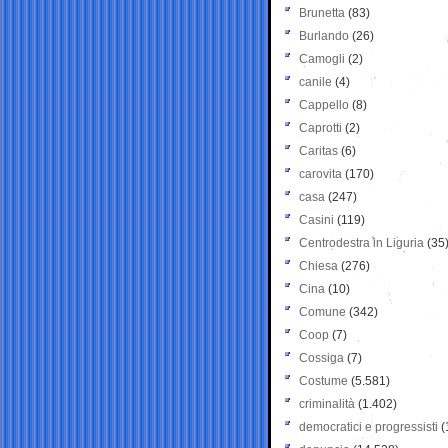
Brunetta
(83)
Burlando
(26)
Camogli
(2)
canile
(4)
Cappello
(8)
Caprotti
(2)
Caritas
(6)
carovita
(170)
casa
(247)
Casini
(119)
Centrodestra in Liguria
(35
Chiesa
(276)
Cina
(10)
Comune
(342)
Coop
(7)
Cossiga
(7)
Costume
(5.581)
criminalità
(1.402)
democratici e progressisti
(