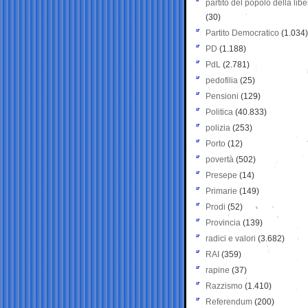
partito del popolo della libe
(30)
Partito Democratico
(1.034)
PD
(1.188)
PdL
(2.781)
pedofilia
(25)
Pensioni
(129)
Politica
(40.833)
polizia
(253)
Porto
(12)
povertà
(502)
Presepe
(14)
Primarie
(149)
Prodi
(52)
Provincia
(139)
radici e valori
(3.682)
RAI
(359)
rapine
(37)
Razzismo
(1.410)
Referendum
(200)