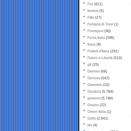
Fini
(821)
fioriere
(5)
Fitto
(27)
Fontana di Trevi
(1)
Formigoni
(90)
Forza Italia
(596)
frana
(9)
Fratelli d'Italia
(291)
Futuro e Libertà
(510)
g8
(25)
Gelmini
(68)
Genova
(542)
Giannino
(10)
Giustizia
(5.784)
governo
(5.799)
Grasso
(22)
Green Italia
(1)
Grillo
(2.941)
Idv
(4)