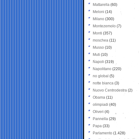
Mattarella
(60)
Meloni
(14)
Milano
(300)
Montezemolo
(7)
Monti
(357)
moschea
(11)
Musso
(10)
Muti
(10)
Napoli
(319)
Napolitano
(220)
no global
(5)
notte bianca
(3)
Nuovo Centrodestra
(2)
Obama
(11)
olimpiadi
(40)
Oliveri
(4)
Pannella
(29)
Papa
(33)
Parlamento
(1.428)