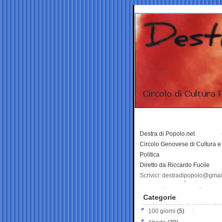
Destra di Popolo.net
Circolo Genovese di Cultura e
Politica
Diretto da Riccardo Fucile
Scrivici: destradipopolo@gma
Categorie
100 giorni
(5)