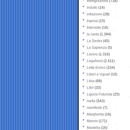
Immigrazione
(734)
indulto
(14)
inflazione
(26)
Ingroia
(15)
Interviste
(16)
la casta
(1.394)
La Destra
(45)
La Sapienza
(5)
Lavoro
(1.316)
LegaNord
(2.411)
Letta Enrico
(154)
Liberi e Uguali
(10)
Libia
(68)
Libri
(33)
Liguria Futurista
(25)
mafia
(543)
manifesto
(7)
Margherita
(16)
Maroni
(171)
Mastella
(16)