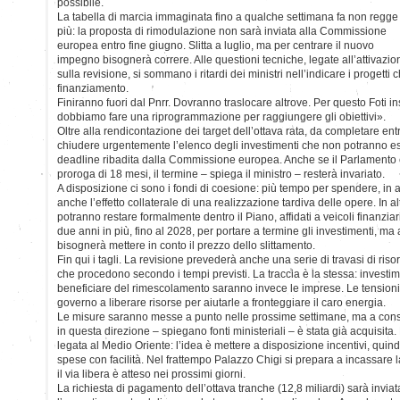
possibile.
La tabella di marcia immaginata fino a qualche settimana fa non regge
più: la proposta di rimodulazione non sarà inviata alla Commissione
europea entro fine giugno. Slitta a luglio, ma per centrare il nuovo
impegno bisognerà correre. Alle questioni tecniche, legate all’attivazi
sulla revisione, si sommano i ritardi dei ministri nell’indicare i progett
finanziamento.
Finiranno fuori dal Pnrr. Dovranno traslocare altrove. Per questo Foti i
dobbiamo fare una riprogrammazione per raggiungere gli obiettivi».
Oltre alla rendicontazione dei target dell’ottava rata, da completare ent
chiudere urgentemente l’elenco degli investimenti che non potranno es
deadline ribadita dalla Commissione europea. Anche se il Parlamento
proroga di 18 mesi, il termine – spiega il ministro – resterà invariato.
A disposizione ci sono i fondi di coesione: più tempo per spendere, in a
anche l’effetto collaterale di una realizzazione tardiva delle opere. In al
potranno restare formalmente dentro il Piano, affidati a veicoli finanzia
due anni in più, fino al 2028, per portare a termine gli investimenti, m
bisognerà mettere in conto il prezzo dello slittamento.
Fin qui i tagli. La revisione prevederà anche una serie di travasi di risors
che procedono secondo i tempi previsti. La traccia è la stessa: investime
beneficiare del rimescolamento saranno invece le imprese. Le tensioni 
governo a liberare risorse per aiutarle a fronteggiare il caro energia.
Le misure saranno messe a punto nelle prossime settimane, ma a con
in questa direzione – spiegano fonti ministeriali – è stata già acquisita. 
legata al Medio Oriente: l’idea è mettere a disposizione incentivi, qui
spese con facilità. Nel frattempo Palazzo Chigi si prepara a incassare la
il via libera è atteso nei prossimi giorni.
La richiesta di pagamento dell’ottava tranche (12,8 miliardi) sarà invia