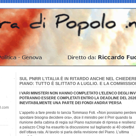
SUL PNRR L’ITALIA È IN RITARDO ANCHE NEL CHIEDER
PIANO: TUTTO È SLITTATO A LUGLIO. E LA COMMISSI
I VARI MINISTERI NON HANNO COMPLETATO L’ELENCO DEGLI IN
POTRANNO ESSERE COMPLETATI ENTRO LA DEADLINE DEL 2026,
INEVITABILMENTE UNA PARTE DEI FONDI ANDRA’ PERSA
il.com
L’appello a fare presto lo lancia Tommaso Foti. «Non possiamo perdere
spostare bisogna decidere ora», dice il ministro per il Pnrr quando la
riunione della cabina di regia sul Piano nazionale di ripresa e resilien
a palazzo Chigi ha esaurito la discussione sul tagliando ai 40 obiettivi
dell’ottava rata. Al tavolo si parla della revisione del Piano. L’ultima