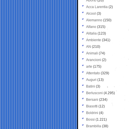
Aborto
(20)
Acca Larentia
(2)
Alcool
(3)
Alemanno
(150)
Alfano
(315)
Alitalia
(123)
Ambiente
(341)
AN
(210)
Animali
(74)
Arancioni
(2)
arte
(175)
Attentato
(329)
Auguri
(13)
Batini
(3)
Berlusconi
(4.295)
Bersani
(234)
Biasotti
(12)
Boldrini
(4)
Bossi
(1.221)
Brambilla
(38)