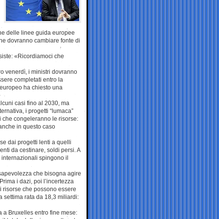
one delle linee guida europee
i che dovranno cambiare fonte di
nsiste: «Ricordiamoci che
ro venerdì, i ministri dovranno
sere completati entro la
 europeo ha chiesto una
lcuni casi fino al 2030, ma
ternativa, i progetti “lumaca”
ri che congeleranno le risorse:
a anche in questo caso
e dai progetti lenti a quelli
nti da cestinare, soldi persi. A
internazionali spingono il
sapevolezza che bisogna agire
Prima i dazi, poi l’incertezza
ndi risorse che possono essere
 settima rata da 18,3 miliardi:
ta a Bruxelles entro fine mese: