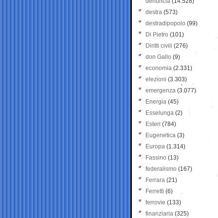
denuncia
(14.528)
destra
(573)
destradipopolo
(99)
Di Pietro
(101)
Diritti civili
(276)
don Gallo
(9)
economia
(2.331)
elezioni
(3.303)
emergenza
(3.077)
Energia
(45)
Esselunga
(2)
Esteri
(784)
Eugenetica
(3)
Europa
(1.314)
Fassino
(13)
federalismo
(167)
Ferrara
(21)
Ferretti
(6)
ferrovie
(133)
finanziaria
(325)