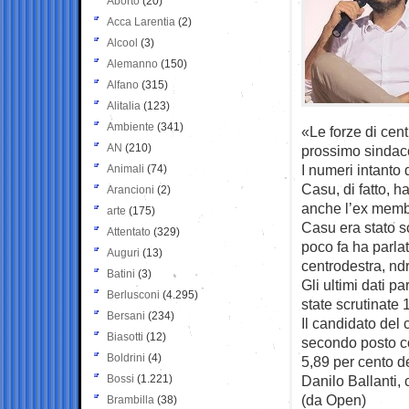
Aborto
(20)
Acca Larentia
(2)
Alcool
(3)
Alemanno
(150)
Alfano
(315)
Alitalia
(123)
Ambiente
(341)
«Le forze di cent
AN
(210)
prossimo sindaco
I numeri intanto 
Animali
(74)
Casu, di fatto, h
Arancioni
(2)
anche l’ex memb
arte
(175)
Casu era stato s
Attentato
(329)
poco fa ha parla
Auguri
(13)
centrodestra, ndr
Batini
(3)
Gli ultimi dati 
Berlusconi
(4.295)
state scrutinate 
Bersani
(234)
Il candidato del 
Biasotti
(12)
secondo posto con
Boldrini
(4)
5,89 per cento d
Bossi
(1.221)
Danilo Ballanti, 
(da Open)
Brambilla
(38)