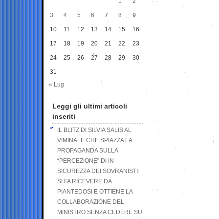
1
2
3
4
5
6
7
8
9
10
11
12
13
14
15
16
17
18
19
20
21
22
23
24
25
26
27
28
29
30
31
« Lug
Leggi gli ultimi articoli
inseriti
IL BLITZ DI SILVIA SALIS AL
VIMINALE CHE SPIAZZA LA
PROPAGANDA SULLA
“PERCEZIONE” DI IN-
SICUREZZA DEI SOVRANISTI:
SI FA RICEVERE DA
PIANTEDOSI E OTTIENE LA
COLLABORAZIONE DEL
MINISTRO SENZA CEDERE SU