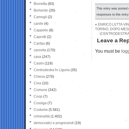
Brunetta
(83)
This entry was posted o
Burlando
(26)
responses to this entr
Camogli
(2)
canile
(4)
«
ENRICO LETTA VIN
TORINO, DOPO MESI
Cappello
(8)
(CENTRODESTRA)
Caprotti
(2)
Leave a Rep
Caritas
(6)
carovita
(170)
You must be
log
casa
(247)
Casini
(119)
Centrodestra in Liguria
(35)
Chiesa
(276)
Cina
(10)
Comune
(342)
Coop
(7)
Cossiga
(7)
Costume
(5.581)
criminalità
(1.402)
democratici e progressisti
(19)