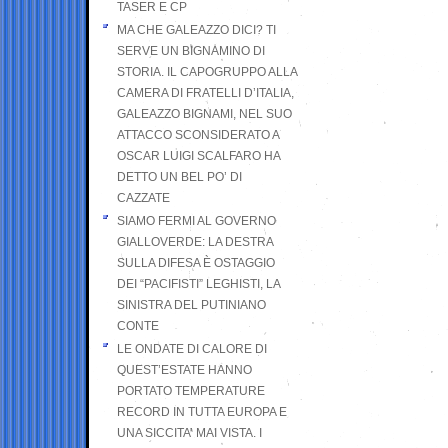
TASER E CP
MA CHE GALEAZZO DICI? TI
SERVE UN BIGNAMINO DI
STORIA. IL CAPOGRUPPO ALLA
CAMERA DI FRATELLI D’ITALIA,
GALEAZZO BIGNAMI, NEL SUO
ATTACCO SCONSIDERATO A
OSCAR LUIGI SCALFARO HA
DETTO UN BEL PO’ DI
CAZZATE
SIAMO FERMI AL GOVERNO
GIALLOVERDE: LA DESTRA
SULLA DIFESA È OSTAGGIO
DEI “PACIFISTI” LEGHISTI, LA
SINISTRA DEL PUTINIANO
CONTE
LE ONDATE DI CALORE DI
QUEST’ESTATE HANNO
PORTATO TEMPERATURE
RECORD IN TUTTA EUROPA E
UNA SICCITA’ MAI VISTA. I