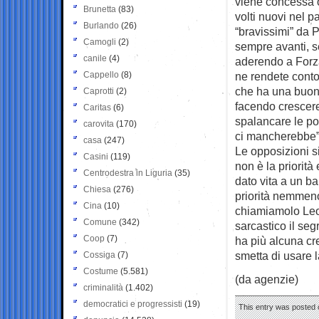
viene concessa o
Brunetta
(83)
volti nuovi nel p
Burlando
(26)
“bravissimi” da P
Camogli
(2)
sempre avanti, s
canile
(4)
aderendo a Forza 
Cappello
(8)
ne rendete conto
che ha una buona
Caprotti
(2)
facendo crescere
Caritas
(6)
spalancare le por
carovita
(170)
ci mancherebbe”
casa
(247)
Le opposizioni si
Casini
(119)
non è la priorità
Centrodestra in Liguria
(35)
dato vita a un ba
Chiesa
(276)
priorità nemmeno
Cina
(10)
chiamiamolo Leon
Comune
(342)
sarcastico il se
Coop
(7)
ha più alcuna cr
smetta di usare l
Cossiga
(7)
Costume
(5.581)
(da agenzie)
criminalità
(1.402)
democratici e progressisti
(19)
This entry was posted o