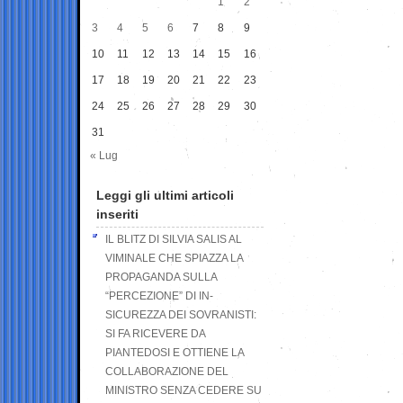
1
2
3
4
5
6
7
8
9
10
11
12
13
14
15
16
17
18
19
20
21
22
23
24
25
26
27
28
29
30
31
« Lug
Leggi gli ultimi articoli
inseriti
IL BLITZ DI SILVIA SALIS AL
VIMINALE CHE SPIAZZA LA
PROPAGANDA SULLA
“PERCEZIONE” DI IN-
SICUREZZA DEI SOVRANISTI:
SI FA RICEVERE DA
PIANTEDOSI E OTTIENE LA
COLLABORAZIONE DEL
MINISTRO SENZA CEDERE SU