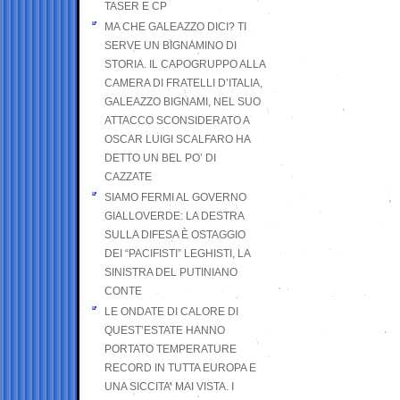
TASER E CP
MA CHE GALEAZZO DICI? TI
SERVE UN BIGNAMINO DI
STORIA. IL CAPOGRUPPO ALLA
CAMERA DI FRATELLI D’ITALIA,
GALEAZZO BIGNAMI, NEL SUO
ATTACCO SCONSIDERATO A
OSCAR LUIGI SCALFARO HA
DETTO UN BEL PO’ DI
CAZZATE
SIAMO FERMI AL GOVERNO
GIALLOVERDE: LA DESTRA
SULLA DIFESA È OSTAGGIO
DEI “PACIFISTI” LEGHISTI, LA
SINISTRA DEL PUTINIANO
CONTE
LE ONDATE DI CALORE DI
QUEST’ESTATE HANNO
PORTATO TEMPERATURE
RECORD IN TUTTA EUROPA E
UNA SICCITA’ MAI VISTA. I