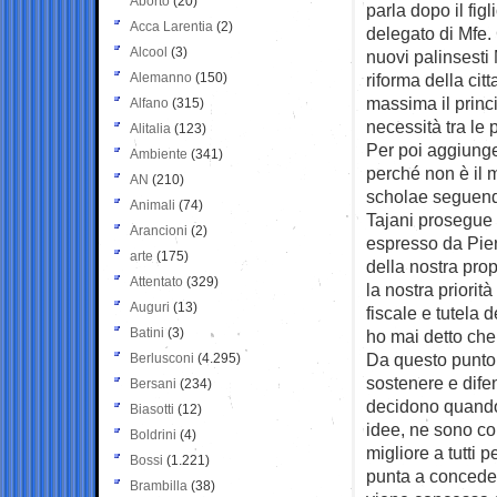
Aborto
(20)
parla dopo il fig
Acca Larentia
(2)
delegato di Mfe.
Alcool
(3)
nuovi palinsesti 
Alemanno
(150)
riforma della cit
massima il princ
Alfano
(315)
necessità tra le 
Alitalia
(123)
Per poi aggiunge
Ambiente
(341)
perché non è il 
AN
(210)
scholae seguendo
Animali
(74)
Tajani prosegue 
Arancioni
(2)
espresso da Pier 
arte
(175)
della nostra pro
Attentato
(329)
la nostra priorit
Auguri
(13)
fiscale e tutela d
Batini
(3)
ho mai detto che 
Da questo punto 
Berlusconi
(4.295)
sostenere e difen
Bersani
(234)
decidono quando,
Biasotti
(12)
idee, ne sono co
Boldrini
(4)
migliore a tutti 
Bossi
(1.221)
punta a conceder
Brambilla
(38)