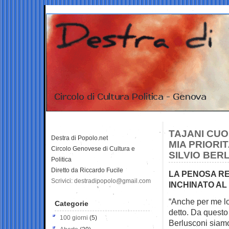
TAJANI CUO
Destra di Popolo.net
MIA PRIORIT
Circolo Genovese di Cultura e
SILVIO BER
Politica
Diretto da Riccardo Fucile
LA PENOSA RE
Scrivici: destradipopolo@gmail.com
INCHINATO A
“Anche per me lo
Categorie
detto. Da
questo 
100 giorni
(5)
Berlusconi siamo 