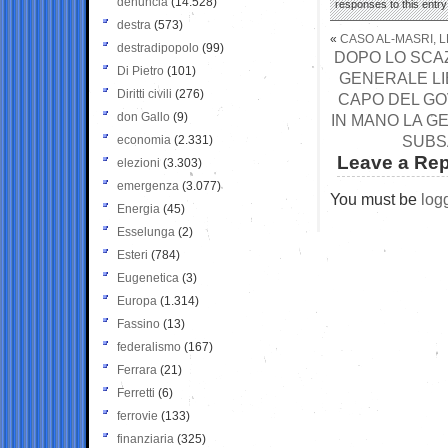
denuncia
(14.528)
responses to this entr
destra
(573)
«
CASO AL-MASRI, L
destradipopolo
(99)
DOPO LO SCAZ
Di Pietro
(101)
GENERALE LIB
Diritti civili
(276)
CAPO DEL GO
don Gallo
(9)
IN MANO LA G
SUBS
economia
(2.331)
Leave a Rep
elezioni
(3.303)
emergenza
(3.077)
You must be
log
Energia
(45)
Esselunga
(2)
Esteri
(784)
Eugenetica
(3)
Europa
(1.314)
Fassino
(13)
federalismo
(167)
Ferrara
(21)
Ferretti
(6)
ferrovie
(133)
finanziaria
(325)