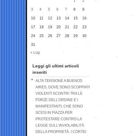
1
2
3
4
5
6
7
8
9
10
11
12
13
14
15
16
17
18
19
20
21
22
23
24
25
26
27
28
29
30
31
« Lug
Leggi gli ultimi articoli
inseriti
ALTA TENSIONE A BUENOS
AIRES, DOVE SONO SCOPPIATI
VIOLENTI SCONTRI TRA LE
FORZE DELL’ORDINE E I
MANIFESTANTI, CHE SONO
SCESI IN PIAZZA PER
PROTESTARE CONTRO LA
LEGGE SULL’INVIOLABILITÀ
DELLA PROPRIETÀ. I CORTEI