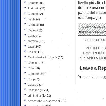
livello più alto 
Brunetta
(83)
durante una conf
Burlando
(26)
parole del vicep
Camogli
(2)
(da Fanpage)
canile
(4)
Cappello
(8)
This entry was posted o
Caprotti
(2)
responses to this entr
Caritas
(6)
«
IL FIGLIO DI
carovita
(170)
casa
(247)
PUTIN È D
Casini
(119)
GAZPROM CR
Centrodestra in Liguria
(35)
INIZIANO A M
Chiesa
(276)
Leave a Rep
Cina
(10)
Comune
(342)
You must be
log
Coop
(7)
Cossiga
(7)
Costume
(5.581)
criminalità
(1.402)
democratici e progressisti
(19)