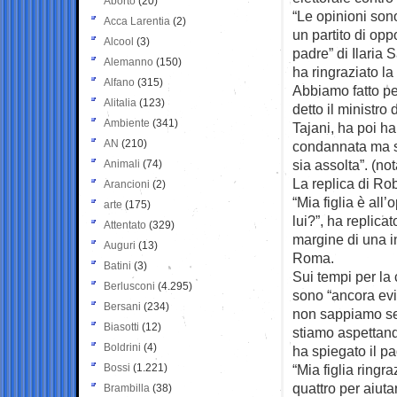
Aborto
(20)
“Le opinioni son
Acca Larentia
(2)
un partito di opp
Alcool
(3)
padre” di Ilaria 
Alemanno
(150)
ha ringraziato l
Alfano
(315)
Abbiamo fatto per
Alitalia
(123)
detto il ministro 
Ambiente
(341)
Tajani, ha poi h
AN
(210)
condannata ma s
sia assolta”. (n
Animali
(74)
La replica di Rob
Arancioni
(2)
“Mia figlia è al
arte
(175)
lui?”, ha replica
Attentato
(329)
margine di una in
Auguri
(13)
Roma.
Batini
(3)
Sui tempi per la 
Berlusconi
(4.295)
sono “ancora evi
Bersani
(234)
non sappiamo se 
Biasotti
(12)
stiamo aspettando
Boldrini
(4)
ha spiegato il p
Bossi
(1.221)
“Mia figlia ring
quattro per aiuta
Brambilla
(38)