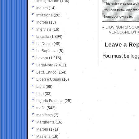
Immigrazione
(734)
This entry was posted o
indulto
(14)
You can follow any res
inflazione
(26)
from your own site.
Ingroia
(15)
«
L’IDV NON SI SCIO
Interviste
(16)
VERGOGNE D’ITA
la casta
(1.394)
Leave a Rep
La Destra
(45)
La Sapienza
(5)
You must be
log
Lavoro
(1.316)
LegaNord
(2.411)
Letta Enrico
(154)
Liberi e Uguali
(10)
Libia
(68)
Libri
(33)
Liguria Futurista
(25)
mafia
(543)
manifesto
(7)
Margherita
(16)
Maroni
(171)
Mastella
(16)