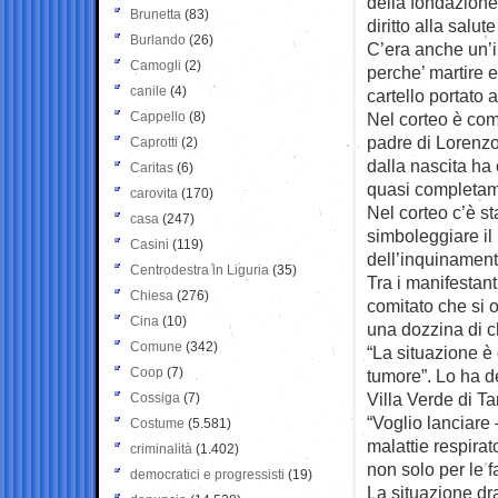
della fondazione
Brunetta
(83)
diritto alla salut
Burlando
(26)
C’era anche un’i
Camogli
(2)
perche’ martire e
canile
(4)
cartello portato
Cappello
(8)
Nel corteo è com
padre di Lorenzo
Caprotti
(2)
dalla nascita ha
Caritas
(6)
quasi completame
carovita
(170)
Nel corteo c’è s
casa
(247)
simboleggiare il 
Casini
(119)
dell’inquinament
Centrodestra in Liguria
(35)
Tra i manifestant
Chiesa
(276)
comitato che si 
Cina
(10)
una dozzina di c
Comune
(342)
“La situazione è
Coop
(7)
tumore”. Lo ha d
Villa Verde di T
Cossiga
(7)
“Voglio lanciare 
Costume
(5.581)
malattie respira
criminalità
(1.402)
non solo per le f
democratici e progressisti
(19)
La situazione dr