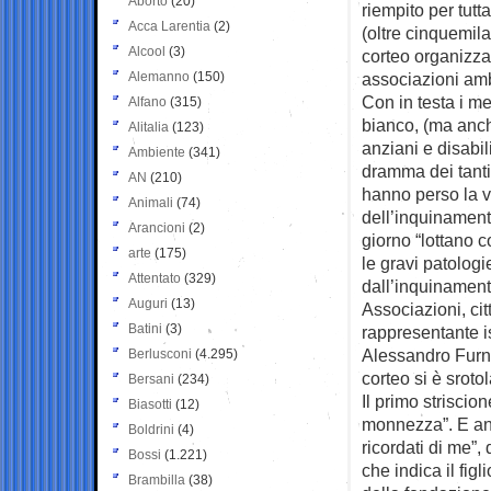
Aborto
(20)
riempito per tutt
Acca Larentia
(2)
(oltre cinquemila
Alcool
(3)
corteo organizza
Alemanno
(150)
associazioni amb
Con in testa i m
Alfano
(315)
bianco, (ma anc
Alitalia
(123)
anziani e disabili
Ambiente
(341)
dramma dei tanti
AN
(210)
hanno perso la v
Animali
(74)
dell’inquinament
Arancioni
(2)
giorno “lottano c
arte
(175)
le gravi patolog
Attentato
(329)
dall’inquinament
Auguri
(13)
Associazioni, ci
Batini
(3)
rappresentante i
Alessandro Furna
Berlusconi
(4.295)
corteo si è sroto
Bersani
(234)
Il primo striscio
Biasotti
(12)
monnezza”. E anc
Boldrini
(4)
ricordati di me”
Bossi
(1.221)
che indica il fi
Brambilla
(38)