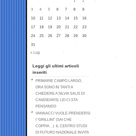
1
2
3
4
5
6
7
8
9
10
11
12
13
14
15
16
17
18
19
20
21
22
23
24
25
26
27
28
29
30
31
« Lug
Leggi gli ultimi articoli
inseriti
PRIMARIE CAMPO LARGO,
ORA SONO IN TANTI A
CHIEDERE A SILVIA SALIS DI
CANDIDARSI: LEI CI STA
PENSANDO
VANNACCI VUOLE PRENDERSI
I “GRILLINI” (SAI CHE
COPPIA…). IL CENTRO STUDI
DI FUTURO NAZIONALE INVITA