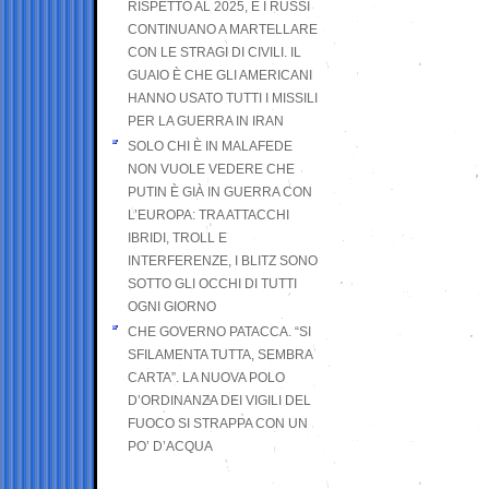
RISPETTO AL 2025, E I RUSSI
CONTINUANO A MARTELLARE
CON LE STRAGI DI CIVILI. IL
GUAIO È CHE GLI AMERICANI
HANNO USATO TUTTI I MISSILI
PER LA GUERRA IN IRAN
SOLO CHI È IN MALAFEDE
NON VUOLE VEDERE CHE
PUTIN È GIÀ IN GUERRA CON
L’EUROPA: TRA ATTACCHI
IBRIDI, TROLL E
INTERFERENZE, I BLITZ SONO
SOTTO GLI OCCHI DI TUTTI
OGNI GIORNO
CHE GOVERNO PATACCA. “SI
SFILAMENTA TUTTA, SEMBRA
CARTA”. LA NUOVA POLO
D’ORDINANZA DEI VIGILI DEL
FUOCO SI STRAPPA CON UN
PO’ D’ACQUA