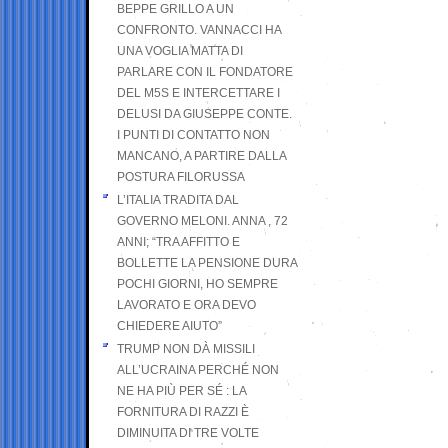
BEPPE GRILLO A UN
CONFRONTO. VANNACCI HA
UNA VOGLIA MATTA DI
PARLARE CON IL FONDATORE
DEL M5S E INTERCETTARE I
DELUSI DA GIUSEPPE CONTE.
I PUNTI DI CONTATTO NON
MANCANO, A PARTIRE DALLA
POSTURA FILORUSSA
L’ITALIA TRADITA DAL
GOVERNO MELONI. ANNA , 72
ANNI; “TRA AFFITTO E
BOLLETTE LA PENSIONE DURA
POCHI GIORNI, HO SEMPRE
LAVORATO E ORA DEVO
CHIEDERE AIUTO”
TRUMP NON DÀ MISSILI
ALL’UCRAINA PERCHÉ NON
NE HA PIÙ PER SÉ : LA
FORNITURA DI RAZZI È
DIMINUITA DI TRE VOLTE