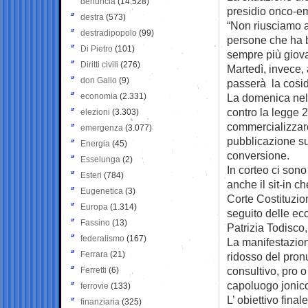
denuncia
(14.528)
presidio onco-em
destra
(573)
“Non riusciamo a
destradipopolo
(99)
persone che ha b
Di Pietro
(101)
sempre più giov
Diritti civili
(276)
Martedì, invece
don Gallo
(9)
passerà la cosidd
economia
(2.331)
La domenica nell
contro la legge 
elezioni
(3.303)
commercializzare
emergenza
(3.077)
pubblicazione sul
Energia
(45)
conversione.
Esselunga
(2)
In corteo ci son
Esteri
(784)
anche il sit-in ch
Eugenetica
(3)
Corte Costituzio
Europa
(1.314)
seguito delle ecc
Fassino
(13)
Patrizia Todisco,
federalismo
(167)
La manifestazione
Ferrara
(21)
ridosso del pron
consultivo, pro o 
Ferretti
(6)
capoluogo jonico
ferrovie
(133)
L’ obiettivo fina
finanziaria
(325)