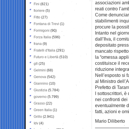
associazioni amb
Fini
(821)
reati contro l’am
fioriere
(5)
Come denunciano 
Fitto
(27)
stabilimenti inqu
Fontana di Trevi
(1)
procure la possib
Formigoni
(90)
Intanto nel gior
Forza Italia
(596)
dall’Ilva, il com
frana
(9)
depositato press
Fratelli d'Italia
(291)
mancato rispetto
la “omessa appli
Futuro e Libertà
(510)
costituisce il re
g8
(25)
riduzione integr
Gelmini
(68)
Nell’esposto si f
Genova
(542)
al Ministro dell’
Giannino
(10)
Prefetto di Taran
Giustizia
(5.784)
I sottoscrittori,
governo
(5.799)
nei confronti dei
Grasso
(22)
eventualmente do
Green Italia
(1)
fatti, azioni e o
Grillo
(2.941)
Mario Diliberto
Idv
(4)