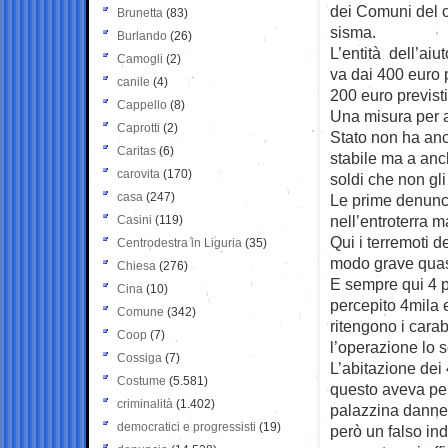
dei Comuni del cr
Brunetta
(83)
sisma.
Burlando
(26)
L’entità dell’aiu
Camogli
(2)
va dai 400 euro p
canile
(4)
200 euro previst
Cappello
(8)
Una misura per ai
Caprotti
(2)
Stato non ha anc
Caritas
(6)
stabile ma a anc
carovita
(170)
soldi che non gli
casa
(247)
Le prime denunce 
nell’entroterra m
Casini
(119)
Qui i terremoti 
Centrodestra in Liguria
(35)
modo grave quasi
Chiesa
(276)
E sempre qui 4 p
Cina
(10)
percepito 4mila 
Comune
(342)
ritengono i cara
Coop
(7)
l’operazione lo 
Cossiga
(7)
L’abitazione dei
Costume
(5.581)
questo aveva per
criminalità
(1.402)
palazzina danneg
democratici e progressisti
(19)
però un falso ind