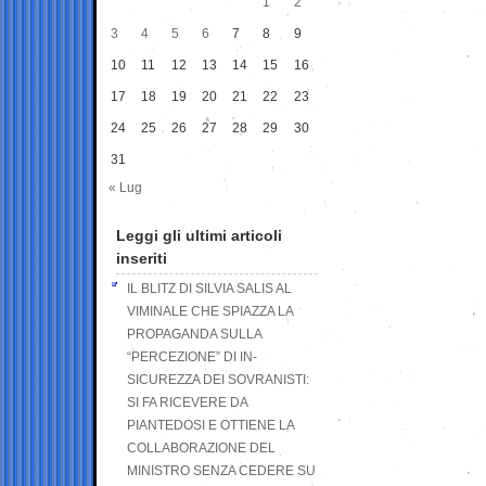
1
2
3
4
5
6
7
8
9
10
11
12
13
14
15
16
17
18
19
20
21
22
23
24
25
26
27
28
29
30
31
« Lug
Leggi gli ultimi articoli
inseriti
IL BLITZ DI SILVIA SALIS AL
VIMINALE CHE SPIAZZA LA
PROPAGANDA SULLA
“PERCEZIONE” DI IN-
SICUREZZA DEI SOVRANISTI:
SI FA RICEVERE DA
PIANTEDOSI E OTTIENE LA
COLLABORAZIONE DEL
MINISTRO SENZA CEDERE SU