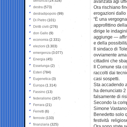
denuncia
(14.528)
avanzata agi uffi
Ora rischiano fin
destra
(573)
erogazioni dallo 
destradipopolo
(99)
“È una vergogna c
Di Pietro
(101)
approfittino del
Diritti civili
(276)
dirige le indagi
don Gallo
(9)
aggiunge — affinc
economia
(2.331)
e della possibili
elezioni
(3.303)
Il sindaco di To
emergenza
(3.077)
ovviamente amar
Energia
(45)
cittadini che sba
Esselunga
(2)
Il Comune sta co
raccolti dai tecn
Esteri
(784)
casi sospetti.
Eugenetica
(3)
Sta accadendo an
Europa
(1.314)
ha denunciato 2 
Fassino
(13)
falsamente di ri
federalismo
(167)
Secondo la comp
Ferrara
(21)
Simone Vastano, 
Ferretti
(6)
Benedetto solo q
ferrovie
(133)
festività religios
finanziaria
(325)
Ora sono state se