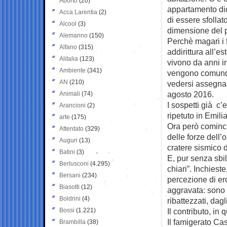
Aborto
(20)
appartamento dic
Acca Larentia
(2)
di essere sfollato
Alcool
(3)
dimensione del p
Alemanno
(150)
Perchè magari i fi
Alfano
(315)
addirittura all’es
Alitalia
(123)
vivono da anni i
Ambiente
(341)
vengono comunqu
AN
(210)
vedersi assegnar
agosto 2016.
Animali
(74)
I sospetti già c’
Arancioni
(2)
ripetuto in Emilia
arte
(175)
Ora però cominci
Attentato
(329)
delle forze dell
Auguri
(13)
cratere sismico d
Batini
(3)
E, pur senza sbil
Berlusconi
(4.295)
chiari”. Inchies
Bersani
(234)
percezione di ero
Biasotti
(12)
aggravata: sono s
Boldrini
(4)
ribattezzati, dagl
Bossi
(1.221)
Il contributo, in
Il famigerato Cas
Brambilla
(38)