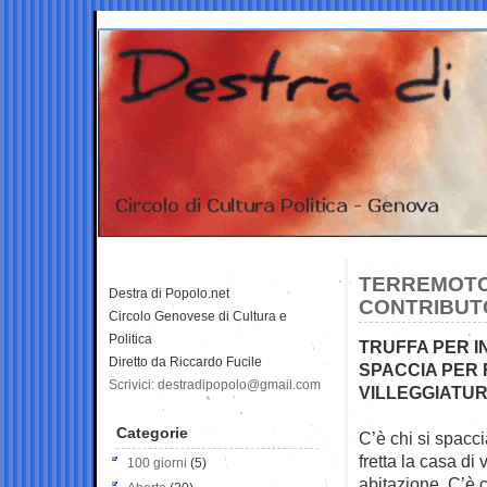
TERREMOTO,
Destra di Popolo.net
CONTRIBUT
Circolo Genovese di Cultura e
Politica
TRUFFA PER IN
Diretto da Riccardo Fucile
SPACCIA PER 
Scrivici: destradipopolo@gmail.com
VILLEGGIATUR
Categorie
C’è chi si spacci
fretta la casa di
v
100 giorni
(5)
abitazione. C’è 