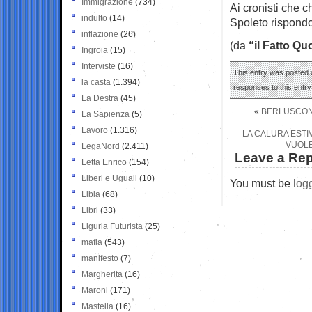
Immigrazione
(734)
Ai cronisti che c
indulto
(14)
Spoleto rispondon
inflazione
(26)
(da
“il Fatto Qu
Ingroia
(15)
Interviste
(16)
This entry was posted o
la casta
(1.394)
responses to this entr
La Destra
(45)
«
BERLUSCONI
La Sapienza
(5)
Lavoro
(1.316)
LA CALURA ESTIV
VUOLE
LegaNord
(2.411)
Leave a Rep
Letta Enrico
(154)
Liberi e Uguali
(10)
You must be
log
Libia
(68)
Libri
(33)
Liguria Futurista
(25)
mafia
(543)
manifesto
(7)
Margherita
(16)
Maroni
(171)
Mastella
(16)