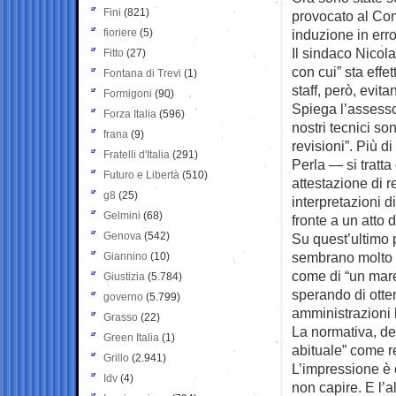
Fini
(821)
provocato al Com
fioriere
(5)
induzione in erro
Il sindaco Nicol
Fitto
(27)
con cui” sta effe
Fontana di Trevi
(1)
staff, però, evit
Formigoni
(90)
Spiega l’assesso
Forza Italia
(596)
nostri tecnici s
frana
(9)
revisioni”. Più 
Fratelli d'Italia
(291)
Perla — si tratta 
Futuro e Libertà
(510)
attestazione di r
g8
(25)
interpretazioni 
Gelmini
(68)
fronte a un atto 
Genova
(542)
Su quest’ultimo 
sembrano molto d
Giannino
(10)
come di “un mare
Giustizia
(5.784)
sperando di otte
governo
(5.799)
amministrazioni 
Grasso
(22)
La normativa, del
Green Italia
(1)
abituale” come r
Grillo
(2.941)
L’impressione è c
Idv
(4)
non capire. E l’a