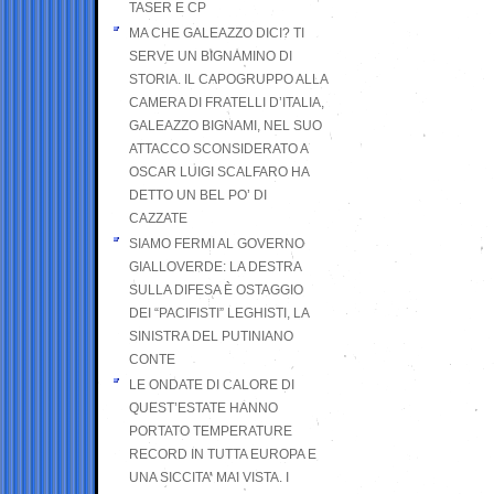
TASER E CP
MA CHE GALEAZZO DICI? TI
SERVE UN BIGNAMINO DI
STORIA. IL CAPOGRUPPO ALLA
CAMERA DI FRATELLI D’ITALIA,
GALEAZZO BIGNAMI, NEL SUO
ATTACCO SCONSIDERATO A
OSCAR LUIGI SCALFARO HA
DETTO UN BEL PO’ DI
CAZZATE
SIAMO FERMI AL GOVERNO
GIALLOVERDE: LA DESTRA
SULLA DIFESA È OSTAGGIO
DEI “PACIFISTI” LEGHISTI, LA
SINISTRA DEL PUTINIANO
CONTE
LE ONDATE DI CALORE DI
QUEST’ESTATE HANNO
PORTATO TEMPERATURE
RECORD IN TUTTA EUROPA E
UNA SICCITA’ MAI VISTA. I