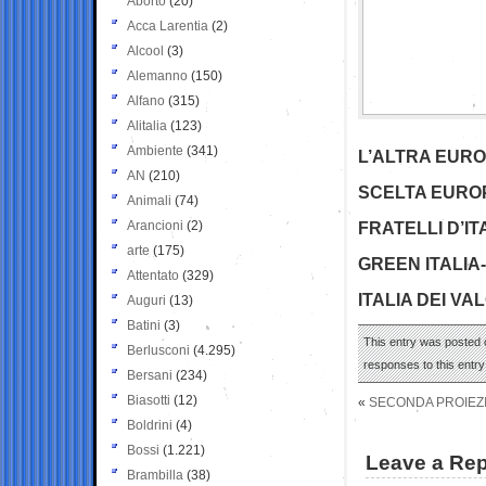
Aborto
(20)
Acca Larentia
(2)
Alcool
(3)
Alemanno
(150)
Alfano
(315)
Alitalia
(123)
Ambiente
(341)
L’ALTRA EURO
AN
(210)
SCELTA EURO
Animali
(74)
Arancioni
(2)
FRATELLI D’IT
arte
(175)
GREEN ITALIA
Attentato
(329)
ITALIA DEI VAL
Auguri
(13)
Batini
(3)
This entry was posted 
Berlusconi
(4.295)
responses to this entr
Bersani
(234)
Biasotti
(12)
«
SECONDA PROIEZIO
Boldrini
(4)
Bossi
(1.221)
Leave a Rep
Brambilla
(38)