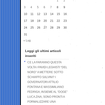
1
2
3
4
5
6
7
8
9
10
11
12
13
14
15
16
17
18
19
20
21
22
23
24
25
26
27
28
29
30
31
« Lug
Leggi gli ultimi articoli
inseriti
CE LA FARANNO QUESTA
VOLTA I PAVIDI LEGHISTI “DEL
NORD” A METTERE SOTTO
SCHIAFFO SALVINI? I
GOVERNATORI ATTILIO
FONTANA E MASSIMILIANO
FEDRIGA, INSIEME AL “DOGE”
LUCA ZAIA, SONO PRONTI A
FORMALIZZARE UNA