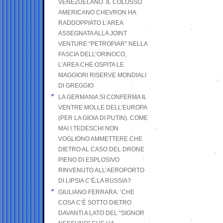
VENEZUELANO .IL COLOSSO
AMERICANO CHEVRON HA
RADDOPPIATO L’AREA
ASSEGNATA ALLA JOINT
VENTURE “PETROPIAR” NELLA
FASCIA DELL’ORINOCO,
L’AREA CHE OSPITA LE
MAGGIORI RISERVE MONDIALI
DI GREGGIO
LA GERMANIA SI CONFERMA IL
VENTRE MOLLE DELL’EUROPA
(PER LA GIOIA DI PUTIN). COME
MAI I TEDESCHI NON
VOGLIONO AMMETTERE CHE
DIETRO AL CASO DEL DRONE
PIENO DI ESPLOSIVO
RINVENUTO ALL’AEROPORTO
DI LIPSIA C’È LA RUSSIA?
GIULIANO FERRARA: ’CHE
COSA C’È SOTTO DIETRO
DAVANTI A LATO DEL “SIGNOR