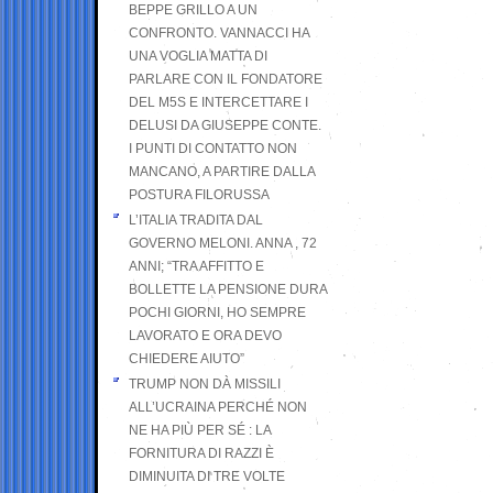
BEPPE GRILLO A UN
CONFRONTO. VANNACCI HA
UNA VOGLIA MATTA DI
PARLARE CON IL FONDATORE
DEL M5S E INTERCETTARE I
DELUSI DA GIUSEPPE CONTE.
I PUNTI DI CONTATTO NON
MANCANO, A PARTIRE DALLA
POSTURA FILORUSSA
L’ITALIA TRADITA DAL
GOVERNO MELONI. ANNA , 72
ANNI; “TRA AFFITTO E
BOLLETTE LA PENSIONE DURA
POCHI GIORNI, HO SEMPRE
LAVORATO E ORA DEVO
CHIEDERE AIUTO”
TRUMP NON DÀ MISSILI
ALL’UCRAINA PERCHÉ NON
NE HA PIÙ PER SÉ : LA
FORNITURA DI RAZZI È
DIMINUITA DI TRE VOLTE