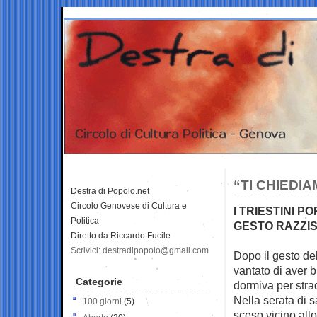
“TI CHIEDI
Destra di Popolo.net
Circolo Genovese di Cultura e
I TRIESTINI 
Politica
GESTO RAZZIS
Diretto da Riccardo Fucile
Scrivici: destradipopolo@gmail.com
Dopo il gesto del
vantato di aver b
Categorie
dormiva per strada
Nella serata di 
100 giorni
(5)
sceso vicino allo