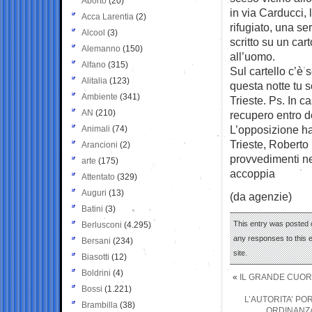
Aborto
(20)
in via Carducci, 
Acca Larentia
(2)
rifugiato, una se
Alcool
(3)
scritto su un car
Alemanno
(150)
all’uomo.
Alfano
(315)
Sul cartello c’è 
Alitalia
(123)
questa notte tu s
Ambiente
(341)
Trieste. Ps. In c
AN
(210)
recupero entro d
L’opposizione ha 
Animali
(74)
Trieste, Roberto
Arancioni
(2)
provvedimenti nei
arte
(175)
accoppia
Attentato
(329)
Auguri
(13)
(da agenzie)
Batini
(3)
This entry was posted 
Berlusconi
(4.295)
any responses to this 
Bersani
(234)
site.
Biasotti
(12)
Boldrini
(4)
«
IL GRANDE CUORE
Bossi
(1.221)
L’AUTORITA’ POR
Brambilla
(38)
ORDINANZA