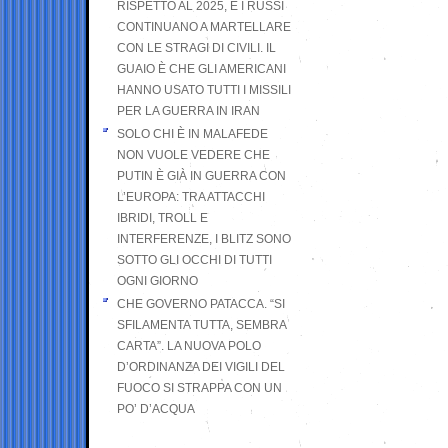
RISPETTO AL 2025, E I RUSSI
CONTINUANO A MARTELLARE
CON LE STRAGI DI CIVILI. IL
GUAIO È CHE GLI AMERICANI
HANNO USATO TUTTI I MISSILI
PER LA GUERRA IN IRAN
SOLO CHI È IN MALAFEDE
NON VUOLE VEDERE CHE
PUTIN È GIÀ IN GUERRA CON
L’EUROPA: TRA ATTACCHI
IBRIDI, TROLL E
INTERFERENZE, I BLITZ SONO
SOTTO GLI OCCHI DI TUTTI
OGNI GIORNO
CHE GOVERNO PATACCA. “SI
SFILAMENTA TUTTA, SEMBRA
CARTA”. LA NUOVA POLO
D’ORDINANZA DEI VIGILI DEL
FUOCO SI STRAPPA CON UN
PO’ D’ACQUA