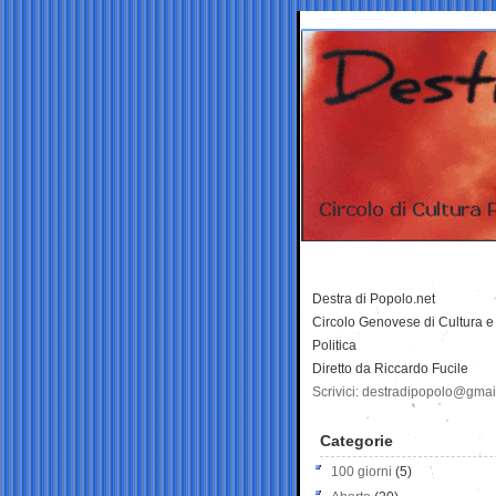
Destra di Popolo.net
Circolo Genovese di Cultura e
Politica
Diretto da Riccardo Fucile
Scrivici: destradipopolo@gma
Categorie
100 giorni
(5)