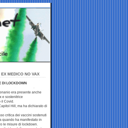
, EX MEDICO NO VAX
RE DI LOCKDOWN
6 genanio era presente anche
 e sostenitrice
 il Covid.
pitol Hill, ma ha dichiarato di
o critica dei vaccini sostenuti
sa quando ha manifestato in
ro le misure di lockdown.