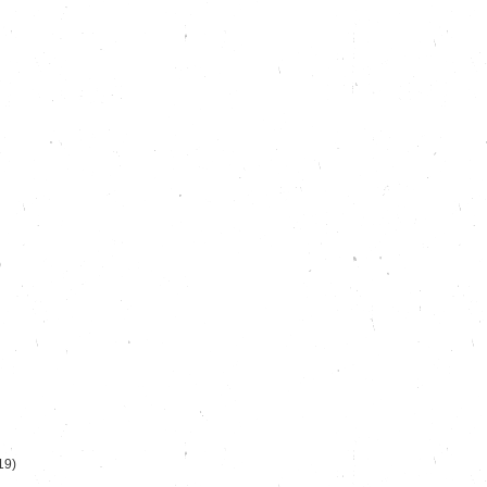
)
19)