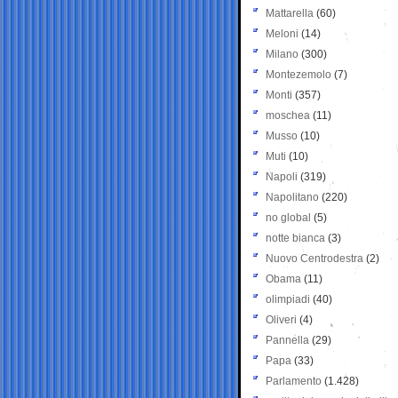
Mattarella
(60)
Meloni
(14)
Milano
(300)
Montezemolo
(7)
Monti
(357)
moschea
(11)
Musso
(10)
Muti
(10)
Napoli
(319)
Napolitano
(220)
no global
(5)
notte bianca
(3)
Nuovo Centrodestra
(2)
Obama
(11)
olimpiadi
(40)
Oliveri
(4)
Pannella
(29)
Papa
(33)
Parlamento
(1.428)