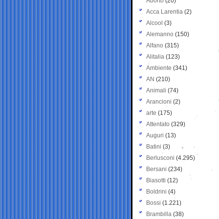
Aborto
(20)
Acca Larentia
(2)
Alcool
(3)
Alemanno
(150)
Alfano
(315)
Alitalia
(123)
Ambiente
(341)
AN
(210)
Animali
(74)
Arancioni
(2)
arte
(175)
Attentato
(329)
Auguri
(13)
Batini
(3)
Berlusconi
(4.295)
Bersani
(234)
Biasotti
(12)
Boldrini
(4)
Bossi
(1.221)
Brambilla
(38)