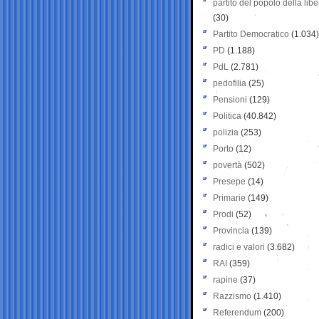
partito del popolo della libe
(30)
Partito Democratico
(1.034)
PD
(1.188)
PdL
(2.781)
pedofilia
(25)
Pensioni
(129)
Politica
(40.842)
polizia
(253)
Porto
(12)
povertà
(502)
Presepe
(14)
Primarie
(149)
Prodi
(52)
Provincia
(139)
radici e valori
(3.682)
RAI
(359)
rapine
(37)
Razzismo
(1.410)
Referendum
(200)