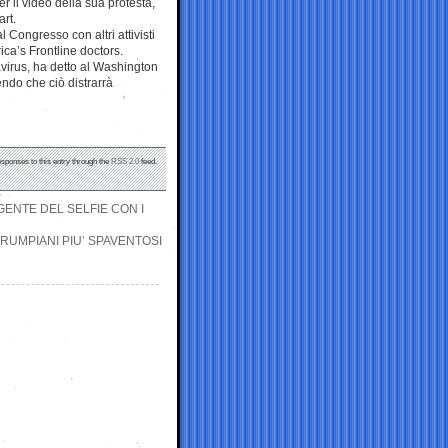
r il video della sua protesta,
art.
l Congresso con altri attivisti
ica’s Frontline doctors.
avirus, ha detto al Washington
endo che ciò distrarrà
esponses to this entry through the
RSS 2.0
feed.
GENTE DEL SELFIE CON I
 TRUMPIANI PIU’ SPAVENTOSI