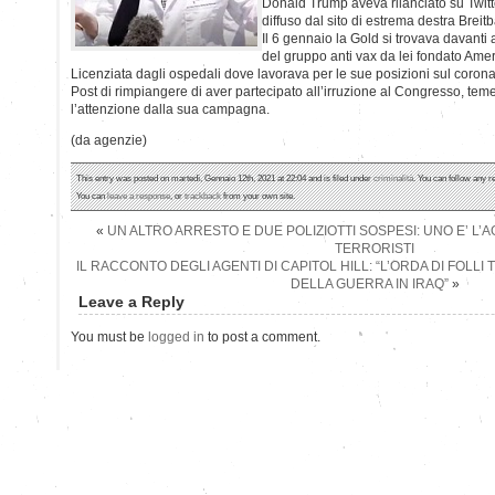
Donald Trump aveva rilanciato su Twitte
diffuso dal sito di estrema destra Breitb
Il 6 gennaio la Gold si trovava davanti a
del gruppo anti vax da lei fondato Amer
Licenziata dagli ospedali dove lavorava per le sue posizioni sul coron
Post di rimpiangere di aver partecipato all’irruzione al Congresso, tem
l’attenzione dalla sua campagna.
(da agenzie)
This entry was posted on martedì, Gennaio 12th, 2021 at 22:04 and is filed under
criminalità
. You can follow any r
You can
leave a response
, or
trackback
from your own site.
«
UN ALTRO ARRESTO E DUE POLIZIOTTI SOSPESI: UNO E’ L’A
TERRORISTI
IL RACCONTO DEGLI AGENTI DI CAPITOL HILL: “L’ORDA DI FOLLI
DELLA GUERRA IN IRAQ”
»
Leave a Reply
You must be
logged in
to post a comment.