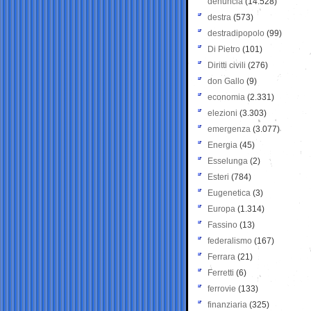
denuncia
(14.528)
destra
(573)
destradipopolo
(99)
Di Pietro
(101)
Diritti civili
(276)
don Gallo
(9)
economia
(2.331)
elezioni
(3.303)
emergenza
(3.077)
Energia
(45)
Esselunga
(2)
Esteri
(784)
Eugenetica
(3)
Europa
(1.314)
Fassino
(13)
federalismo
(167)
Ferrara
(21)
Ferretti
(6)
ferrovie
(133)
finanziaria
(325)