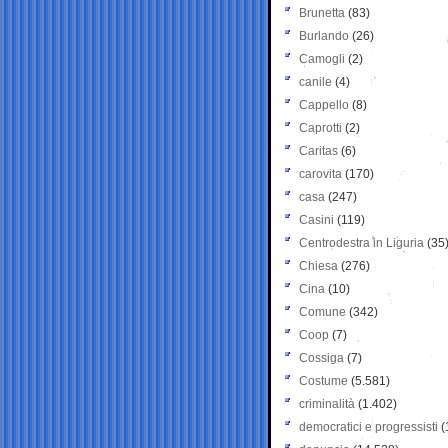
Brunetta
(83)
Burlando
(26)
Camogli
(2)
canile
(4)
Cappello
(8)
Caprotti
(2)
Caritas
(6)
carovita
(170)
casa
(247)
Casini
(119)
Centrodestra in Liguria
(35
Chiesa
(276)
Cina
(10)
Comune
(342)
Coop
(7)
Cossiga
(7)
Costume
(5.581)
criminalità
(1.402)
democratici e progressisti
(