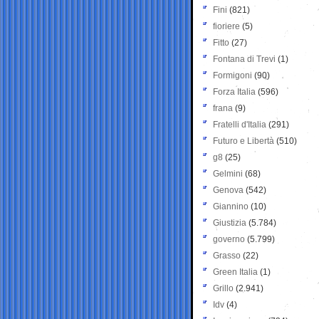
Fini
(821)
fioriere
(5)
Fitto
(27)
Fontana di Trevi
(1)
Formigoni
(90)
Forza Italia
(596)
frana
(9)
Fratelli d'Italia
(291)
Futuro e Libertà
(510)
g8
(25)
Gelmini
(68)
Genova
(542)
Giannino
(10)
Giustizia
(5.784)
governo
(5.799)
Grasso
(22)
Green Italia
(1)
Grillo
(2.941)
Idv
(4)