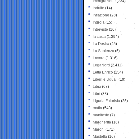
Immigrazione
(734)
indulto
(14)
inflazione
(26)
Ingroia
(15)
Interviste
(16)
la casta
(1.394)
La Destra
(45)
La Sapienza
(5)
Lavoro
(1.316)
LegaNord
(2.411)
Letta Enrico
(154)
Liberi e Uguali
(10)
Libia
(68)
Libri
(33)
Liguria Futurista
(25)
mafia
(543)
manifesto
(7)
Margherita
(16)
Maroni
(171)
Mastella
(16)