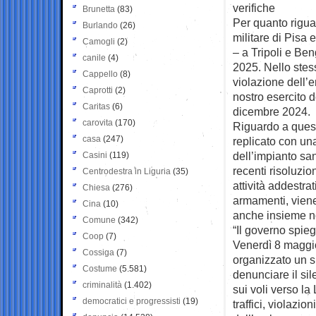
verifiche
Brunetta
(83)
Per quanto riguard
Burlando
(26)
militare di Pisa 
Camogli
(2)
– a Tripoli e Ben
canile
(4)
2025. Nello stes
Cappello
(8)
violazione dell’
Caprotti
(2)
nostro esercito de
Caritas
(6)
dicembre 2024.
carovita
(170)
Riguardo a quest’
casa
(247)
replicato con una
dell’impianto sa
Casini
(119)
recenti risoluzi
Centrodestra in Liguria
(35)
attività addestra
Chiesa
(276)
armamenti, viene
Cina
(10)
anche insieme nos
Comune
(342)
“Il governo spie
Coop
(7)
Venerdì 8 maggio,
Cossiga
(7)
organizzato un si
Costume
(5.581)
denunciare il si
criminalità
(1.402)
sui voli verso la
democratici e progressisti
(19)
traffici, violazio