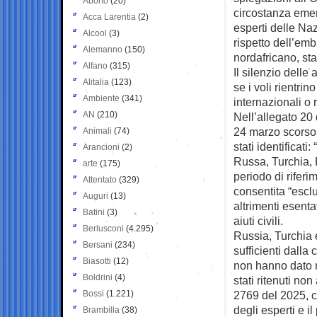
Aborto
(20)
circostanza emer
Acca Larentia
(2)
esperti delle Naz
Alcool
(3)
rispetto dell’em
Alemanno
(150)
nordafricano, sta
Alfano
(315)
Il silenzio delle 
Alitalia
(123)
se i voli rientrin
Ambiente
(341)
internazionali o
AN
(210)
Nell’allegato 20
24 marzo scorso,
Animali
(74)
stati identificati
Arancioni
(2)
Russa, Turchia, R
arte
(175)
periodo di riferi
Attentato
(329)
consentita “escl
Auguri
(13)
altrimenti esent
Batini
(3)
aiuti civili.
Berlusconi
(4.295)
Russia, Turchia 
Bersani
(234)
sufficienti dalla
Biasotti
(12)
non hanno dato n
Boldrini
(4)
stati ritenuti n
Bossi
(1.221)
2769 del 2025, ch
degli esperti e i
Brambilla
(38)