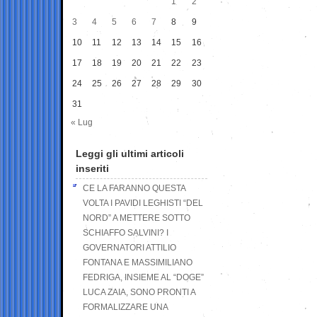
1
2
3
4
5
6
7
8
9
10
11
12
13
14
15
16
17
18
19
20
21
22
23
24
25
26
27
28
29
30
31
« Lug
Leggi gli ultimi articoli
inseriti
CE LA FARANNO QUESTA
VOLTA I PAVIDI LEGHISTI “DEL
NORD” A METTERE SOTTO
SCHIAFFO SALVINI? I
GOVERNATORI ATTILIO
FONTANA E MASSIMILIANO
FEDRIGA, INSIEME AL “DOGE”
LUCA ZAIA, SONO PRONTI A
FORMALIZZARE UNA