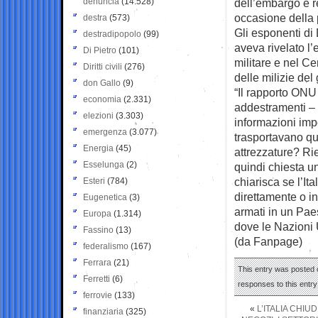
denuncia
(14.528)
dell’embargo e re
occasione della 
destra
(573)
Gli esponenti di
destradipopolo
(99)
aveva rivelato l
Di Pietro
(101)
militare e nel Ce
Diritti civili
(276)
delle milizie del
don Gallo
(9)
“Il rapporto ONU 
economia
(2.331)
addestramenti – s
elezioni
(3.303)
informazioni imp
emergenza
(3.077)
trasportavano quei
Energia
(45)
attrezzature? Ri
Esselunga
(2)
quindi chiesta u
chiarisca se l’Ita
Esteri
(784)
direttamente o in
Eugenetica
(3)
armati in un Pae
Europa
(1.314)
dove le Nazioni 
Fassino
(13)
(da Fanpage)
federalismo
(167)
Ferrara
(21)
This entry was posted 
Ferretti
(6)
responses to this entr
ferrovie
(133)
«
L’ITALIA CHIU
finanziaria
(325)