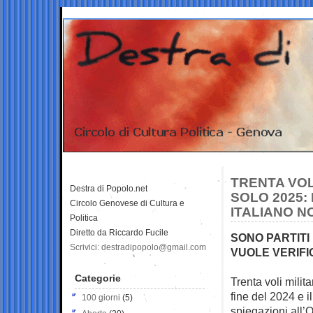
TRENTA VOLI
Destra di Popolo.net
SOLO 2025:
Circolo Genovese di Cultura e
ITALIANO N
Politica
Diretto da Riccardo Fucile
SONO PARTITI 
Scrivici: destradipopolo@gmail.com
VUOLE VERIFI
Categorie
Trenta voli milita
fine del
2024 e i
100 giorni
(5)
spiegazioni all’O