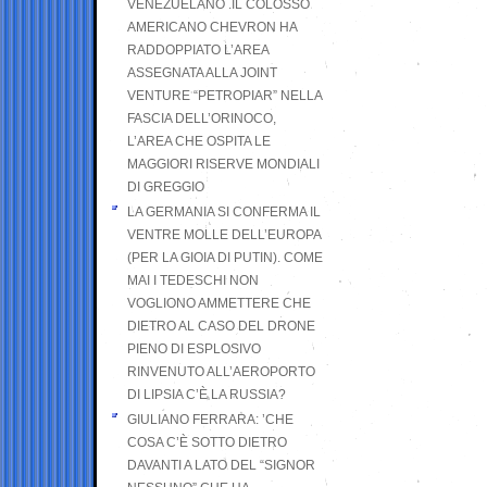
VENEZUELANO .IL COLOSSO
AMERICANO CHEVRON HA
RADDOPPIATO L’AREA
ASSEGNATA ALLA JOINT
VENTURE “PETROPIAR” NELLA
FASCIA DELL’ORINOCO,
L’AREA CHE OSPITA LE
MAGGIORI RISERVE MONDIALI
DI GREGGIO
LA GERMANIA SI CONFERMA IL
VENTRE MOLLE DELL’EUROPA
(PER LA GIOIA DI PUTIN). COME
MAI I TEDESCHI NON
VOGLIONO AMMETTERE CHE
DIETRO AL CASO DEL DRONE
PIENO DI ESPLOSIVO
RINVENUTO ALL’AEROPORTO
DI LIPSIA C’È LA RUSSIA?
GIULIANO FERRARA: ’CHE
COSA C’È SOTTO DIETRO
DAVANTI A LATO DEL “SIGNOR