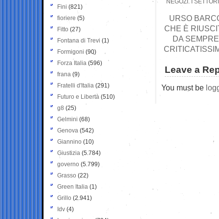
NEGOZI. I SETTORI
Fini
(821)
URSO BARCOL
fioriere
(5)
CHE È RIUSCI
Fitto
(27)
DA SEMPRE 
Fontana di Trevi
(1)
CRITICATISS
Formigoni
(90)
Forza Italia
(596)
Leave a Rep
frana
(9)
Fratelli d'Italia
(291)
You must be
log
Futuro e Libertà
(510)
g8
(25)
Gelmini
(68)
Genova
(542)
Giannino
(10)
Giustizia
(5.784)
governo
(5.799)
Grasso
(22)
Green Italia
(1)
Grillo
(2.941)
Idv
(4)