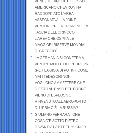
VENEZUELANO .IL COLOSSO
AMERICANO CHEVRON HA
RADDOPPIATO L’AREA
ASSEGNATA ALLA JOINT
VENTURE “PETROPIAR” NELLA
FASCIA DELL’ORINOCO,
L’AREA CHE OSPITA LE
MAGGIORI RISERVE MONDIALI
DI GREGGIO
LA GERMANIA SI CONFERMA IL
VENTRE MOLLE DELL’EUROPA
(PER LA GIOIA DI PUTIN). COME
MAI I TEDESCHI NON
VOGLIONO AMMETTERE CHE
DIETRO AL CASO DEL DRONE
PIENO DI ESPLOSIVO
RINVENUTO ALL’AEROPORTO
DI LIPSIA C’È LA RUSSIA?
GIULIANO FERRARA: ’CHE
COSA C’È SOTTO DIETRO
DAVANTI A LATO DEL “SIGNOR