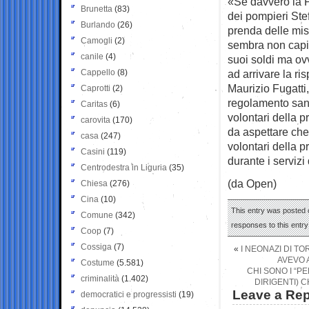
«Se davvero la P
Brunetta
(83)
dei pompieri Ste
Burlando
(26)
prenda delle mis
Camogli
(2)
sembra non capire
canile
(4)
suoi soldi ma ovv
Cappello
(8)
ad arrivare la ri
Maurizio Fugatti
Caprotti
(2)
regolamento sanit
Caritas
(6)
volontari della p
carovita
(170)
da aspettare che 
casa
(247)
volontari della pr
Casini
(119)
durante i servizi
Centrodestra in Liguria
(35)
(da Open)
Chiesa
(276)
Cina
(10)
This entry was posted o
Comune
(342)
responses to this entr
Coop
(7)
Cossiga
(7)
«
I NEONAZI DI TO
AVEVO 
Costume
(5.581)
CHI SONO I “P
criminalità
(1.402)
DIRIGENTI) 
Leave a Rep
democratici e progressisti
(19)