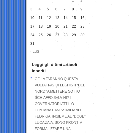
1
2
3
4
5
6
7
8
9
10
11
12
13
14
15
16
17
18
19
20
21
22
23
24
25
26
27
28
29
30
31
« Lug
Leggi gli ultimi articoli
inseriti
CE LA FARANNO QUESTA
VOLTA I PAVIDI LEGHISTI “DEL
NORD” A METTERE SOTTO
SCHIAFFO SALVINI? I
GOVERNATORI ATTILIO
FONTANA E MASSIMILIANO
FEDRIGA, INSIEME AL “DOGE”
LUCA ZAIA, SONO PRONTI A
FORMALIZZARE UNA