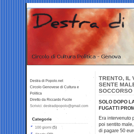
TRENTO, IL 
Destra di Popolo.net
SENTE MAL
Circolo Genovese di Cultura e
SOCCORSO G
Politica
Diretto da Riccardo Fucile
SOLO DOPO LA
Scrivici: destradipopolo@gmail.com
FUGATTI PRO
Era intervenuto 
Categorie
poi sentito
male, 
100 giorni
(5)
di pagare 50 euro