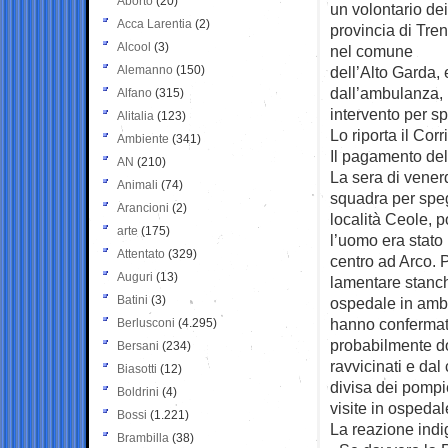
Aborto
(20)
un volontario dei
Acca Larentia
(2)
provincia di Tre
Alcool
(3)
nel comune
Alemanno
(150)
dell’Alto Garda, 
dall’ambulanza, 
Alfano
(315)
intervento per s
Alitalia
(123)
Lo riporta il Corr
Ambiente
(341)
Il pagamento del 
AN
(210)
La sera di venerd
Animali
(74)
squadra per speg
Arancioni
(2)
località Ceole, p
arte
(175)
l’uomo era stato 
Attentato
(329)
centro ad Arco. 
Auguri
(13)
lamentare stanch
Batini
(3)
ospedale in ambul
hanno confermato
Berlusconi
(4.295)
probabilmente do
Bersani
(234)
ravvicinati e dal
Biasotti
(12)
divisa dei pompie
Boldrini
(4)
visite in ospedale
Bossi
(1.221)
La reazione indi
Brambilla
(38)