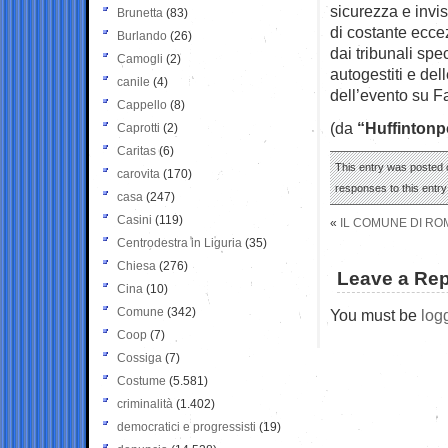
sicurezza e invis
Brunetta
(83)
di costante eccezi
Burlando
(26)
dai tribunali spec
Camogli
(2)
autogestiti e del
canile
(4)
dell’evento su 
Cappello
(8)
(da
“Huffintonp
Caprotti
(2)
Caritas
(6)
This entry was posted o
carovita
(170)
responses to this entr
casa
(247)
Casini
(119)
«
IL COMUNE DI ROM
Centrodestra in Liguria
(35)
Chiesa
(276)
Leave a Rep
Cina
(10)
Comune
(342)
You must be
log
Coop
(7)
Cossiga
(7)
Costume
(5.581)
criminalità
(1.402)
democratici e progressisti
(19)