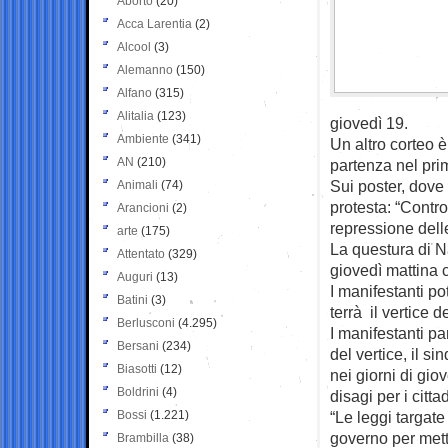
Aborto
(20)
Acca Larentia
(2)
Alcool
(3)
Alemanno
(150)
Alfano
(315)
Alitalia
(123)
giovedì 19.
Ambiente
(341)
Un altro corteo 
AN
(210)
partenza nel pri
Sui poster, dove 
Animali
(74)
protesta: “Contro 
Arancioni
(2)
repressione delle 
arte
(175)
La questura di Na
Attentato
(329)
giovedì mattina c
Auguri
(13)
I manifestanti po
Batini
(3)
terrà il vertice de
Berlusconi
(4.295)
I manifestanti pa
Bersani
(234)
del vertice, il 
Biasotti
(12)
nei giorni di gio
Boldrini
(4)
disagi per i cittad
Bossi
(1.221)
“Le leggi targate
governo per mette
Brambilla
(38)