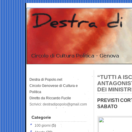
“TUTTI A IS
Destra di Popolo.net
ANTAGONIST
Circolo Genovese di Cultura e
DEI MINISTR
Politica
Diretto da Riccardo Fucile
PREVISTI CORT
Scrivici: destradipopolo@gmail.com
SABATO
Categorie
100 giorni
(5)