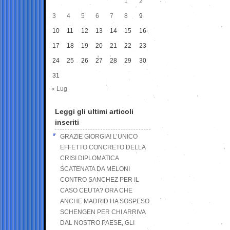
1
2
3
4
5
6
7
8
9
10
11
12
13
14
15
16
17
18
19
20
21
22
23
24
25
26
27
28
29
30
31
« Lug
Leggi gli ultimi articoli
inseriti
GRAZIE GIORGIA! L’UNICO
EFFETTO CONCRETO DELLA
CRISI DIPLOMATICA
SCATENATA DA MELONI
CONTRO SANCHEZ PER IL
CASO CEUTA? ORA CHE
ANCHE MADRID HA SOSPESO
SCHENGEN PER CHI ARRIVA
DAL NOSTRO PAESE, GLI