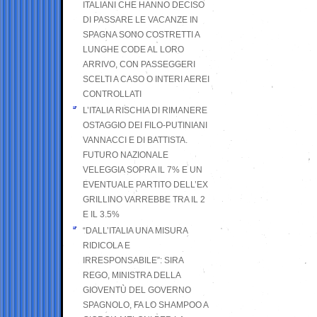
ITALIANI CHE HANNO DECISO
DI PASSARE LE VACANZE IN
SPAGNA SONO COSTRETTI A
LUNGHE CODE AL LORO
ARRIVO, CON PASSEGGERI
SCELTI A CASO O INTERI AEREI
CONTROLLATI
L’ITALIA RISCHIA DI RIMANERE
OSTAGGIO DEI FILO-PUTINIANI
VANNACCI E DI BATTISTA.
FUTURO NAZIONALE
VELEGGIA SOPRA IL 7% E UN
EVENTUALE PARTITO DELL’EX
GRILLINO VARREBBE TRA IL 2
E IL 3.5%
“DALL’ITALIA UNA MISURA
RIDICOLA E
IRRESPONSABILE”: SIRA
REGO, MINISTRA DELLA
GIOVENTÙ DEL GOVERNO
SPAGNOLO, FA LO SHAMPOO A