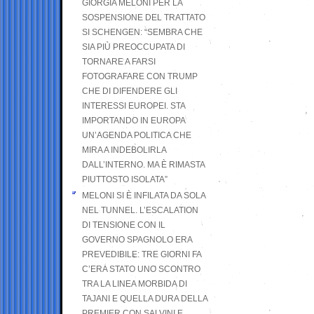
GIORGIA MELONI PER LA
SOSPENSIONE DEL TRATTATO
SI SCHENGEN: “SEMBRA CHE
SIA PIÙ PREOCCUPATA DI
TORNARE A FARSI
FOTOGRAFARE CON TRUMP
CHE DI DIFENDERE GLI
INTERESSI EUROPEI. STA
IMPORTANDO IN EUROPA
UN’AGENDA POLITICA CHE
MIRA A INDEBOLIRLA
DALL’INTERNO. MA È RIMASTA
PIUTTOSTO ISOLATA”
MELONI SI È INFILATA DA SOLA
NEL TUNNEL. L’ESCALATION
DI TENSIONE CON IL
GOVERNO SPAGNOLO ERA
PREVEDIBILE: TRE GIORNI FA
C’ERA STATO UNO SCONTRO
TRA LA LINEA MORBIDA DI
TAJANI E QUELLA DURA DELLA
PREMIER CON SALVINI E