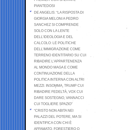
PIANTEDOSI
DE ANGELIS: “LA RISPOSTA DI
GIORGIA MELONI A PEDRO
SANCHEZ SI COMPRENDE
SOLO CON LA LENTE
DELL’IDEOLOGIA E DEL
CALCOLO: LE POLITICHE
DELL’IMMIGRAZIONE COME
TERRENO IDENTITARIO SU CUI
RIBADIRE L’APPARTENENZA
AL MONDO MAGA E COME
CONTINUAZIONE DELLA
POLITICA INTERNA CON ALTRI
MEZZI. INSOMMA, TRUMP CUI
RIBADIRE FEDELTÀ, VOX CUI
DARE SOSTEGNO, VANNACCI
CUI TOGLIERE SPAZIO”
“CRISTO NON ABITA NEI
PALAZZI DEL POTERE, MA SI
IDENTIFICA CON CHI È
AFFAMATO, FORESTIERO O