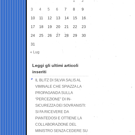
1
2
3
4
5
6
7
8
9
10
11
12
13
14
15
16
17
18
19
20
21
22
23
24
25
26
27
28
29
30
31
« Lug
Leggi gli ultimi articoli
inseriti
IL BLITZ DI SILVIA SALIS AL
VIMINALE CHE SPIAZZA LA
PROPAGANDA SULLA
“PERCEZIONE” DI IN-
SICUREZZA DEI SOVRANISTI:
SI FA RICEVERE DA
PIANTEDOSI E OTTIENE LA
COLLABORAZIONE DEL
MINISTRO SENZA CEDERE SU