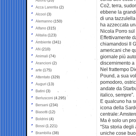
Aborto
(20)
Co2, terra, sudor
Acca Larentia
(2)
ebbene la grande
Alcool
(3)
di una tazzulella
Alemanno
(150)
ha azzeccata una”
Alfano
(315)
Nicola Porro sul
Alitalia
(123)
Effettivamente d
Ambiente
(341)
chiamandosi Il G
AN
(210)
americani che qu
giornale più auto
Animali
(74)
discernimento a
Arancioni
(2)
Nel frattempo Di
arte
(175)
Pound, a sua vo
Attentato
(329)
pomodoro, ostric
Auguri
(13)
andate da Starbu
Batini
(3)
italico, sempre”.
Berlusconi
(4.295)
E qualcuno ha sub
Bersani
(234)
icona della Sar
Biasotti
(12)
centrale: Amste
Boldrini
(4)
Ma è solo un pro
Bossi
(1.221)
“Sta storia degli
uniche cose buo
Brambilla
(38)