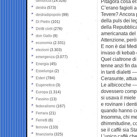
denuncia
(14.528)
Pitagora cosa era
C’erano fagioli a
destra
(573)
Tevere? Ancora p
destradipopolo
(99)
della puls dei le
Di Pietro
(101)
della Repubblica 
Diritti civili
(276)
americanata del m
don Gallo
(9)
Attenzione, però
economia
(2.331)
E non è dal Medi
elezioni
(3.303)
invaso di kebab 
emergenza
(3.077)
Quel cialtrone di
Energia
(45)
tenne anzi fin d
Esselunga
(2)
in tanti dialetti
Cerasunte, attua
Esteri
(784)
Le albicocche — 
Eugenetica
(3)
dovessero comprar
Europa
(1.314)
si usava il miele
Fassino
(13)
e rovinare i dent
federalismo
(167)
quando hanno con
Ferrara
(21)
Insomma, chi met
Ferretti
(6)
dhimmitudine, co
ferrovie
(133)
se il caffè sia S
finanziaria
(325)
L’unico caffè ch