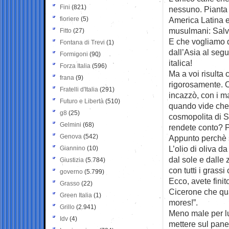
Fini
(821)
nessuno. Pianta a
fioriere
(5)
America Latina e
musulmani: Salvin
Fitto
(27)
E che vogliamo d
Fontana di Trevi
(1)
dall’Asia al segu
Formigoni
(90)
italica!
Forza Italia
(596)
Ma a voi risulta
frana
(9)
rigorosamente. O 
Fratelli d'Italia
(291)
incazzò, con i m
Futuro e Libertà
(510)
quando vide che i
g8
(25)
cosmopolita di Sc
Gelmini
(68)
rendete conto? P
Genova
(542)
Appunto perchè s
L’olio di oliva 
Giannino
(10)
dal sole e dalle 
Giustizia
(5.784)
con tutti i grassi
governo
(5.799)
Ecco, avete fini
Grasso
(22)
Cicerone che qua
Green Italia
(1)
mores!”.
Grillo
(2.941)
Meno male per l
Idv
(4)
mettere sul pane