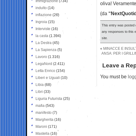
Immigrazione
(734)
oliva! Veramente
indulto
(14)
(da
“NextQuoti
inflazione
(26)
Ingroia
(15)
This entry was posted 
Interviste
(16)
any responses to this 
la casta
(1.394)
site.
La Destra
(45)
«
MINACCE E INSULT
La Sapienza
(5)
ANSA: PER I GRILLI
Lavoro
(1.316)
LegaNord
(2.411)
Leave a Rep
Letta Enrico
(154)
You must be
log
Liberi e Uguali
(10)
Libia
(68)
Libri
(33)
Liguria Futurista
(25)
mafia
(543)
manifesto
(7)
Margherita
(16)
Maroni
(171)
Mastella
(16)