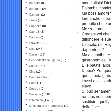
mondialista! Dic
Brunetta
(83)
Palomba: comico
Burlando
(26)
Ma possiamo ferm
Camogli
(2)
fare anche i neo
canile
(4)
prodotto che è u
Cappello
(8)
Mezzogiorno.
Caprotti
(2)
Credete voi che 
Caritas
(6)
diffondere le sue
carovita
(170)
Esercito, nel Re
casa
(247)
dappertutto?
Ma a contribuire
Casini
(119)
gastronomica l’A
Centrodestra in Liguria
(35)
E le patate, allo
Chiesa
(276)
Bibbia? Per ques
Cina
(10)
quella nota glob
Comune
(342)
i russi a coltiva
Coop
(7)
slavo.
Cossiga
(7)
Si può seriament
Costume
(5.581)
romani, nel mome
criminalità
(1.402)
sostituire quell’
democratici e progressisti
(19)
delle fave.