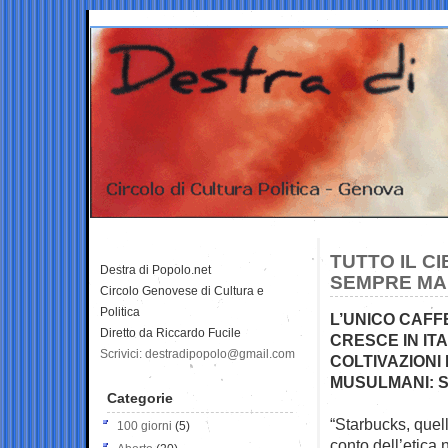
TUTTO IL C
Destra di Popolo.net
SEMPRE MA
Circolo Genovese di Cultura e
Politica
L’UNICO CAF
Diretto da Riccardo Fucile
CRESCE IN IT
Scrivici: destradipopolo@gmail.com
COLTIVAZIONI 
MUSULMANI: SA
Categorie
“Starbucks, quell
100 giorni
(5)
conto dell’etica 