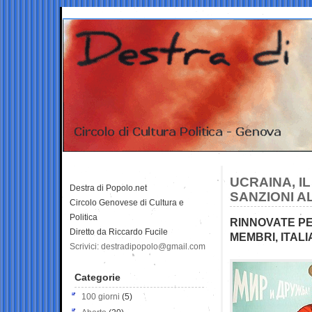
UCRAINA, I
Destra di Popolo.net
SANZIONI A
Circolo Genovese di Cultura e
Politica
RINNOVATE PER
Diretto da Riccardo Fucile
MEMBRI, ITAL
Scrivici: destradipopolo@gmail.com
Categorie
100 giorni
(5)