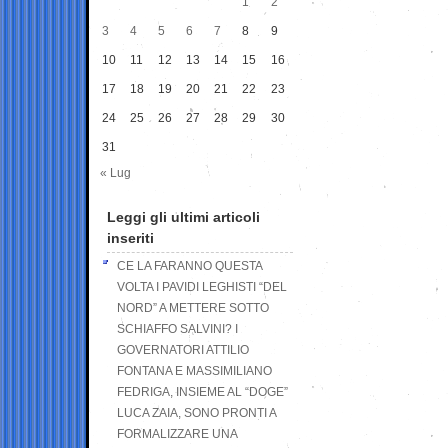
1
2
3
4
5
6
7
8
9
10
11
12
13
14
15
16
17
18
19
20
21
22
23
24
25
26
27
28
29
30
31
« Lug
Leggi gli ultimi articoli
inseriti
CE LA FARANNO QUESTA
VOLTA I PAVIDI LEGHISTI “DEL
NORD” A METTERE SOTTO
SCHIAFFO SALVINI? I
GOVERNATORI ATTILIO
FONTANA E MASSIMILIANO
FEDRIGA, INSIEME AL “DOGE”
LUCA ZAIA, SONO PRONTI A
FORMALIZZARE UNA