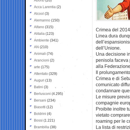
Aborto
(20)
Acca Larentia
(2)
Alcool
(3)
Alemanno
(150)
Alfano
(315)
Crimea del 2014
Alitalia
(123)
Linea dura dunqu
Ambiente
(341)
dell’espansionis
AN
(210)
dell’Unione.
Una decisione in 
Animali
(74)
penisola faceva 
Arancioni
(2)
alla Federazion
arte
(175)
Il prolungamento 
Attentato
(329)
Crimea e di Seba
Auguri
(13)
comunicato diffu
Batini
(3)
condannare quest
Berlusconi
(4.295)
Le misure previs
Bersani
(234)
compagnie europe
Biasotti
(12)
Proibite inoltre 
Boldrini
(4)
vietato comprare 
Bossi
(1.221)
roaming per le c
La lista di restr
Brambilla
(38)