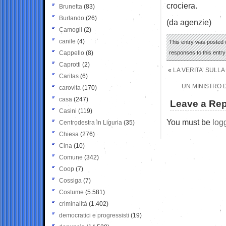
crociera.
Brunetta
(83)
Burlando
(26)
(da agenzie)
Camogli
(2)
canile
(4)
This entry was posted o
Cappello
(8)
responses to this entr
Caprotti
(2)
«
LA VERITA’ SULL
Caritas
(6)
UN MINISTRO 
carovita
(170)
casa
(247)
Leave a Rep
Casini
(119)
You must be
log
Centrodestra in Liguria
(35)
Chiesa
(276)
Cina
(10)
Comune
(342)
Coop
(7)
Cossiga
(7)
Costume
(5.581)
criminalità
(1.402)
democratici e progressisti
(19)