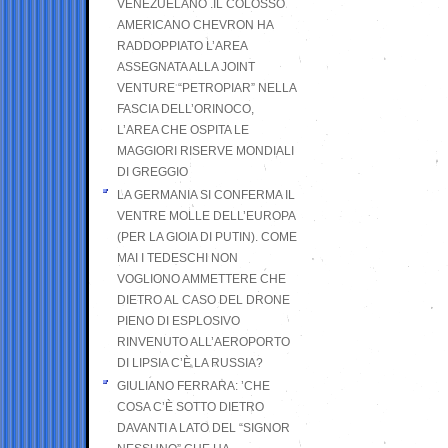
VENEZUELANO .IL COLOSSO
AMERICANO CHEVRON HA
RADDOPPIATO L’AREA
ASSEGNATA ALLA JOINT
VENTURE “PETROPIAR” NELLA
FASCIA DELL’ORINOCO,
L’AREA CHE OSPITA LE
MAGGIORI RISERVE MONDIALI
DI GREGGIO
LA GERMANIA SI CONFERMA IL
VENTRE MOLLE DELL’EUROPA
(PER LA GIOIA DI PUTIN). COME
MAI I TEDESCHI NON
VOGLIONO AMMETTERE CHE
DIETRO AL CASO DEL DRONE
PIENO DI ESPLOSIVO
RINVENUTO ALL’AEROPORTO
DI LIPSIA C’È LA RUSSIA?
GIULIANO FERRARA: ’CHE
COSA C’È SOTTO DIETRO
DAVANTI A LATO DEL “SIGNOR